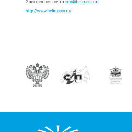
Электронная почта
info@helirussia.ru
.
http://www.helirussia.ru/