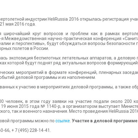
ртолетной индустрии HeliRussia 2016 открылась регистрация уч
21 мая 2016 года.
ся широчайший круг вопросов и проблем как в рамках вертоле
 5-я Межведомственная научно-практическая конференция «Санита
лии и перспективы», будут обсуждаться вопросы безопасности п
рных полетов в России.
рилась экспозиция беспилотных летательных аппаратов, а делову
ках которой будут поднят ряд актуальных вопросов формирующий
ических мероприятий в формате конференций, пленарных заседан
обытий деловой программы и их наполнением.
анных к участию в мероприятиях деловой программы, а также обра
00 человек, в этом году заявки на участие подали около 200 
19 июня 2015 года № 1140-р, а организатором выступает Министе
го, так и военного назначения. Место проведения HeliRussia 201
ловой программы можно по
ссылке
.
Участие в деловой программ
-66, + 7 (495) 228-14-41.