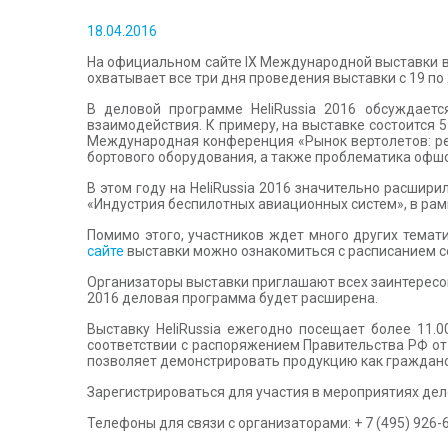
18.04.2016
На официальном сайте IX Международной выставки ве
охватывает все три дня проведения выставки с 19 по 
В деловой программе HeliRussia 2016 обсуждает
взаимодействия. К примеру, на выставке состоится
Международная конференция «Рынок вертолетов: реа
бортового оборудования, а также проблематика офшо
В этом году на HeliRussia 2016 значительно расши
«Индустрия беспилотных авиационных систем», в рам
Помимо этого, участников ждет много других темат
сайте
выставки можно ознакомиться с расписанием с
Организаторы выставки приглашают всех заинтересов
2016 деловая программа будет расширена.
Выставку HeliRussia ежегодно посещает более 11.0
соответствии с распоряжением Правительства РФ от 
позволяет демонстрировать продукцию как гражданско
Зарегистрироваться для участия в мероприятиях де
Телефоны для связи с организаторами: + 7 (495) 926-60