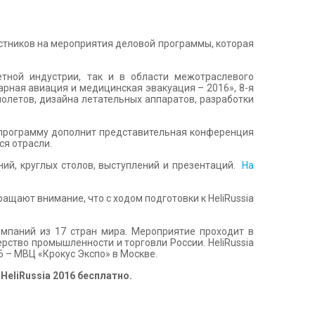
астников на мероприятия деловой программы, которая
тной индустрии, так и в области межотраслевого
рная авиация и медицинская эвакуация – 2016», 8-я
олетов, дизайна летательных аппаратов, разработки
ю программу дополнит представительная конференция
ся отрасли.
ий, круглых столов, выступлений и презентаций.
На
щают внимание, что с ходом подготовки к HeliRussia
компаний из 17 стран мира. Мероприятие проходит в
рство промышленности и торговли России. HeliRussia
6 – МВЦ «Крокус Экспо» в Москве.
е
HeliRussia
2016 бесплатно.