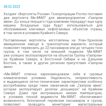
КОНТАКТЫ
28.02.2023
Холдинг «Вертолеты России» Госкорпорации Ростех поставил
два вертолета Ми-8АМТ для авиапредприятия «Газпром
авиа». До конца текущего года компании передадут еще одну
машину. Воздушные суда будут использоваться для
обслуживания ключевых нефтегазовых объектов страны,
в том числе в условиях Крайнего Севера.
Поставленные вертолеты изготовлены на Улан-Удэнском
авиационном заводе в транспортном варианте, который
позволяет перевозить до 22 пассажиров или до четырех тонн
грузов, в том числе на внешней подвеске. Ми-8АМТ
уже успешно эксплуатируются на объектах Группы «Газпром»
на Крайнем Севере, в Восточной Сибири и на Дальнем
Востоке, а также в других регионах присутствия «Газпром
авиа».
«Ми-8АМТ отлично зарекомендовали себя в суровых
климатических условиях. Надежность, неприхотливость
и выдающиеся летно-технические характеристики особенно
востребованы среди таких заказчиков как „Газпром авиа“,
которая эксплуатирует десятки „восьмерок“ на Крайнем
Севере. Даже при экстремально низких температурах,
в условиях плохой видимости Ми-8АМТ обеспечивают
возможность безопасной перевозки пассажиров и грузов,
позволяют проводить мониторинг магистральных