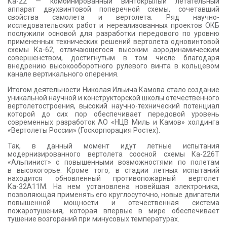
Ка-22 — комбинированный винтокрылый летательный
аппарат двухвинтовой поперечной схемы, сочетавший
свойства самолета и вертолета. Ряд научно-
исследовательских работ и нереализованных проектов ОКБ
послужили основой для разработки передового по уровню
примененных технических решений вертолета одновинтовой
схемы Ка-62, отличающегося высоким аэродинамическим
совершенством, достигнутым в том числе благодаря
внедрению высокооборотного рулевого винта в кольцевом
канале вертикального оперения.
Итогом деятельности Николая Ильича Камова стало создание
уникальной научной и конструкторской школы отечественного
вертолетостроения, высокий научно-технический потенциал
которой до сих пор обеспечивает передовой уровень
современных разработок АО «НЦВ Миль и Камов» холдинга
«Вертолеты России» (Госкорпорация Ростех).
Так, в данный момент идут летные испытания
модернизированного вертолета соосной схемы Ка-226Т
«Альпинист» с повышенными возможностями по полетам
в высокогорье. Кроме того, в стадии летных испытаний
находится обновленный противопожарный вертолет
Ка-32А11М. На нем установлена новейшая электроника,
позволяющая применять его круглосуточно, новые двигатели
повышенной мощности и отечественная система
пожаротушения, которая впервые в мире обеспечивает
тушение возгораний при минусовых температурах.