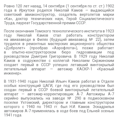
КОНТАКТЫ
Ровно 120 лет назад, 14 сентября (1 сентября по ст. ст.) 1902
года в Иркутске родился Николай Камов — выдающийся
советский авиаконструктор, создатель вертолетов марки
«Ка», доктор технических наук, Герой Социалистического
Труда, лауреат Государственной премии СССР.
После окончания Томского технологического института в 1923
году Николай Камов стал работать конструктором
на авиазаводе в Филях (будущий авиазавод № 22), затем
трудился в ремонтных мастерских акционерного общества
«Добролет» (прообраз «Аэрофлота»), позже работает
в опытно-конструкторском бюро гидроавиации под
руководством Дмитрия Григоровича. В 1929 году Николай
Камов в содружестве с коллегой Николаем Скржинским
создает первый в СССР успешно летавший винтокрылый
летательный аппарат — автожир КАСКР-1 «Красный
инженер».
В 1931-1940 годах Николай Ильич Камов работал в Отделе
особых конструкций ЦАГИ, где под его руководством был
создан первый в СССР боевой винтокрылый летательный
аппарат — автожир-корректировщик А-7. Автожиры А-7
серийно выпускались на заводе № 290 в подмосковном
поселке Ухтомский, директором и главным конструктором
которого с 1940 по 1943 гг. был Н.И. Камов. Эскадрилья
автожиров А-7 применялась в ходе боев под Ельней осенью
1941 года.