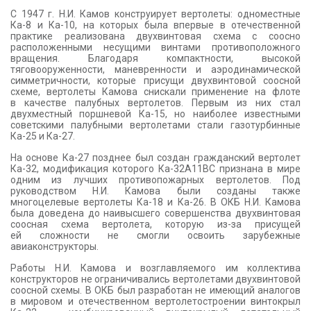
С 1947 г. Н.И. Камов конструирует вертолеты: одноместные
Ка-8 и Ка-10, на которых была впервые в отечественной
практике реализована двухвинтовая схема с соосно
расположенными несущими винтами противоположного
вращения. Благодаря компактности, высокой
тяговооруженности, маневренности и аэродинамической
симметричности, которые присущи двухвинтовой соосной
схеме, вертолеты Камова снискали применение на флоте
в качестве палубных вертолетов. Первым из них стал
двухместный поршневой Ка-15, но наиболее известными
советскими палубными вертолетами стали газотурбинные
Ка-25 и Ка-27.
На основе Ка-27 позднее был создан гражданский вертолет
Ка-32, модификация которого Ка-32A11BC признана в мире
одним из лучших противопожарных вертолетов. Под
руководством Н.И. Камова были созданы также
многоцелевые вертолеты Ка-18 и Ка-26. В ОКБ Н.И. Камова
была доведена до наивысшего совершенства двухвинтовая
соосная схема вертолета, которую из-за присущей
ей сложности не смогли освоить зарубежные
авиаконструкторы.
Работы Н.И. Камова и возглавляемого им коллектива
конструкторов не ограничивались вертолетами двухвинтовой
соосной схемы. В ОКБ был разработан не имеющий аналогов
в мировом и отечественном вертолетостроении винтокрыл