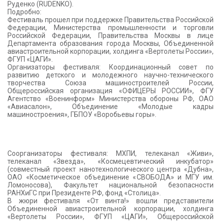
Руденко (RUDENKO).
Подробно:
Фестиваль прошел при поддержке Правительства Российской
Федерации, Министерства промышленности и торговли
Российской Федерации, Правительства Москвы в лице
Департамента образования города Москвы, Объединенной
авиастроительной корпорации, холдинга «Вертолеты России»,
ФГУП «ЦАГИ».
Организаторы фестиваля: Координационный совет по
развитию детского и молодежного научно-технического
творчества Союза машиностроителей России,
Общероссийская организация «ОФИЦЕРЫ РОССИИ», ФГУ
Агентство «Военинформ» Министерства обороны РФ, ОАО
«Авиасалон», Объединение «Молодые кадры
машиностроения», ГБПОУ «Воробьевы горы».
Соорганизаторы фестиваля: МХПИ, телеканал «Живи»,
телеканал «Звезда», «Космецевтический инкубатор»
(совместный проект нанотехнологического центра «Дубна»,
ОАО «Косметическое объединение «СВОБОДА» и МГУ им.
Ломоносова), Факультет национальной безопасности
РАНХиГС при Президенте РФ, фонд «Столица».
В жюри фестиваля «От винта!» вошли представители
Объединенной авиастроительной корпорации, холдинга
«Вертолеты России», ФГУП «ЦАГИ», Общероссийской