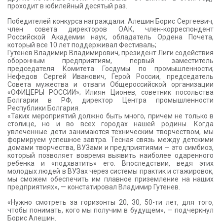
проходит в юбилейный десятый раз.
Победителей конкурса награждали: Алешин Борис Сергеевич,
член совета директоров ОАК, член-корреспондент
Российской Академии наук, обладатель Ордена Почета,
который все 10 лет поддерживал Фестиваль;
Гутенев Владимир Владимирович, президент Лиги содействия
оборонным предприятиям, первый заместитель
председателя Комитета Госдумы по промышленности;
Нефедов Сергей Иванович, Герой России, председатель
Совета мужества и отваги Общероссийской организации
«ОФИЦЕРЫ РОССИИ»; Илиян Ционев, советник посольства
Болгарии в РФ, директор Центра промышленности
Республики Болгария.
«Таких мероприятий должно быть много, причем не только в
столице, но и во всех городах нашей родины. Когда
увлеченные дети занимаются техническим творчеством, мы
формируем успешное завтра. Тесная связь между детскими
домами творчества, ВУЗами и предприятиями — это симбиоз,
который позволяет вовремя выявить наиболее одаренного
ребенка и «подхватить» его. Впоследствии, ведя этих
молодых людей в ВУЗах через системы практик и стажировок,
мы сможем обеспечить им плавное приземление на наших
предприятиях», — констатировал Владимир Гутенев.
«Нужно смотреть за горизонты 20, 30, 50-ти лет, для того,
чтобы понимать, кого мы получим в будущем», — подчеркнул
Борис Алешин.