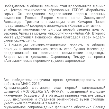
Победителем в области авиации стал Красельников Даниил
из Центра технического образования ГБПОУ «Воробьевы
горы». Он представил модели-копии первых военных
самолетов России. Второе место занял Заколужский
Александр. Третьим в номинации стал Комаров Павел,
представивший кордовую авиамодель «Крылья фантазии».
В области космонавтики диплом первой степени получил
Васюник Артём за модель микроспутника «Чибис-М». Второго
места удостоился Поважнюк Иван благодаря своей модели
копии ракеты «Р17».
В Номинации «Физико-технические проекты в области
авиации и космонавтики» первым стал Сучков Александр,
представивший на фестивале космические вездеходы.
Второе место досталось Сыровялину Тимуру за проект
«Автоматические перевозки грузов в аэропортах».
Все победители получили право демонстрировать свои
работы на МАКС-2015.
Кульминацией фестиваля стал первый танцевальный
флэшмоб «МОЛОДЕЖЬ ЗА НАУКУ», посвященный молодым
инженерам будущего. В этой акции приняли участие свыше
3000 школьников и студентов рейтинговых вузов столицы,
участников фестиваля «От винта!».
Музыкальное сопровождение флэшмоба обеспечил Леонид