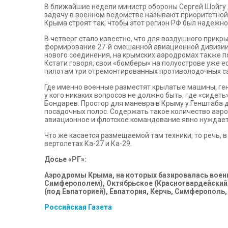
В ближайшие недели министр обороны Сергей Шойгу 
задачу в военном ведомстве называют приоритетной,
Крыма строят так, чтобы этот регион РФ был надежно
В четверг стало известно, что для воздушного прикр
формирование 27-й смешанной авиационной дивизии с
нового соединения, на крымских аэродромах также 
Кстати говоря, свои «бомберы» на полуострове уже 
пилотам три отремонтированных противолодочных са
Где именно военные разместят крылатые машины, ген
у кого никаких вопросов не должно быть, где «сидет
Бондарев. Простор для маневра в Крыму у Генштаба д
посадочных полос. Содержать такое количество аэрод
авиационное и флотское командование явно нуждает
Что же касается размещаемой там техники, то речь, 
вертолетах Ка-27 и Ка-29.
Досье «РГ»:
Аэродромы Крыма, на которых базировалась военна
Симферополем), Октябрьское (Красногвардейский р
(под Евпаторией), Евпатория, Керчь, Симферополь
Российская Газета