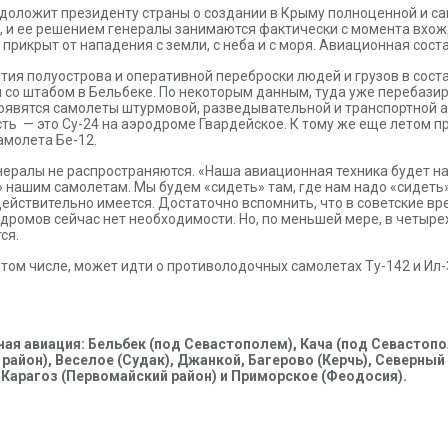
доложит президенту страны о создании в Крыму полноценной и с
 и ее решением генералы занимаются фактически с момента вхожд
 прикрыт от нападения с земли, с неба и с моря. Авиационная со
ытия полуострова и оперативной переброски людей и грузов в сос
о штабом в Бельбеке. По некоторым данным, туда уже перебазир
появятся самолеты штурмовой, разведывательной и транспортной 
есть — это Су-24 на аэродроме Гвардейское. К тому же еще лето
молета Бе-12.
ералы не распространяются. «Наша авиационная техника будет на
ь» нашим самолетам. Мы будем «сидеть» там, где нам надо «сидеть»
ействительно имеется. Достаточно вспомнить, что в советские вр
ромов сейчас нет необходимости. Но, по меньшей мере, в четырех 
ся.
в том числе, может идти о противолодочных самолетах Ту-142 и Ил
я авиация: Бельбек (под Севастополем), Кача (под Севастопол
айон), Веселое (Судак), Джанкой, Багерово (Керчь), Северный
, Карагоз (Первомайский район) и Приморское (Феодосия).