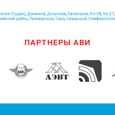
селое (Судак)
,
Джанкой
,
Донузлав
,
Евпатория
,
Ил-38
,
Ка-27
айский район
,
Приморское
,
Саки
,
Северный
,
Симферопол
ПАРТНЕРЫ АВИ