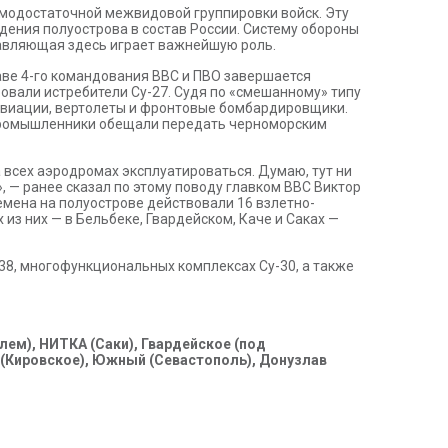
амодостаточной межвидовой группировки войск. Эту
ения полуострова в состав России. Систему обороны
ставляющая здесь играет важнейшую роль.
таве 4-го командования ВВС и ПВО завершается
овали истребители Су-27. Судя по «смешанному» типу
авиации, вертолеты и фронтовые бомбардировщики.
м промышленники обещали передать черноморским
 всех аэродромах эксплуатироваться. Думаю, тут ни
, — ранее сказал по этому поводу главком ВВС Виктор
емена на полуострове действовали 16 взлетно-
из них — в Бельбеке, Гвардейском, Каче и Саках —
-38, многофункциональных комплексах Су-30, а также
ем), НИТКА (Саки), Гвардейское (под
 (Кировское), Южный (Севастополь), Донузлав