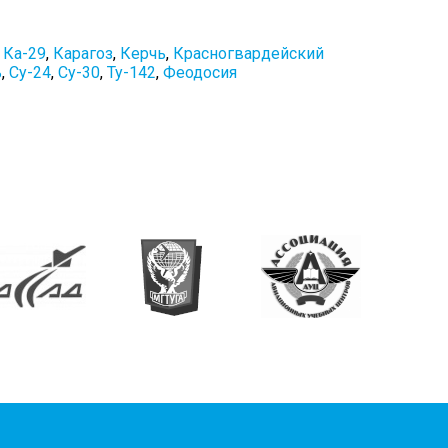
,
Ка-29
,
Карагоз
,
Керчь
,
Красногвардейский
ь
,
Су-24
,
Су-30
,
Ту-142
,
Феодосия