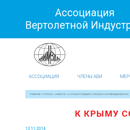
Ассоциация
Вертолетной Индуст
АССОЦИАЦИЯ
ЧЛЕНЫ АВИ
МЕР
ГЛАВНАЯ
»
ПРЕССА
»
НОВОСТИ
»
К КРЫМУ СОЗДАЮТ СМЕШАННУЮ АВИАДИВИЗИЮ
К КРЫМУ 
13.11.2014