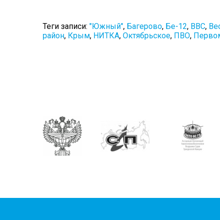
Теги записи:
"Южный"
,
Багерово
,
Бе-12
,
ВВС
,
Ве
район
,
Крым
,
НИТКА
,
Октябрьское
,
ПВО
,
Первом