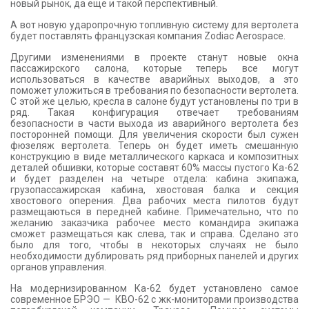
новый рынок, да еще и такой перспективный.
А вот новую ударопрочную топливную систему для вертолета
будет поставлять французская компания Zodiac Aerospace.
Другими изменениями в проекте станут новые окна
пассажирского салона, которые теперь все могут
использоваться в качестве аварийных выходов, а это
поможет уложиться в требования по безопасности вертолета.
С этой же целью, кресла в салоне будут установлены по три в
ряд. Такая конфигурация отвечает требованиям
безопасности в части выхода из аварийного вертолета без
посторонней помощи. Для увеличения скорости был сужен
фюзеляж вертолета. Теперь он будет иметь смешанную
конструкцию в виде металлического каркаса и композитных
деталей обшивки, которые составят 60% массы пустого Ка-62
и будет разделен на четыре отдела: кабина экипажа,
грузопассажирская кабина, хвостовая балка и секция
хвостового оперения. Два рабочих места пилотов будут
размещаються в передней кабине. Примечательно, что по
желанию заказчика рабочее место командира экипажа
сможет размещаться как слева, так и справа. Сделано это
было для того, чтобы в некоторых случаях не было
необходимости дублировать ряд приборных панелей и других
органов управления.
На модернизированном Ка-62 будет установлено самое
современное БРЭО — КВО-62 с жк-мониторами производства