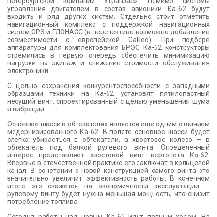
петербургской компании «Транзас». Помимо системы
управления двигателем в состав авионики Ка-62 будут
входить и ряд других систем. Отдельно стоит отметить
навигационный комплекс с поддержкой навигационных
систем GPS и ГЛОНАСС (в перспективе возможно добавление
совместимости с европейской Galileo). При подборе
аппаратуры для комплектования БРЭО Ка-62 конструкторы
стремились в первую очередь обеспечить минимизацию
нагрузки на экипаж и снижение стоимости обслуживания
электроники.
С целью сохранения конкурентоспособности с западными
образцами техники на Ка-62 установят пятилопастный
несущий винт, спроектированный с целью уменьшения шума
и вибрации.
Основное шасси в обтекателях является еще одним отличием
модернизированного Ка-62. В полете основное шасси будет
слегка убираеться в обтекатели, а хвостовое колесо — в
обтекатель под балкой рулевого винта. Определенный
интерес представляет хвостовой винт вертолета Ка-62.
Впервые в отечественной практике его заключат в кольцевой
канал. В сочетании с новой конструкцией самого винта это
значительно увеличит эффективность работы. В конечном
итоге это скажется на экономичности эксплуатации –
рулевому винту будет нужна меньшая мощность, что снизит
потребление топлива.
Сегодня работы над новым Ка-62 идут полным ходом. На