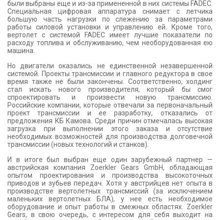
были выбраны еще и из-за примененной в них системы FADEC.
Специальная цифровая аппаратура снимает с летчика
большую часть нагрузки по слежению за параметрами
работы силовой установки и управлению ей. Кроме того,
вертолет с системой FADEC имеет лучшие показатели по
расходу топлива и обслуживанию, чем необорудованная ею
машина.
Но двигатели оказались не единственной незавершенной
системой. Проекты трансмиссии и главного редуктора в свое
время также не были закончены. Соответственно, холдинг
стал искать нового производителя, который бы смог
спроектировать и произвести новую трансмиссию.
Российские компании, которые отвечали за первоначальный
проект трансмиссии и ее разработку, отказались от
предложения КБ Камова. Среди причин отмечалась высокая
загрузка при выполнении этого заказа и отсутствие
необходимых возможностей для производства долговечной
трансмиссии (новых технологий и станков).
И в итоге был выбран еще один зарубежный партнер —
австрийская компания Zoerkler Gears GmbH, обладающая
опытом проектирования и производства высокоточных
приводов и зубьев передач. Хотя у австрийцев нет опыта в
производстве вертолетных трансмиссий (за исключением
маленьких вертолетных БЛА), у нее есть необходимое
оборудование и опыт работы в смежных областях. Zoerkler
Gears, в свою очередь, с интересом для себя выходит на