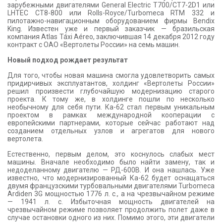
зарубежными двигателями General Electric T700/CT7-2D1 или
LHTEC CT8-800 или Rolls-Royce/Turbomeca RTM 332 и
пилотажно-навигационным оборудованием фирмы Bendix
King. Известен уже и первый заказчик — бразильская
компания Atlas Táxi Aéreo, заключившая 14 декабря 2012 году
контракт с ОАО «Вертолеты России» на семь машин.
Новый подход рождает результат
Для того, чтобы новая машина смогла удовлетворить самых
придирчивых эксплуатантов, холдинг «Вертолеты России»
решил произвести глубочайшую модернизацию старого
проекта. К тому же, в холдинге пошли по несколько
необычному для себя пути. Ка-62 стал первым уникальным
проектом в рамках международной кооперации с
европейскими партнерами, которые сейчас работают над
созданием отдельных узлов и агрегатов для нового
вертолета.
Естественно, первым делом, это коснулось слабых мест
машины. Вначале необходимо было найти замену, так и
недоделанному двигателю — РД-600В. И она нашлась. Уже
известно, что модернизированный Ка-62 будет оснащаться
двумя французскими турбовальными двигателями Turbomeca
Ardiden 3G мощностью 1776 л. с., а на чрезвычайном режиме
— 1941 л. с. Избыточная мощность двигателей на
чрезвычайном режиме позволяет продолжить полет даже в
случае остановки одного из них. Помимо этого, эти двигатели