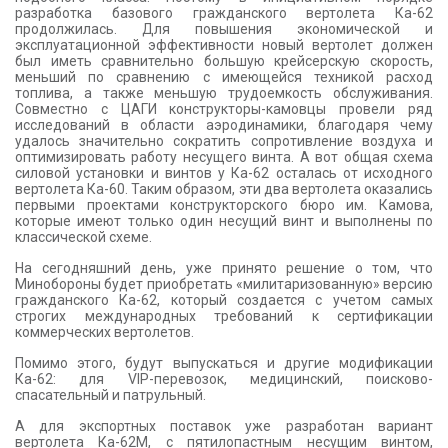
разработка базового гражданского вертолета Ка-62
продолжилась. Для повышения экономической и
эксплуатационной эффективности новый вертолет должен
был иметь сравнительно большую крейсерскую скорость,
меньший по сравнению с имеющейся техникой расход
топлива, а также меньшую трудоемкость обслуживания.
Совместно с ЦАГИ конструкторы-камовцы провели ряд
исследований в области аэродинамики, благодаря чему
удалось значительно сократить сопротивление воздуха и
оптимизировать работу несущего винта. А вот общая схема
силовой установки и винтов у Ка-62 осталась от исходного
вертолета Ка-60. Таким образом, эти два вертолета оказались
первыми проектами конструкторского бюро им. Камова,
которые имеют только один несущий винт и выполнены по
классической схеме.
На сегодняшний день, уже принято решение о том, что
Минобороны будет приобретать «милитаризованную» версию
гражданского Ка-62, который создается с учетом самых
строгих международных требований к сертификации
коммерческих вертолетов.
Помимо этого, будут выпускаться и другие модификации
Ка-62: для VIP-перевозок, медицинский, поисково-
спасательный и патрульный.
А для экспортных поставок уже разработан вариант
вертолета Ка-62М, с пятилопастным несущим винтом,