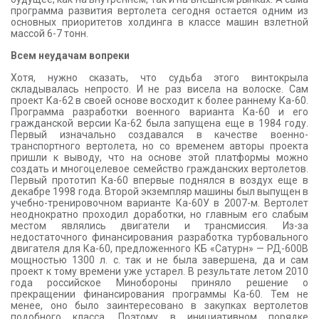
программа развития вертолета сегодня остается одним из
основных приоритетов холдинга в классе машин взлетной
массой 6-7 тонн.
Всем неудачам вопреки
Хотя, нужно сказать, что судьба этого винтокрыла
складывалась непросто. И не раз висела на волоске. Сам
проект Ка-62 в своей основе восходит к более раннему Ка-60.
Программа разработки военного варианта Ка-60 и его
гражданской версии Ка-62 была запущена еще в 1984 году.
Первый изначально создавался в качестве военно-
транспортного вертолета, но со временем авторы проекта
пришли к выводу, что на основе этой платформы можно
создать и многоцелевое семейство гражданских вертолетов.
Первый прототип Ка-60 впервые поднялся в воздух еще в
декабре 1998 года. Второй экземпляр машины был выпущен в
учебно-тренировочном варианте Ка-60У в 2007-м. Вертолет
неоднократно проходил доработки, но главным его слабым
местом являлись двигатели и трансмиссия. Из-за
недостаточного финансирования разработка турбовального
двигателя для Ка-60, предложенного КБ «Сатурн» — РД-600В
мощностью 1300 л. с. так и не была завершена, да и сам
проект к тому времени уже устарел. В результате летом 2010
года российское Минобороны приняло решение о
прекращении финансирования программы Ка-60. Тем не
менее, оно было заинтересовано в закупках вертолетов
подобного класса. Поэтому в инициативном порядке