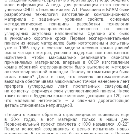
О создании крыла «Беркута» в открытом доступе до обидного
мало информации. А ведь для реализации этого проекта
учеными ОНПП «Технология» им. А.Г. Ромашина и ВИАМ были
разработаны технология изготовления композиционного
материала с заданным уровнем свойств, основные
методологические принципы разработки технологии
получения однонаправленных препрегов на основе
углеродных жгутовых наполнителей. Сделано это было
в уникально короткие сроки. Первые экспериментальные
панели из новых материалов были изготовлены и испытаны
уже в 1986 году в составе модели кессона крыла длиной
около четырех метров, успешно выдержав все положенные
испытания. Чтобы максимально реализовать свойства
применяемых материалов, впервые в СССР изготовление
крыла обратной стреловидности было выполнено методом
автоматизированной выкладки. Почему автоматизация была
столь важна? Дело в том, что именно автоматическая
выкладка обеспечивала максимально точное нанесение лент
препрега (углеродных лент, пропитанных связующим)
на оснастку, формируя слои углепластиковой панели. Число
таких слоев в будущем крыле местами доходило до 120, так
что малейшая неточность — и сложная дорогостоящая
деталь становилась непригодной.
«Теория о крыле обратной стреловидности появилась еще
в 30-х годах, а вот материал только в наши дни.
Первоначальный проект самолета с КОС назывался „С-22“.
Панели консолей создавались с целью испытания новых
материалов. В то время у нас была единственная в России