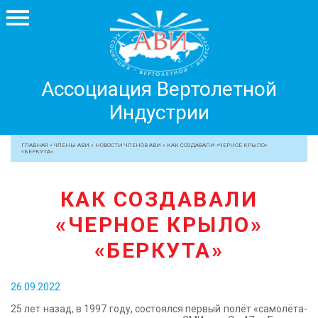
Ассоциация
Ассоциация Вертолетной
Вертолетной
Индустрии
Индустрии
+7 499 755 99 29
ГЛАВНАЯ
»
ЧЛЕНЫ АВИ
»
НОВОСТИ ЧЛЕНОВ АВИ
»
КАК СОЗДАВАЛИ «ЧЕРНОЕ КРЫЛО»
«БЕРКУТА»
АССОЦИАЦИЯ
ЧЛЕНЫ АВИ
КАК СОЗДАВАЛИ
МЕРОПРИЯТИЯ
«ЧЕРНОЕ КРЫЛО»
ПРОФЕССИОНАЛАМ
«БЕРКУТА»
ЖУРНАЛ
ПРЕССА
26.09.2022
МЕДИА
25 лет назад, в 1997 году, состоялся первый полёт «самолёта-