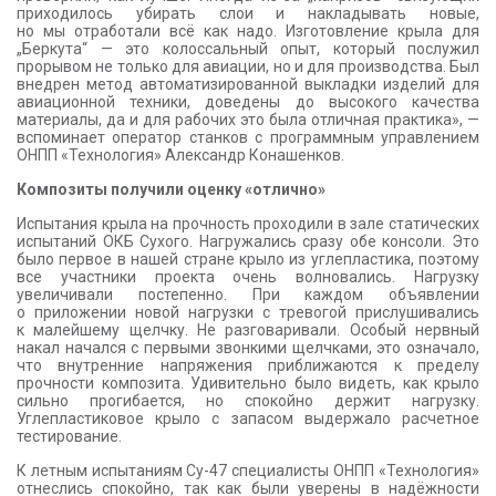
приходилось убирать слои и накладывать новые,
но мы отработали всё как надо. Изготовление крыла для
„Беркута“ — это колоссальный опыт, который послужил
прорывом не только для авиации, но и для производства. Был
внедрен метод автоматизированной выкладки изделий для
авиационной техники, доведены до высокого качества
материалы, да и для рабочих это была отличная практика», —
вспоминает оператор станков с программным управлением
ОНПП «Технология» Александр Конашенков.
Композиты получили оценку «отлично»
Испытания крыла на прочность проходили в зале статических
испытаний ОКБ Сухого. Нагружались сразу обе консоли. Это
было первое в нашей стране крыло из углепластика, поэтому
все участники проекта очень волновались. Нагрузку
увеличивали постепенно. При каждом объявлении
о приложении новой нагрузки с тревогой прислушивались
к малейшему щелчку. Не разговаривали. Особый нервный
накал начался с первыми звонкими щелчками, это означало,
что внутренние напряжения приближаются к пределу
прочности композита. Удивительно было видеть, как крыло
сильно прогибается, но спокойно держит нагрузку.
Углепластиковое крыло с запасом выдержало расчетное
тестирование.
К летным испытаниям Су-47 специалисты ОНПП «Технология»
отнеслись спокойно, так как были уверены в надёжности