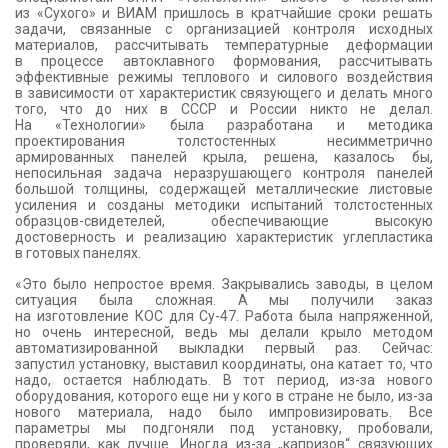
из «Сухого» и ВИАМ пришлось в кратчайшие сроки решать
задачи, связанные с организацией контроля исходных
материалов, рассчитывать температурные деформации
в процессе автоклавного формования, рассчитывать
эффективные режимы теплового и силового воздействия
в зависимости от характеристик связующего и делать много
того, что до них в СССР и России никто не делал.
На «Технологии» была разработана и методика
проектирования толстостенных несимметрично
армированных панелей крыла, решена, казалось бы,
непосильная задача неразрушающего контроля панелей
большой толщины, содержащей металлические листовые
усиления и созданы методики испытаний толстостенных
образцов-свидетелей, обеспечивающие высокую
достоверность и реализацию характеристик углепластика
в готовых панелях.
«Это было непростое время. Закрывались заводы, в целом
ситуация была сложная. А мы получили заказ
на изготовление КОС для Су-47. Работа была напряженной,
но очень интересной, ведь мы делали крыло методом
автоматизированной выкладки первый раз. Сейчас:
запустил установку, выставил координаты, она катает то, что
надо, остается наблюдать. В тот период, из-за нового
оборудования, которого еще ни у кого в стране не было, из-за
нового материала, надо было импровизировать. Все
параметры мы подгоняли под установку, пробовали,
проверяли, как лучше. Иногда из-за „капризов“ связующих