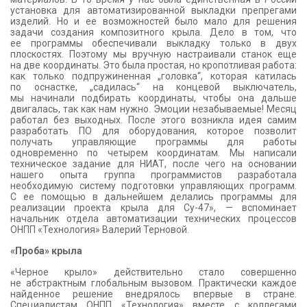
установка для автоматизированной выкладки препрегами
изделий. Но и ее возможностей было мало для решения
задачи создания композитного крыла. Дело в том, что
ее программы обеспечивали выкладку только в двух
плоскостях. Поэтому мы вручную настраивали станок еще
на две координаты. Это была простая, но кропотливая работа:
как только подпружиненная „головка“, которая катилась
по оснастке, „садилась“ на концевой выключатель,
мы начинали подбирать координаты, чтобы она дальше
двигалась, так как нам нужно. Эмоции незабываемые! Месяц
работал без выходных. После этого возникла идея самим
разработать ПО для оборудования, которое позволит
получать управляющие программы для работы
одновременно по четырем координатам. Мы написали
техническое задание для НИАТ, после чего на основании
нашего опыта группа программистов разработала
необходимую систему подготовки управляющих программ.
С ее помощью в дальнейшем делались программы для
реализации проекта крыла для Су-47», — вспоминает
начальник отдела автоматизации технических процессов
ОНПП «Технология» Валерий Терновой.
«Проба» крыла
«Черное крыло» действительно стало совершенно
не абстрактным глобальным вызовом. Практически каждое
найденное решение внедрялось впервые в стране.
Специалистам ОНПП «Технология» вместе с коллегами