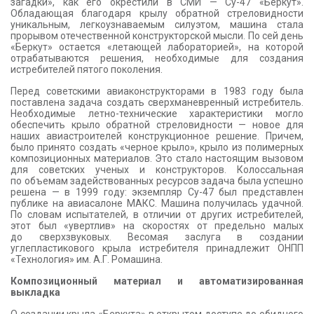
загадки», как его окрестили в СМИ — Су-47 «Беркут».
КОНТАКТЫ
Обладающая благодаря крылу обратной стреловидности
уникальным, легкоузнаваемым силуэтом, машина стала
прорывом отечественной конструкторской мысли. По сей день
«Беркут» остается «летающей лабораторией», на которой
отрабатываются решения, необходимые для создания
истребителей пятого поколения.
Перед советскими авиаконструкторами в 1983 году была
поставлена задача создать сверхманевренный истребитель.
Необходимые летно-технические характеристики могло
обеспечить крыло обратной стреловидности — новое для
наших авиастроителей конструкционное решение. Причем,
было принято создать «черное крыло», крыло из полимерных
композиционных материалов. Это стало настоящим вызовом
для советских ученых и конструкторов. Колоссальная
по объемам задействованных ресурсов задача была успешно
решена — в 1999 году: экземпляр Су-47 был представлен
публике на авиасалоне МАКС. Машина получилась удачной.
По словам испытателей, в отличии от других истребителей,
этот был «увертлив» на скоростях от предельно малых
до сверхзвуковых. Весомая заслуга в создании
углепластикового крыла истребителя принадлежит ОНПП
«Технология» им. А.Г. Ромашина.
Композиционный материал и автоматизированная
выкладка