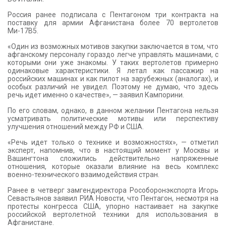
Россия ранее подписала с Пентагоном три контракта на
поставку для армии Афганистана более 70 вертолетов
Ми-17В5.
«Один из возможных мотивов закупки заключается в том, что
афганскому персоналу гораздо легче управлять машинами, с
которыми они уже знакомы. У таких вертолетов примерно
одинаковые характеристики. Я летал как пассажир на
российских машинах и как пилот на зарубежных (аналогах), и
особых различий не увидел. Поэтому не думаю, что здесь
речь идет именно о качестве», — заявил Кампорини.
По его словам, однако, в данном желании Пентагона нельзя
усматривать политические мотивы или перспективу
улучшения отношений между РФ и США.
«Речь идет только о технике и возможностях», — отметил
эксперт, напомнив, что в настоящий момент у Москвы и
Вашингтона сложились действительно напряженные
отношения, которые оказали влияние на весь комплекс
военно-технического взаимодействия стран.
Ранее в четверг замгендиректора Рособоронэкспорта Игорь
Севастьянов заявил РИА Новости, что Пентагон, несмотря на
протесты конгресса США, упорно настаивает на закупке
российской вертолетной техники для использования в
Афганистане.