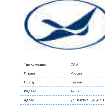
Тип Компании
ОАО
Страна
Россия
Город
Казань
Индекс
420061
Адрес
ул. Патриса Лумумбы,