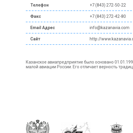
Телефон
+7 (843) 272-50-22
Факс
+7 (843) 272-42-80
Email Адрес
info@kazanavia.com
Сайт
http://www.kazanavia
Казанское авиапредприятие было основано 01.01.199
малой авиации России. Его отличает верность тради