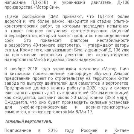
написание ПД-21В) и украинский двигатель Д-136
производства «Мотор Сич».
«Даже российские СМИ признают, что ПД-12В более
дорогой и, что более важно, находится на стадии опытно-
конструкторских работ, за которым последуют испытания,
а также процесс получения соответствующих лицензий
и сертификатов, который может продлится неопределенный
срок. Это привнесет факторы нестабильности
в разработку 40-тонного вертолета», — утверждают авторы
статьи. Кроме того, как указывает Sina, украинский Д-136 уже
на протяжении нескольких десятков лет эксплуатируется
на вертолетах Ми-26 и доказал свою надежность.
В ноябре 2018 года украинская компания «Мотор Сич»
и китайский промышленный консорциум Skyrizon Aviation
представили проект по строительству на территории Китая
завода по выпуску двигателей для самолетов и вертолетов.
Предприятие должно начать работу в 2020 году и сможет
ежегодно выпускать до 1 тыс. двигателей. Объем инвестиций,
как ожидается, составит около 20 млрд юаней ($2,8 млрд).
Ожидается, что оно будет производить силовые установки
для учебно-тренировочных и военно-транспортных
самолетов, а также вертолетов Ми-8/Ми-17.
Тяжелый вертолет AHL
Подписанное в 2016 году Россией и Китаем