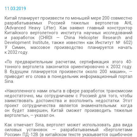
КОНТАКТЫ
11.03.2019
Китай планирует произвести по меньшей мере 200 совместно
разрабатываемых Россией тяжелых вертолетов AHL
(Advanced Heavy Lifter). Как заявил главный конструктор
Китайского вертолетного института научных исследований
и разработок (CHRDI — China Helicopter Research and
Development Institute, также известен как Институт № 602)
У Симин, массовое производство планируется начать
к 2032 году.
«По предварительным расчетам, сертификация этого 40-
тонного вертолета закончится ориентировочно к 2032 году.
В будущем планируется произвести около 200 машин», —
приводит его слова в понедельник информационный портал
Sina.
«Накопленного нами опыта в сфере разработок трансмиссии
недостаточно, мы сотрудничаем с Россией для того, чтобы
заимствовать достоинства и восполнить недостатки. Этот
проект сотрудничества является знаменательным: когда
он будет завершен, Китай сможет производить тяжелые
вертолеты», — указал он.
Как отмечает Sina, вертолет может использовать два вида
силовых установок — разрабатываемый «Вертолетами
России» ПД-12В (в китайском тексте указывается ошибочное