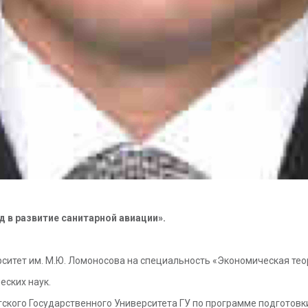
д в развитие санитарной авиации».
рситет им. М.Ю. Ломоносова на специальность «Экономическая те
еских наук.
гского Государственного Университета ГУ по программе подготов