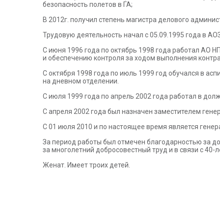
безопасность полетов в ГА;
В 2012г. получил степень магистра делового админи
Трудовую деятельность начал с 05.09.1995 года в А
С июня 1996 года по октябрь 1998 года работал АО
и обеспечению контроля за ходом выполнения контр
С октября 1998 года по июль 1999 год обучался в ас
на дневном отделении.
С июля 1999 года по апрель 2002 года работал в до
С апреля 2002 года был назначен заместителем ген
С 01 июля 2010 и по настоящее время является ген
За период работы был отмечен благодарностью за д
за многолетний добросовестный труд и в связи с 40-
Женат. Имеет троих детей.