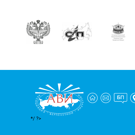
*/ ?>