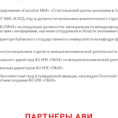
стрирования «Executive МВА» «Стокгольмской школы экономики в С
ОЗТ ИФК «КЛОД лтд» в должности начальника аналитического отде
 НПК»ПАНХ» на следующих должностях: менеджером по международн
актами с инофирмами, научным сотрудником в области экономики 
пирантуре Кубанского государственного университета на кафедре 
лжности начальника отдела по внешнеэкономической деятельности.
ерального директора АО НПК «ПАНХ» по внешнеэкономической деят
еральным директором АО НПК «ПАНХ»
обросовестный труд в гражданской авиации, награжден Почетной
летием создания АО НПК «ПАНХ».
ПАРТНЕРЫ АВИ