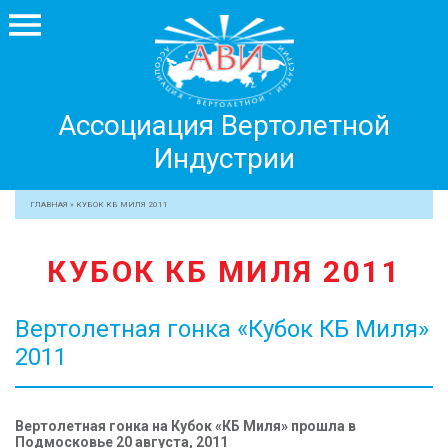
Ассоциация
Ассоциация Вертолетной
Вертолетной
Индустрии
Индустрии
+7 499 755 99 29
ГЛАВНАЯ
»
КУБОК КБ МИЛЯ 2011
АССОЦИАЦИЯ
КУБОК КБ МИЛЯ 2011
ЧЛЕНЫ АВИ
МЕРОПРИЯТИЯ
Вертолетная гонка «Кубок КБ Миля»
ПРОФЕССИОНАЛАМ
2011
ЖУРНАЛ
ПРЕССА
Вертолетная гонка на Кубок «КБ Миля»
прошла в
МЕДИА
Подмосковье 20 августа, 2011