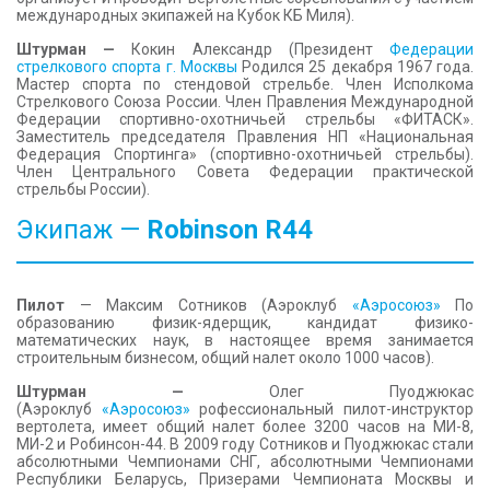
международных экипажей на Кубок КБ Миля).
Штурман —
Кокин Александр (Президент
Федерации
стрелкового спорта г. Москвы
Родился 25 декабря 1967 года.
Мастер спорта по стендовой стрельбе. Член Исполкома
Стрелкового Союза России. Член Правления Международной
Федерации спортивно-охотничьей стрельбы «ФИТАСК».
Заместитель председателя Правления НП «Национальная
Федерация Спортинга» (спортивно-охотничьей стрельбы).
Член Центрального Совета Федерации практической
стрельбы России).
Экипаж —
Robinson
R44
Пилот
— Максим Сотников (Аэроклуб
«Аэросоюз»
По
образованию физик-ядерщик, кандидат физико-
математических наук, в настоящее время занимается
строительным бизнесом, общий налет около 1000 часов).
Штурман —
Олег Пуоджюкас
(Аэроклуб
«Аэросоюз»
рофессиональный пилот-инструктор
вертолета, имеет общий налет более 3200 часов на МИ-8,
МИ-2 и Робинсон-44. В 2009 году Сотников и Пуоджюкас стали
абсолютными Чемпионами СНГ, абсолютными Чемпионами
Республики Беларусь, Призерами Чемпионата Москвы и