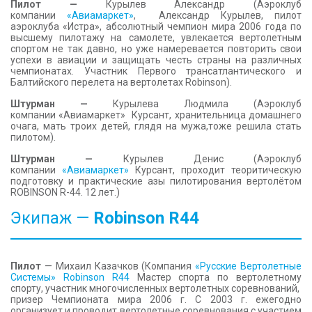
Пилот —
Курылев Александр (Аэроклуб
компании
«Авиамаркет»
, Александр Курылев, пилот
аэроклуба «Истра», абсолютный чемпион мира 2006 года по
высшему пилотажу на самолете, увлекается вертолетным
спортом не так давно, но уже намеревается повторить свои
успехи в авиации и защищать честь страны на различных
чемпионатах. Участник Первого трансатлантического и
Балтийского перелета на вертолетах Robinson).
Штурман —
Курылева Людмила (Аэроклуб
компании «Авиамаркет» Курсант, хранительница домашнего
очага, мать троих детей, глядя на мужа,тоже решила стать
пилотом).
Штурман —
Курылев Денис (Аэроклуб
компании
«Авиамаркет»
Курсант, проходит теоритическую
подготовку и практические азы пилотирования вертолётом
ROBINSON R-44. 12 лет.)
Экипаж —
Robinson
R44
Пилот
— Михаил Казачков (Компания
«Русские Вертолетные
Системы»
Robinson R44
Мастер спорта по вертолетному
спорту, участник многочисленных вертолетных соревнований,
призер Чемпионата мира 2006 г. С 2003 г. ежегодно
организует и проводит вертолетные соревнования с участием