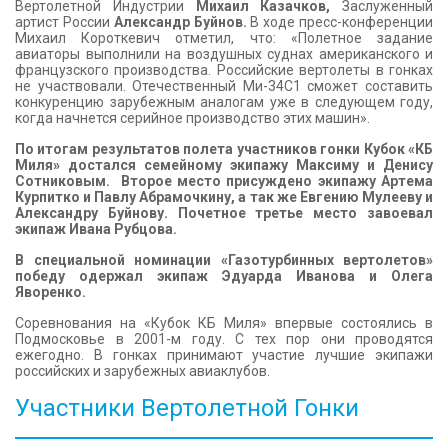
Вертолетной Индустрии
Михаил Казачков,
Заслуженный
артист России
Александр Буйнов.
В ходе пресс-конференции
Михаил Короткевич отметил, что: «Полетное задание
авиаторы выполнили на воздушных суднах американского и
французского производства. Российские вертолеты в гонках
не участвовали. Отечественный Ми-34С1 сможет составить
конкуренцию зарубежным аналогам уже в следующем году,
когда начнется серийное производство этих машин».
По итогам результатов полета участников гонки Кубок «КБ
Миля» достался семейному экипажу Максиму и Денису
Сотниковым. Второе место присуждено экипажу Артема
Курпитко и Павлу Абрамочкину, а так же Евгению Мулееву и
Александру Буйнову. Почетное третье место завоевал
экипаж Ивана Рубцова.
В специальной номинации «Газотурбинных вертолетов»
победу одержал экипаж Эдуарда Иванова и Олега
Яворенко.
Соревнования на «Кубок КБ Миля» впервые состоялись в
Подмосковье в 2001-м году. С тех пор они проводятся
ежегодно. В гонках принимают участие лучшие экипажи
российских и зарубежных авиаклубов.
Участники Вертолетной Гонки