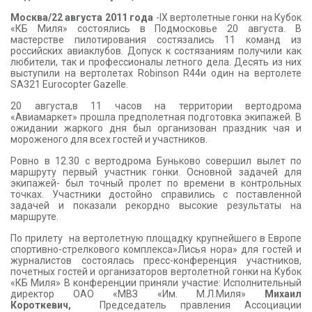
КОНТАКТЫ
Москва/22 августа 2011 года
-IX вертолетные гонки на Кубок
«КБ Миля» состоялись в Подмосковье 20 августа. В
мастерстве пилотирования состязались 11 команд из
российских авиаклубов. Допуск к состязаниям получили как
любители, так и профессионалы летного дела. Десять из них
выступили на вертолетах Robinson R44и один на вертолете
SA321 Eurocopter Gazelle.
20 августа,в 11 часов на территории вертодрома
«Авиамаркет» прошла предполетная подготовка экипажей. В
ожидании жаркого дня был организован праздник чая и
мороженого для всех гостей и участников.
Ровно в 12.30 с вертодрома Буньково совершил вылет по
маршруту первый участник гонки. Основной задачей для
экипажей- был точный пролет по времени в контрольных
точках. Участники достойно справились с поставленной
задачей и показали рекордно высокие результаты на
маршруте.
По прилету на вертолетную площадку крупнейшего в Европе
спортивно-стрелкового комплекса»Лисья нора» для гостей и
журналистов состоялась пресс-конференция участников,
почетных гостей и организаторов вертолетной гонки на Кубок
«КБ Миля» В конференции приняли участие: Исполнительный
директор ОАО «МВЗ «Им. М.Л.Миля»
Михаил
Короткевич,
Председатель правления Ассоциации