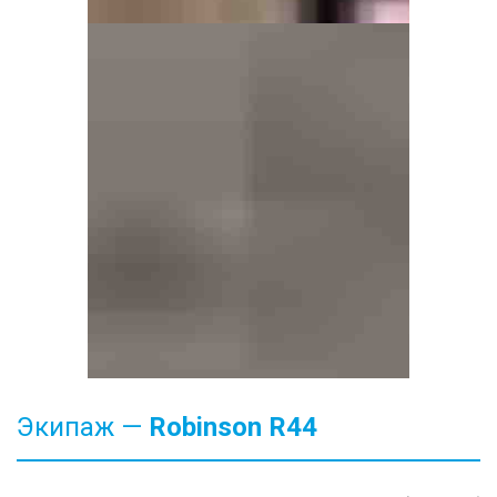
Экипаж —
Robinson
R44