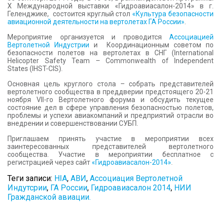
X Международной выставки «Гидроавиасалон-2014» в г.
Геленджике, состоится круглый стол
«Культура безопасности
авиационной деятельности на вертолетах ГА России»
.
Мероприятие организуется и проводится
Ассоциацией
Вертолетной Индустрии
и
Координационным советом по
безопасности полетов на вертолетах в СНГ (International
Helicopter Safety Team – Commonwealth of Independent
States
(IHST-CIS)
.
Основная цель круглого стола – собрать представителей
вертолетного сообщества
в преддверии предстоящего 20-21
ноября
VII
-го Вертолетного форума
и обсудить текущее
состояние дел в сфере управления безопасностью полетов,
проблемы и успехи авиакомпаний и предприятий отрасли во
внедрении и совершенствовании СУБП.
Приглашаем принять участие в мероприятии всех
заинтересованных представителей вертолетного
сообщества. Участие в мероприятии бесплатное с
регистрацией через сайт
«Гидроавиасалон-2014»
.
Теги записи:
HIA
,
АВИ
,
Ассоциация Вертолетной
Индутсрии
,
ГА России
,
Гидроавиасалон 2014
,
НИИ
Гражданской авиации.