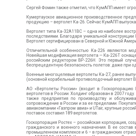
Сергей Фомин также отметил, что КумАПП имеет огро
Кумертауское авиационное производственное предпр
продукцию – вертолет Ка-26. Сейчас КумАПП выпуска
Вертолет типа Ка-32А11ВС – одна из наиболее вост
последствиями. Благодаря уникальной конструкции
Вертолет сертифицирован в Северной и Южной Амери
Отличительной особенностью Ка-226 являются мо
Новейшая модификация вертолета — Ка-226Т оснаще
российским редуктором ВР-226Н. Это первый случа
беспрецедентную безопасность полетов: даже при 
Военные многоцелевые вертолеты Ка-27, ранее выпу
(основной корабельный противолодочный вертолет В
АО «Вертолеты России» (входит в Госкорпорацию 
вертолетов в России. Холдинг образован в 2007 году
также предприятия по производству и обслужив
сопровождение в России и за ее пределами. Покупат
авиакомпании «Газпром авиа» и UTair, крупные росс
поставок составил 189 вертолетов.
Госкорпорация Ростех – российская корпорация, соз
гражданского и военного назначения. В ее состав
промышленном комплексе и 6 – в гражданских отрасл