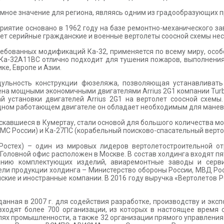
мное значение для региона, являясь одним из градообразующих 
иятие основано в 1962 году на базе ремонтно-механического зав
ет серийные гражданские и военные вертолеты соосной схемы несу
ребованных модификаций Ка-32, применяется по всему миру, особ
 Ка-32А11ВС отлично подходит для тушения пожаров, выполнения
ке, Европе и Азии.
дульность конструкции фюзеляжа, позволяющая устанавливать 
на мощными экономичными двигателями Arrius 2G1 компании Turb
й установки двигателей Arrius 2G1 на вертолет соосной схемы
одном работающем двигателе он обладает необходимым для манев
скавшиеся в Кумертау, стали основой для большого количества 
МС России) и Ка-27ПС (корабельный поисково-спасательный верто
Ростех) – один из мировых лидеров вертолетостроительной от
. Головной офис расположен в Москве. В состав холдинга входят пя
анию комплектующих изделий, авиаремонтные заводы и серв
ели продукции холдинга – Министерство обороны России, МВД Рос
ийские и иностранные компании. В 2016 году выручка «Вертолетов 
данная в 2007 г. для содействия разработке, производству и э
 входят более 700 организации, из которых в настоящее время
ях промышленности, а также 32 организации прямого управления.