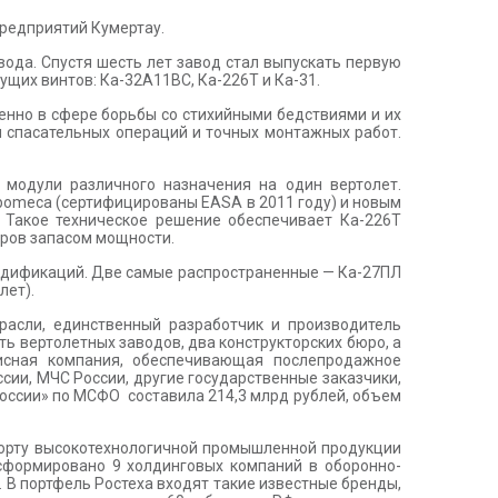
предприятий Кумертау.
ода. Спустя шесть лет завод стал выпускать первую
щих винтов: Ка-32А11ВС, Ка-226Т и Ка-31.
енно в сфере борьбы со стихийными бедствиями и их
 спасательных операций и точных монтажных работ.
модули различного назначения на один вертолет.
omeca (сертифицированы EASA в 2011 году) и новым
. Такое техническое решение обеспечивает Ка-226Т
ров запасом мощности.
модификаций. Две самые распространенные — Ка-27ПЛ
лет).
расли, единственный разработчик и производитель
ть вертолетных заводов, два конструкторских бюро, а
исная компания, обеспечивающая послепродажное
сии, МЧС России, другие государственные заказчики,
России» по МСФО составила 214,3 млрд рублей, объем
кспорту высокотехнологичной промышленной продукции
 сформировано 9 холдинговых компаний в оборонно-
 В портфель Ростеха входят такие известные бренды,