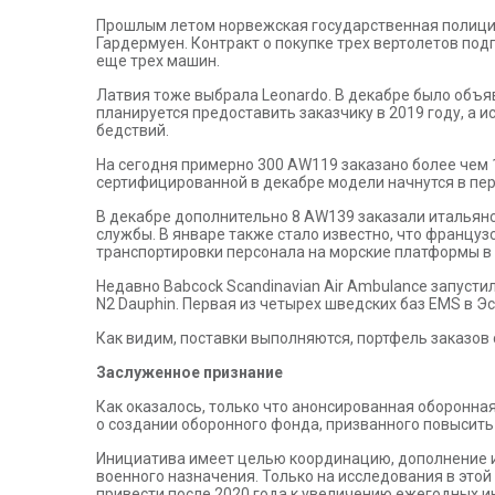
Прошлым летом норвежская государственная полиция
Гардермуен. Контракт о покупке трех вертолетов под
еще трех машин.
Латвия тоже выбрала Leonardo. В декабре было объя
планируется предоставить заказчику в 2019 году, а 
бедствий.
На сегодня примерно 300 AW119 заказано более чем 1
сертифицированной в декабре модели начнутся в пер
В декабре дополнительно 8 AW139 заказали итальянск
службы. В январе также стало известно, что француз
транспортировки персонала на морские платформы в 
Недавно Babcock Scandinavian Air Ambulance запуст
N2 Dauphin. Первая из четырех шведских баз EMS в Э
Как видим, поставки выполняются, портфель заказов с
Заслуженное признание
Как оказалось, только что анонсированная оборонная
о создании оборонного фонда, призванного повысит
Инициатива имеет целью координацию, дополнение и 
военного назначения. Только на исследования в этой 
привести после 2020 года к увеличению ежегодных ин