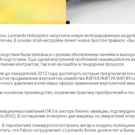
ос, Leonardo Helicopters запустила новую интегрированную модел
почек. В основе этой настройки лежит новое простое правило: «В
ледствия были связаны и с резким обновлением линейки и выход
й подготовки. Еще одной внутренней проблемой сказавшейся на в
лнении контрактов, так и из-за ошибок в тендерном процессе.
и до показателей 2012 года, достигнуть которые предполагается к
ристое продвижение вертолетов семейства AW169/AW139/AW189 на
нтного давления в ключевых сферах применения вертолетной ави
м основном производстве, ограничив практику приобретений и п
х авиационных компаний ОАЭ в секторе бизнес-авиации, подтвердил
та (KOC). В соглашении оговорено две машины, но эмиратский опе
 В перспективе планируется построить ангар и создать полноценн
тить, что Falcon сотрудничает с Leonardo более десяти лет и бы