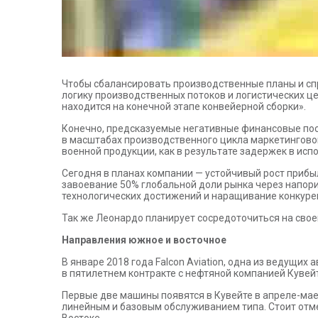
Чтобы сбалансировать производственные планы и спр
логику производственных потоков и логистических це
находится на конечной этапе конвейерной сборки».
Конечно, предсказуемые негативные финансовые пос
в масштабах производственного цикла маркетингово
военной продукции, как в результате задержек в испо
Сегодня в планах компании — устойчивый рост прибыл
завоевание 50% глобальной доли рынка через напо
технологических достижений и наращивание конкуре
Так же Леонардо планирует сосредоточиться на свое
Направления южное и восточное
В январе 2018 года Falcon Aviation, одна из ведущи
в пятилетнем контракте с нефтяной компанией Кувей
Первые две машины появятся в Кувейте в апреле-мае.
линейным и базовым обслуживанием типа. Стоит отме