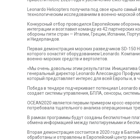
Leonardo Helicopters получила под свое крыло самы
технологическим исследованиям в военно-морской о
Конкурсный отбор проводился Европейским оборонны
интеграции и возглавил команду из 42 партнерских к
обороны пяти стран — Италии, Греции, Испании, Пор
и Нидерландов.
Первая демонстрация морских разведчиков SD-150 He
которого оснастят оборудованием Leonardo. Компани
военно-морских средств и вертолетов.
«Мы очень довольны этим результатом. Инициатива O
генеральный директор Leonardo Алессандро Профумо
который представляет интерес для всей Европы и, в 
Победа в тендере подчеркивает потенциал Leonardo 
создает системы управления, БПЛА, сенсоры, систем
OCEAN2020 является первым примером кросс-европей
потребовала тщательного анализа операционных тре
В рамках программы будут созданы беспилотные плат
обмена информацией между пилотируемыми и беспи
Вторая демонстрация состоится в 2020 году в Балти
обработаны и отправлены в Европейский центр военн