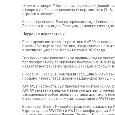
О чем это говорит? Во-первых, о признании усилий Leo
в споре с учебно-тренировочным вертолетом в США, н
отрасли в военную.
И еще о признании. В конце прошлого года Leonardo 
По словам Александро Профумо, компания ежегодно ин
Неудачи и перспективы
После крушения второго прототипа AW609, оснащенно
выкатка четвертого прототипа, предназначенного дл
в эксплуатацию перенесены на конец 2019 года.
Экономические показатели за прошлый год не впеча
прогнозируют общее снижение поставок и в 2018 год
надеется восстановить уровень доходов и прибыли в 
В ходе Heli-Expo 2018 компания сообщила о новых за
Продано 7 вертолетов скорой медицинской помощи (E
AW169, в частности, был приобретен британской Avia
AW169 заказан немецкой HeliService для выполнения
ознаменовали собой первые поставки для такого ис
использования подтверждает заказ одного AW139 индо
Британская Sloane Helicopters разместила заказы на 
Express купила AW119Kx и AW169 в конфигурации VIP.
вертолетов Leonardo в Японии. Полиция Тяньзиня за