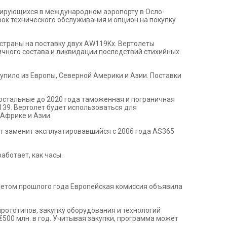
зирующихся в международном аэропорту в Осло-
рок технического обслуживания и опцион на покупку
страны на поставку двух AW119Kx. Вертолеты
личного состава и ликвидации последствий стихийных
тупило из Европы, Северной Америки и Азии. Поставки
 остальные до 2020 года таможенная и пограничная
139. Вертолет будет использоваться для
 Африке и Азии.
ет заменит эксплуатировавшийся с 2006 года AS365
аботает, как часы.
 летом прошлого года Европейская комиссия объявила
рототипов, закупку оборудования и технологий
 €500 млн. в год. Учитывая закупки, программа может