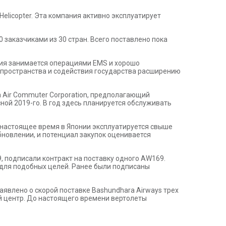
elicopter. Эта компания активно эксплуатирует
 заказчиками из 30 стран. Всего поставлено пока
пания занимается операциями EMS и хорошо
 пространства и содействия государства расширению
a Air Commuter Corporation, предполагающий
ной 2019-го. В год здесь планируется обслуживать
 настоящее время в Японии эксплуатируется свыше
бновлении, и потенциал закупок оценивается
, подписали контракт на поставку одного AW169.
 для подобных целей. Ранее были подписаны
аявлено о скорой поставке Bashundhara Airways трех
й центр. До настоящего времени вертолеты