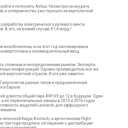
взойти и потеснить Airbus. Несмотря на неудачу
ий, и соперничество уже перешло из вертолетной
 разработку электрического рулевого винта.
А это, на всякий случай, €1,4 млрд.!
 возобновлены, и на этот год запланирована
я конвертоплана и незамедлительный ввод
нить сложным и неопределенным рынком. Эксперты
ичных конфигураций. Однако производитель все же
ой вертолетной отрасли. И это уже заметно.
17 вертолетов разных типов и предназначения.
я в Европе.
ющей довести общий парк AW169 до 12 в будущем. Один
а ее первоначальные заказы в 2015 и 2016 годах
ективность моделей Leonardo для оффшорного
я машина.
понской Kaigai Aviotech, а аргентинская Flight
 на три года продлено соглашение о дистрибуции
 правоохранителей.