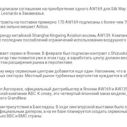
дписали соглашение на приобретение одного AW169 для Silk Way H
Leonardo в Закавказье.
онтракты на поставки примерно 170 AW169 подписаны с более чем 70
уже сильно мешает Airbus.
в аренду китайской Shanghai Kingwing Aviation восемь AW139. Ком
те последних послаблений ограничений использования воздушного
вает сервис в Японии. В феврале был подписан контракт с Shizuok
нгар там появится уже в этом году, а заработать центр должен вес
четом расширения рынка в перспективе.
ему миру сервисным центрам добавится еще один. Напомним, что в
ых секторах. Местный рынок турбинных вертолетов нуждается в о
ssan Aerospace, официальный дистрибьютер в Японии AW169 и AW139
ой компании ABC. К слову, это четвертый японский заказ модели
ного GrandNew.
и присутствия в Бангладеш. В ходе сингапурской выставки было з
официальным дилером, а на ее базе планируется создать сервисны
ько ВВС и ВМС страны.