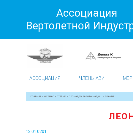
Ассоциация
Вертолетной Индуст
АССОЦИАЦИЯ
ЧЛЕНЫ АВИ
МЕР
ГЛАВНАЯ
»
ЖУРНАЛ
»
СТАТЬИ
»
ЛЕОНАРДО: РАБОТА НАД ОШИБКАМИ
ЛЕО
13.01.0201