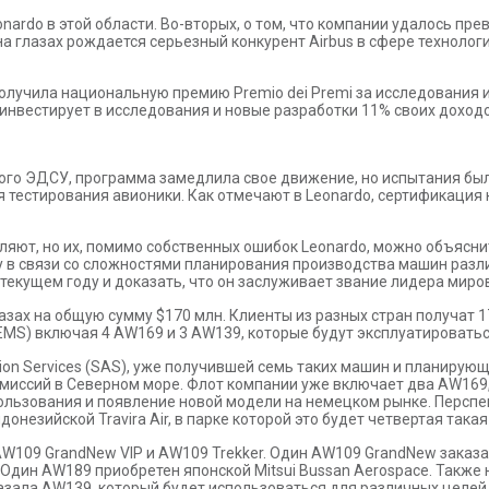
nardo в этой области. Во-вторых, о том, что компании удалось пре
а глазах рождается серьезный конкурент Airbus в сфере технолог
получила национальную премию Premio dei Premi за исследования и
вестирует в исследования и новые разработки 11% своих доходов. 
го ЭДСУ, программа замедлила свое движение, но испытания были
я тестирования авионики. Как отмечают в Leonardo, сертификаци
тляют, но их, помимо собственных ошибок Leonardo, можно объяс
у в связи со сложностями планирования производства машин разл
текущем году и доказать, что он заслуживает звание лидера миров
казах на общую сумму $170 млн. Клиенты из разных стран получат 
MS) включая 4 AW169 и 3 AW139, которые будут эксплуатироватьс
tion Services (SAS), уже получившей семь таких машин и планиру
 миссий в Северном море. Флот компании уже включает два AW169, 
пользования и появление новой модели на немецком рынке. Персп
незийской Travira Air, в парке которой это будет четвертая така
AW109 GrandNew VIP и AW109 Trekker. Один AW109 GrandNew заказан я
 Один AW189 приобретен японской Mitsui Bussan Aerospace. Также
казала AW139, который будет использоваться для различных целей