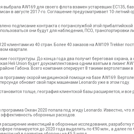
 выбрала AW169 для своего флота взамен устаревших EC135, ба
писан в августе 2017-го. Соглашение предусматривает 10-летний с
влено подписание контракта с погранслужбой этой прибалтийской 
использоваться они будут для наблюдения, ПСО, транспортировки 
20 клиентами из 40 стран. Более 40 заказов на AW109 Trekker пос
вом квартале.
ие госструктуры. До конца года два получит береговая охрана, а
ская Heli Union будет доукомплектована одним взятым в лизинг AW
районе Габона. Всего компания оперирует 8 такими вертолетами в
ила программу скорой медицинской помощи на базе AW169. Вертол
стерсунде обновит свой парк машинами Leonardo уже в этом году.
тановится толще, география клиентской базы расширяется, и все р
 программа Океан 2020 попала под эгиду Leonardo. Известно, что
ь эффективность оборонных расходов.
расширение инвестиций в оборонные исследования, разработку п
сфере планируется до 2020 года выделять по €90 млн., а далее по
вестиций в развитие обороны на €5,5 млрд.