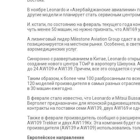
Востоке.
В ноябре Leonardo и «Азербайджанские авиалинии» по
другие модели и планирует стать сервисным центром 
И. кстати, по состоянию на февраль текущего года к
чуть менее 50 машин, но нужно признать, что AW169 
А лизинговый лидер Milestone Aviation Group сдаст 
позиционируется на местном рынке. Особенно, в све
аэромедицинских услуг.
Синхронно с развертыванием в Китае, Leonardo откры
создание нового центра ТОиР в аэропорту Шизуока. А
до 24 AW109 и AW139. Причем, все это создается с у
Таким образом, к более чем 100 разбросанным по вс
120 моделей производителя в самых разных отраслев
в 30 машин ежегодно.
В феврале стало известно, что Leonardo и Mitsui Bu
Вертолет предназначен для японской радиовещательн
контракты на поставки семи AW139, двух AW169 и од
Также в феврале производитель сообщил о расширени
AW109 Trekker и двух AW119Kx. Эта компания будет 
производителя (AW139 и AW109) использовались тол
Европейское направление