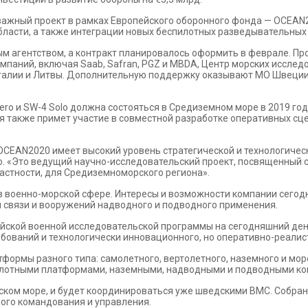
й важный проект в рамках Европейского оборонного фонда — OCEAN
бласти, а также интеграции новых беспилотных разведывательных
м агентством, а контракт планировалось оформить в феврале. Пр
омпаний, включая Saab, Safran, PGZ и MBDA, Центр морских иссле
тугалии и Литвы. Дополнительную поддержку оказывают МО Швеции
ro и SW-4 Solo должна состояться в Средиземном море в 2019 год
я также примет участие в совместной разработке оперативных сц
CEAN2020 имеет высокий уровень стратегической и технологичес
. «Это ведущий научно-исследовательский проект, посвященный с
частности, для Средиземноморского региона».
в военно-морской сфере. Интересы и возможности компании сегод
ы связи и вооружений надводного и подводного применения.
ской военной исследовательской программы на сегодняшний ден
бований и технологически инновационного, но оперативно-реали
формы разного типа: самолетного, вертолетного, наземного и мо
лотными платформами, наземными, надводными и подводными ком
йском море, и будет координироваться уже шведскими ВМС. Собра
ого командования и управления.