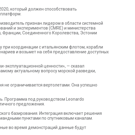
2020, который должен способствовать
 платформ.
оизводитель признан лидером в области системной
дований и экспериментов (CMRE) и министерства
, Франции, Соединенного Королевства, Эстонии
у при координации с итальянским флотом, корабли
енариев и возьмет на себя предоставление доступных
ки-эксплуатационной ценности», — сказал
амому актуальному вопросу морской разведки,
ня не ограничивается вертолетами. Она успешно
ь. Программа под руководством Leonardo
стичного предложения.
рского базирования. Интеграция включает решения
андными пунктами по спутниковым каналам.
нные во время демонстраций данные будут