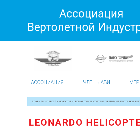
Ассоциация
Вертолетной Индуст
АССОЦИАЦИЯ
ЧЛЕНЫ АВИ
МЕР
ГЛАВНАЯ
»
ПРЕССА
»
НОВОСТИ
»
LEONARDO HELICOPTERS УВЕЛИЧИТ ПОСТАВКИ ВЕРТ
LEONARDO HELICOPT