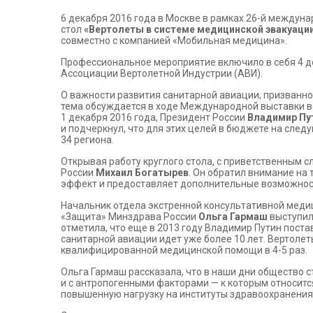
6 декабря 2016 года в Москве в рамках 26-й междун
стол
«Вертолеты в системе медицинской эвакуаци
совместно с компанией «Мобильная медицина».
Профессиональное мероприятие включило в себя 4 до
Ассоциации Вертолетной Индустрии (АВИ).
О важности развития санитарной авиации, призванно
тема обсуждается в ходе Международной выставки 
1 декабря 2016 года, Президент России
Владимир Пу
и подчеркнул, что для этих целей в бюджете на сле
34 региона.
Открывая работу круглого стола, с приветственным
России
Михаил Богатырев
. Он обратил внимание на
эффект и предоставляет дополнительные возможност
Начальник отдела экстренной консультативной мед
«Защита» Минздрава России
Ольга Гармаш
выступил
отметила, что еще в 2013 году Владимир Путин поста
санитарной авиации идет уже более 10 лет. Вертоле
квалифицированной медицинской помощи в 4-5 раз.
Ольга Гармаш рассказала, что в наши дни общество с
и с антропогенными факторами — к которым относитс
повышенную нагрузку на институты здравоохранения, 