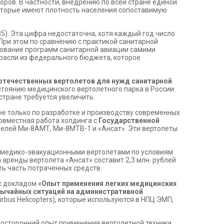
оров. В частности, внедрению по всей стране единой
которые имеют плотность населения сопоставимую
85). Эта цифра недостаточна, хотя каждый год число
При этом по сравнению с практикой санитарной
рование программ санитарной авиации самими
трасли из федерального бюджета, которое
отечественных вертолетов для нужд санитарной
тоянию медицинского вертолетного парка в России.
стране требуется увеличить.
е только по разработке и производству современных
совместная работа холдинга с
Государственной
оделей Ми-8АМТ, Ми-8МТВ-1 и «Ансат». Эти вертолеты
ия медико-эвакуационными вертолетами по условиям
а аренды вертолета «Ансат» составит 2,3 млн. рублей
ть часть потраченных средств.
с докладом
«Опыт применения легких медицинских
вычайных ситуаций на административной
irbus Helicopters), которые используются в НПЦ ЭМП,
зносторонний опыт применения вертолетной техники