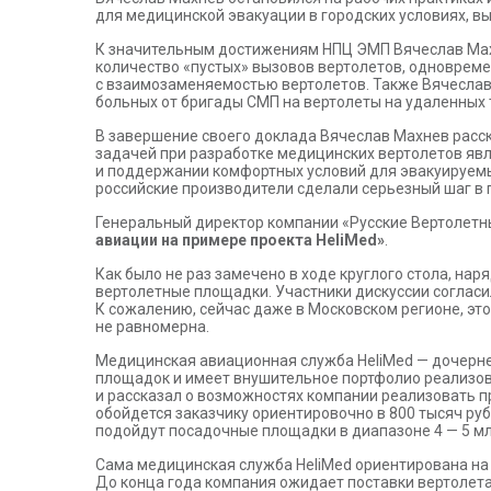
для медицинской эвакуации в городских условиях, в
К значительным достижениям НПЦ ЭМП Вячеслав Махн
количество «пустых» вызовов вертолетов, одновреме
с взаимозаменяемостью вертолетов. Также Вячесла
больных от бригады СМП на вертолеты на удаленных 
В завершение своего доклада Вячеслав Махнев расск
задачей при разработке медицинских вертолетов яв
и поддержании комфортных условий для эвакуируемы
российские производители сделали серьезный шаг в
Генеральный директор компании «Русские Вертолетн
авиации на примере проекта HeliMed»
.
Как было не раз замечено в ходе круглого стола, на
вертолетные площадки. Участники дискуссии согласи
К сожалению, сейчас даже в Московском регионе, эт
не равномерна.
Медицинская авиационная служба HeliMed — дочернее
площадок и имеет внушительное портфолио реализо
и рассказал о возможностях компании реализовать п
обойдется заказчику ориентировочно в 800 тысяч руб
подойдут посадочные площадки в диапазоне 4 — 5 мл
Сама медицинская служба HeliMed ориентирована на
До конца года компания ожидает поставки вертолета 