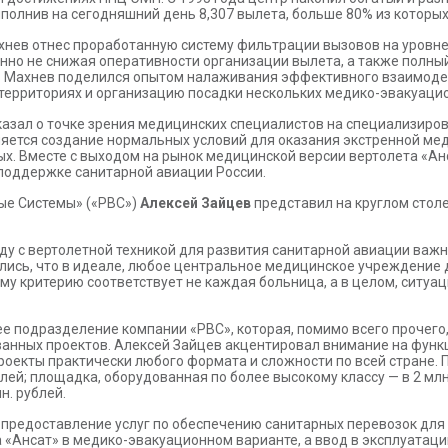
ыполнив на сегодняшний день 8,307 вылета, больше 80% из которы
ев отнес проработанную систему фильтрации вызовов на уровне
нно не снижая оперативности организации вылета, а также полны
в Махнев поделился опытом налаживания эффективного взаимоде
территориях и организацию посадки нескольких медико-эвакуацио
азал о точке зрения медицинских специалистов на специализирова
ляется создание нормальных условий для оказания экстренной м
х. Вместе с выходом на рынок медицинской версии вертолета «Ан
 поддержке санитарной авиации России.
ые Системы» («РВС»)
Алексей Зайцев
представил на круглом стол
ряду с вертолетной техникой для развития санитарной авиации важ
лись, что в идеале, любое центральное медицинское учреждение 
ому критерию соответствует не каждая больница, а в целом, ситу
 подразделение компании «РВС», которая, помимо всего прочего,
ванных проектов. Алексей Зайцев акцентировал внимание на фун
роекты практически любого формата и сложности по всей стране. 
лей; площадка, оборудованная по более высокому классу — в 2 мл
н. рублей.
 предоставление услуг по обеспечению санитарных перевозок для
«Ансат» в медико-эвакуационном варианте, а ввод в эксплуатацию