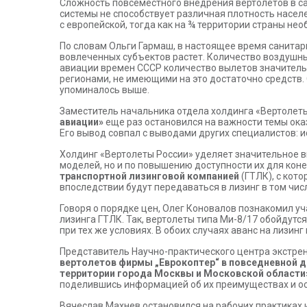
Сложность повсеместного внедрения вертолетов в са
системы не способствует различная плотность насел
с европейской, тогда как на ¾ территории страны не
По словам Ольги Гармаш, в настоящее время санитарн
вовлеченных субъектов растет. Количество воздушны
авиации времен СССР количество вылетов значитель
регионами, не имеющими на это достаточно средств.
упоминалось выше.
Заместитель начальника отдела холдинга «Вертолет
авиации»
еще раз остановился на важности темы ока
Его вывод совпал с выводами других специалистов: и
Холдинг «Вертолеты России» уделяет значительное в
моделей, но и по повышению доступности их для кон
транспортной лизинговой компанией
(ГТЛК), с кот
впоследствии будут передаваться в лизинг в том чи
Говоря о порядке цен, Олег Коновалов познакомил у
лизинга ГТЛК. Так, вертолеты типа Ми-8/17 обойдутся 
при тех же условиях. В обоих случаях аванс на лизин
Представитель Научно-практического центра экстр
вертолетов фирмы „Еврокоптер“ в повседневной д
территории города Москвы и Московской области
поделившись информацией об их преимуществах и ос
Вячеслав Махнев остановился на рабочих практиках 