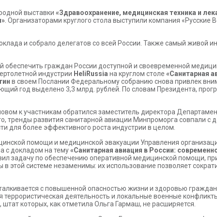
ародной выставки
«Здравоохранение, медицинская техника и ле
и»
. Организаторами круглого стола выступили компания «Русские 
клада и собрало делегатов со всей России. Также самый живой ин
й обеспечить граждан России доступной и своевременной медицин
вертолетной индустрии
HeliRussia
на круглом столе
«Санитарная а
тин
в своем Послании Федеральному собранию снова привлек вним
дующий год выделено 3,3 млрд. рублей. По словам Президента, про
 словом к участникам обратился заместитель директора Департа
 то, тренды развития санитарной авиации Минпроморга совпали с 
и для более эффективного роста индустрии в целом.
ицинской помощи и медицинской эвакуации Управления организац
а с докладом на тему
«Санитарная авиация в России: современн
вил задачу по обеспечению оперативной медицинской помощи, при 
ты в этой системе незаменимы: их использование позволяет сокра
талкивается с повышенной опасностью жизни и здоровью граждан: 
я террористическая деятельность и локальные военные конфликты.
штат которых, как отметила Ольга Гармаш, не расширяется.