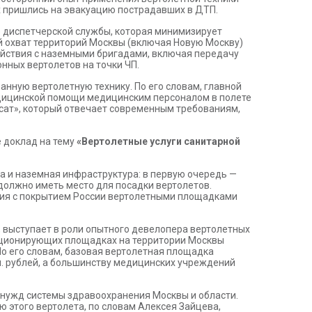
х пришлись на эвакуацию пострадавших в ДТП.
 диспетчерской службы, которая минимизирует
й охват территорий Москвы (включая Новую Москву)
йствия с наземными бригадами, включая передачу
нных вертолетов на точки ЧП.
нную вертолетную технику. По его словам, главной
едицинской помощи медицинским персоналом в полете
сат», который отвечает современным требованиям,
е доклад на тему
«Вертолетные услуги санитарной
на и наземная инфраструктура: в первую очередь —
должно иметь место для посадки вертолетов.
ация с покрытием России вертолетными площадками
 выступает в роли опытного девелопера вертолетных
кционирующих площадках на территории Москвы
По его словам, базовая вертолетная площадка
н. рублей, а большинству медицинских учреждений
 нужд системы здравоохранения Москвы и области.
 этого вертолета, по словам Алексея Зайцева,