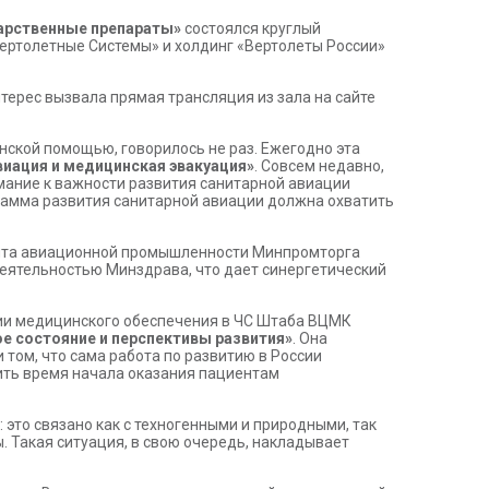
карственные препараты»
состоялся круглый
Вертолетные Системы» и холдинг «Вертолеты России»
терес вызвала прямая трансляция из зала на сайте
ской помощью, говорилось не раз. Ежегодно эта
виация и медицинская эвакуация»
. Совсем недавно,
ание к важности развития санитарной авиации
грамма развития санитарной авиации должна охватить
мента авиационной промышленности Минпромторга
деятельностью Минздрава, что дает синергетический
ии медицинского обеспечения в ЧС Штаба ВЦМК
ое состояние и перспективы развития»
. Она
том, что сама работа по развитию в России
тить время начала оказания пациентам
это связано как с техногенными и природными, так
 Такая ситуация, в свою очередь, накладывает