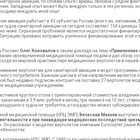
нитарной авиации, по словам Ольги Гармаш, связана с рядом факт
ения. Западный опыт может быть внедрен только в тех регионах, 
обходимо внедрять иной опыт.
ая авиация работает в 43 субъектах России (всего их, напомним, 
х судов санитарной авиации на сегодня составляет 154 единицы. 
но ниже. Серьезной проблемой является недостаточное финанси
 Ситуацию призвано исправить усиленное финансирование этой о
ы России»
Олег Коновалов
в своем докладе на тему
«Применение 
зания своевременной медицинской помощи людям и дал обзор сос
сходя из мировой практики парк медицинских вертолетов в нашей 
нимание вертолетам для санитарной авиации и ведет программы н
ечного потребителя. Важным шагом в этом направлении является 
орой был недавно подписан контракт на поставку 27 вертолетов м
сле медицинским учреждениям.
частников круглого стола с ориентировочной стоимостью владен
заказчикам в 3,9 млн. рублей в месяц при лизинге на 10 лет, ставк
г воздушного судна не требуется, а государство может субсидирова
енной медицинской помощи (НПЦ ЭМП)
Вячеслав Махнев
выступил 
еятельности и при ликвидации медицинских последствий чрез
»
. Он рассказал о моделях вертолетов компании Eurocopter (ныне A
обенностях.
и достижениях НПЦ ЭМП. С 1995 года центр накопил богатый и ра