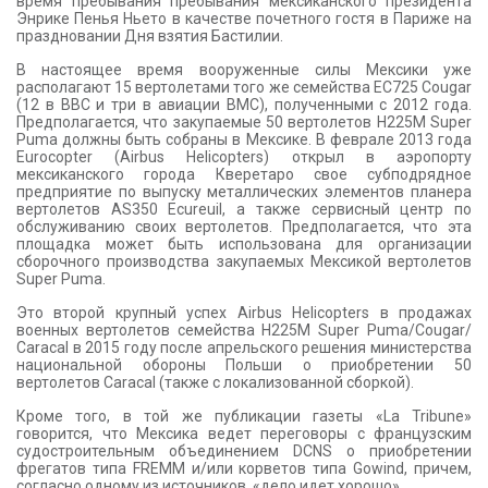
время пребывания пребывания мексиканского президента
Энрике Пенья Ньето в качестве почетного гостя в Париже на
праздновании Дня взятия Бастилии.
В настоящее время вооруженные силы Мексики уже
располагают 15 вертолетами того же семейства ЕС725 Cougar
(12 в ВВС и три в авиации ВМС), полученными с 2012 года.
Предполагается, что закупаемые 50 вертолетов Н225М Super
Puma должны быть собраны в Мексике. В феврале 2013 года
Eurocopter (Airbus Helicopters) открыл в аэропорту
мексиканского города Кверетаро свое субподрядное
предприятие по выпуску металлических элементов планера
вертолетов AS350 Ecureuil, а также сервисный центр по
обслуживанию своих вертолетов. Предполагается, что эта
площадка может быть использована для организации
сборочного производства закупаемых Мексикой вертолетов
Super Puma.
Это второй крупный успех Airbus Helicopters в продажах
военных вертолетов семейства Н225М Super Puma/Cougar/
Сaracal в 2015 году после апрельского решения министерства
национальной обороны Польши о приобретении 50
вертолетов Сaracal (также с локализованной сборкой).
Кроме того, в той же публикации газеты «La Tribune»
говорится, что Мексика ведет переговоры с французским
судостроительным объединением DCNS о приобретении
фрегатов типа FREMM и/или корветов типа Gowind, причем,
согласно одному из источников, «дело идет хорошо».