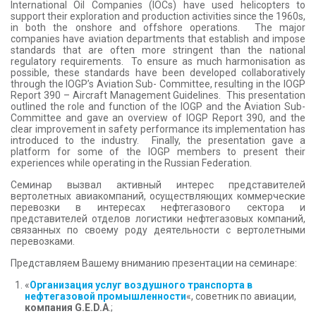
International Oil Companies (IOCs) have used helicopters to
support their exploration and production activities since the 1960s,
in both the onshore and offshore operations. The major
companies have aviation departments that establish and impose
standards that are often more stringent than the national
regulatory requirements. To ensure as much harmonisation as
possible, these standards have been developed collaboratively
through the IOGP’s Aviation Sub- Committee, resulting in the IOGP
Report 390 – Aircraft Management Guidelines. This presentation
outlined the role and function of the IOGP and the Aviation Sub-
Committee and gave an overview of IOGP Report 390, and the
clear improvement in safety performance its implementation has
introduced to the industry. Finally, the presentation gave a
platform for some of the IOGP members to present their
experiences while operating in the Russian Federation.
Семинар вызвал активный интерес представителей
вертолетных авиакомпаний, осуществляющих коммерческие
перевозки в интересах нефтегазового сектора и
представителей отделов логистики нефтегазовых компаний,
связанных по своему роду деятельности с вертолетными
перевозками.
Представляем Вашему вниманию презентации на семинаре:
«
Организация услуг воздушного транспорта в
нефтегазовой промышленности
«, советник по авиации,
компания G.E.D.A
.;