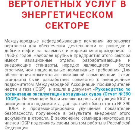
ВЕРТОЛЕТНЫХ УСЛУГ В
КОНТАКТЫ
ЭНЕРГЕТИЧЕСКОМ
СЕКТОРЕ
Международные нефтедобывающие компании используют
вертолеты для обеспечения деятельности по разведке и
добыче нефти на наземных и морских месторождениях с
1960-х годов. Наиболее крупные предприятия этого сектора
имеют авиационные отделы, разрабатывающие и
внедряющие стандарты, нередко являющиеся более
строгими, чем национальные нормативные требования. Для
обеспечения максимально возможной гармонизации такие
стандарты были разработаны совместно с авиационным
подкомитетом Международной Ассоциации производителей
нефти и газа (IOGP) и вошли в документ «
Руководство по
организации эксплуатации воздушных судов (Отчет №390
IOGP
)
»
. На семинаре были изложены роль и функции IOGP и
авиационного подкомитета, дан краткий обзор отчета № 390
IOGP, и продемонстрировано улучшение показателей
безопасности, полученное в результате внедрения этого
документа в отрасли. В заключение семинара некоторые из
членов IOGP поделились своим опытом работы в Российской
Федерации.