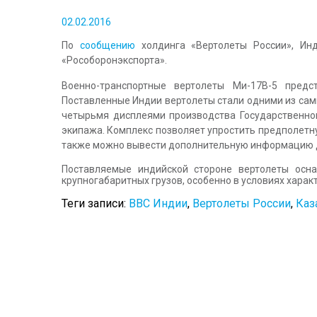
02.02.2016
По
сообщению
холдинга «Вертолеты России», Ин
«Рособоронэкспорта».
Военно-транспортные вертолеты Ми-17В-5 пред
Поставленные
Индии вертолеты стали одними из сам
четырьмя дисплеями производства Государственног
экипажа. Комплекс позволяет упростить предполетну
также можно вывести дополнительную информацию 
Поставляемые индийской стороне вертолеты ос
крупногабаритных грузов, особенно в условиях харак
Теги записи:
ВВС Индии
,
Вертолеты России
,
Каз