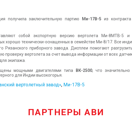
дия получила заключительную партию
Ми-17В-5
из контракта
ставляют собой экспортную версию вертолета Ми-8МТВ-5 и 
ых хорошо технически-оснащенных в семействе Ми-8/17. Все инди
о Рязанского приборного завода. Дисплеи помогают разгрузит
ю проверку вертолета за счет вывода информации от всех датчи
для экипажа.
нащены мощными двигателями типа
ВК-2500
, что значительн
терного для Индии высокогорья.
анский вертолетный завод»
,
Ми-17В-5
ПАРТНЕРЫ АВИ