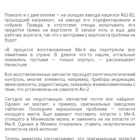
Повезло и с двигателем — на складах завода нашелся АШ-82,
прошедший капремонт, на заводе его отдефектировали и
собрали. Правда, в отсутствие стенда испытывать его
придется прямо на вертолете. В запасе есть и еще два
рабочих агрегата, так что с моторами у вертолета проблем не
будет.
«В процессе восстановления Ми-4 мы перетрясли все
памятники в стране. В девяти что-то нашли, остальные
оказались пустыми — только корпус», — рассказывает
Ненастьев.
Все восстановленные запчасти проходят рентгенологический
контроль, многие элементы, например, приборы индикации,
авиагоризонты, радиостанция, оказались взаимозаменяемы с
теми, что установлены на самолете Ан-2.
Сегодня из недостающих запчастей почти все найдено.
Однако не хватает, к примеру, оригинальных заводских
табличек. Последняя нерешенная проблема — лопасти
несущего винта. Был вариант поставить лопасти с Ми-4,
стоящего в Монинском музее, и заменить их на лопасти от
Ми-8. Однако в Монино отказались ставить неаутентичные
лопасти на свой экспонат.
Теперь авиаторы рассчитывают, что оригинальные лопасти