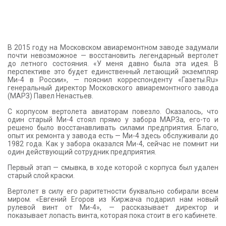
В 2015 году на Московском авиаремонтном заводе задумали
почти невозможное — восстановить легендарный вертолет
до летного состояния. «У меня давно была эта идея. В
перспективе это будет единственный летающий экземпляр
Ми-4 в России», — пояснил корреспонденту «Газеты.Ru»
генеральный директор Московского авиаремонтного завода
(МАРЗ) Павел Ненастьев.
С корпусом вертолета авиаторам повезло. Оказалось, что
один старый Ми-4 стоял прямо у забора МАРЗа, его-то и
решено было восстанавливать силами предприятия. Благо,
опыт их ремонта у завода есть — Ми-4 здесь обслуживали до
1982 года. Как у забора оказался Ми-4, сейчас не помнит ни
один действующий сотрудник предприятия.
Первый этап — смывка, в ходе которой с корпуса был удален
старый слой краски.
Вертолет в силу его раритетности буквально собирали всем
миром. «Евгений Егоров из Киржача подарил нам новый
рулевой винт от Ми-4», — рассказывает директор и
показывает лопасть винта, которая пока стоит в его кабинете.