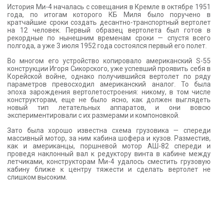
История Ми-4 началась с совещания в Кремле в октябре 1951
года, по итогам которого КБ Миля было поручено в
кратчайшие сроки создать десантно-транспортный вертолет
на 12 человек. Первый образец вертолета был готов в
рекордные по нынешним временам сроки — спустя всего
полгода, а уже 3 июля 1952 года состоялся первый его полет.
Во многом его устройство копировало американский S-55
конструкции Игоря Сикорского, уже успевший проявить себя в
Корейской войне, однако получившийся вертолет по ряду
параметров превосходил американский аналог. То была
эпоха зарождения вертолетостроения: никому, в том числе
конструкторам, еще не было ясно, как должен выглядеть
новый тип летательных аппаратов, и они вовсю
экспериментировали с их размерами и компоновкой.
Зато была хорошо известна схема грузовика — спереди
массивный мотор, за ним кабина шофера и кузов. Разместив,
как и американцы, поршневой мотор АШ-82 спереди и
проведя наклонный вал к редуктору винта в кабине между
летчиками, конструкторам Ми-4 удалось сместить грузовую
кабину ближе к центру тяжести и сделать вертолет не
слишком высоким.