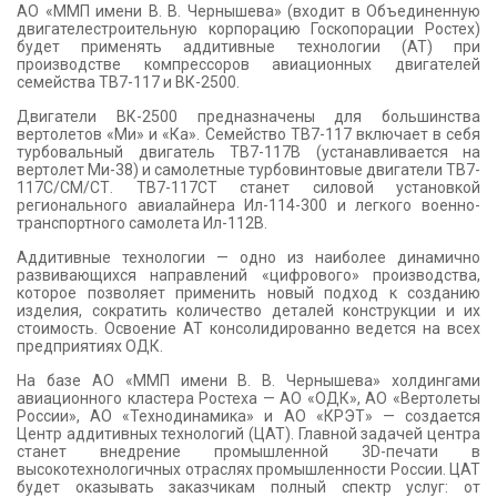
АО «ММП имени В. В. Чернышева» (входит в Объединенную
двигателестроительную корпорацию Госкопорации Ростех)
будет применять аддитивные технологии (АТ) при
производстве компрессоров авиационных двигателей
семейства ТВ7-117 и ВК-2500.
Двигатели ВК-2500 предназначены для большинства
вертолетов «Ми» и «Ка». Семейство ТВ7-117 включает в себя
турбовальный двигатель ТВ7-117В (устанавливается на
вертолет Ми-38) и самолетные турбовинтовые двигатели ТВ7-
117С/СМ/СТ. ТВ7-117СТ станет силовой установкой
регионального авиалайнера Ил-114-300 и легкого военно-
транспортного самолета Ил-112В.
Аддитивные технологии — одно из наиболее динамично
развивающихся направлений «цифрового» производства,
которое позволяет применить новый подход к созданию
изделия, сократить количество деталей конструкции и их
стоимость. Освоение АТ консолидированно ведется на всех
предприятиях ОДК.
На базе АО «ММП имени В. В. Чернышева» холдингами
авиационного кластера Ростеха — АО «ОДК», АО «Вертолеты
России», АО «Технодинамика» и АО «КРЭТ» — создается
Центр аддитивных технологий (ЦАТ). Главной задачей центра
станет внедрение промышленной 3D-печати в
высокотехнологичных отраслях промышленности России. ЦАТ
будет оказывать заказчикам полный спектр услуг: от