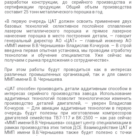
разработки конструкции, до серийного производства и
сертификации продукции. Общий объем производства
составит 25 тонн металлического порошка в год.
«В первую очередь ЦАТ должен освоить применение двух
базовых технологий: селективное послойное сплавление
лазером металлического порошка и прямое лазерное
нанесение порошка в место построения детали, — говорит
генеральный директор АО «ЦАТ» — главный инженер АО
«ММП имени В.В.Чернышева» Владислав Кочкуров. — В строй
введена первая опытная установка, мы проводим отработку
технологии и обучение специалистов. Уже сейчас мы
получаем с рынка предложения о сотрудничестве».
При этом работы будут проводиться как в интересах
различных промышленных организаций, так и для самого
ММП имени В. В. Чернышева.
«ЦАТ способен производить детали аддитивным способом в
интересах серийного производства завода. Использование
аддитивных технологий позволит технологически изменить
производство деталей двигателей, — уверен Владислав
Кочкуров. — Для авиации аддитивные технологии в первую
очередь будут полезны при изготовлении компрессоров
двигателей семейства ТВ7-117 и ВК-2500 — как раз сейчас
«ММП имени В.В.Чернышева» создает центр специализации в
рамках производства этих типов ДСЕ. Взаимодействие ЦАТ и
ММП имени В.В.Чернышева также будет полезно с точки