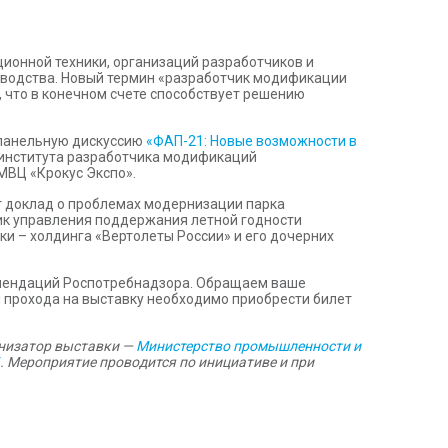
ционной техники, организаций разработчиков и
изводства. Новый термин «разработчик модификации
 что в конечном счете способствует решению
 панельную дискуссию
«ФАП-21: Новые возможности в
и института разработчика модификаций
МВЦ «Крокус Экспо».
т доклад о проблемах модернизации парка
ик управления поддержания летной годности
и – холдинга «Вертолеты России» и его дочерних
комендаций Роспотребнадзора. Обращаем ваше
 прохода на выставку необходимо приобрести билет
анизатор выставки —
Министерство промышленности и
. Мероприятие проводится по инициативе и при