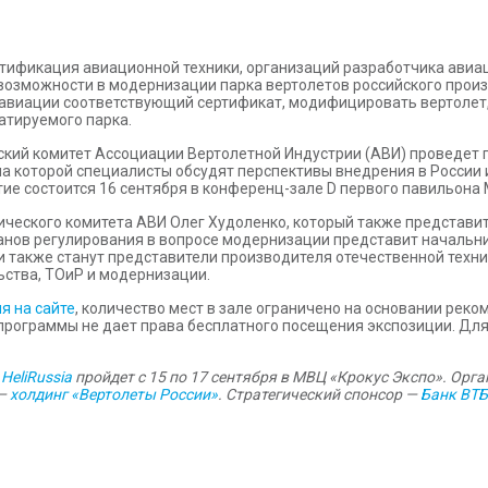
ртификация авиационной техники, организаций разработчика авиа
 возможности в модернизации парка вертолетов российского про
савиации соответствующий сертификат, модифицировать вертолет,
атируемого парка.
еский комитет Ассоциации Вертолетной Индустрии (АВИ) проведет
 на которой специалисты обсудят перспективы внедрения в Росси
ие состоится 16 сентября в конференц-зале D первого павильона 
ического комитета АВИ Олег Худоленко, который также представи
ганов регулирования в вопросе модернизации представит начальн
 также станут представители производителя отечественной техник
ьства, ТОиР и модернизации.
я на сайте
, количество мест в зале ограничено на основании ре
программы не дает права бесплатного посещения экспозиции. Для
HeliRussia
пройдет с 15 по 17 сентября в МВЦ «Крокус Экспо». Орг
 —
холдинг «Вертолеты России»
. Стратегический спонсор —
Банк ВТБ