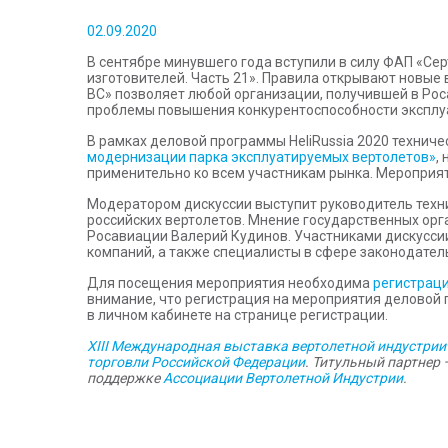
02.09.2020
В сентябре минувшего года вступили в силу ФАП «Се
изготовителей. Часть 21». Правила открывают новые
ВС» позволяет любой организации, получившей в Ро
проблемы повышения конкурентоспособности эксплу
В рамках деловой программы HeliRussia 2020 технич
модернизации парка эксплуатируемых вертолетов»
,
применительно ко всем участникам рынка. Мероприят
Модератором дискуссии выступит руководитель техн
российских вертолетов. Мнение государственных ор
Росавиации Валерий Кудинов. Участниками дискуссии
компаний, а также специалисты в сфере законодател
Для посещения мероприятия необходима
регистраци
внимание, что регистрация на мероприятия деловой 
в личном кабинете на странице регистрации.
XIII Международная выставка вертолетной индустрии 
торговли Российской Федерации
. Титульный партнер
поддержке
Ассоциации Вертолетной Индустрии
.