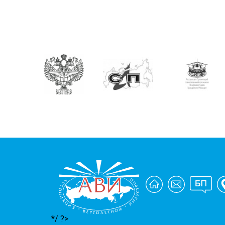
*/ ?>