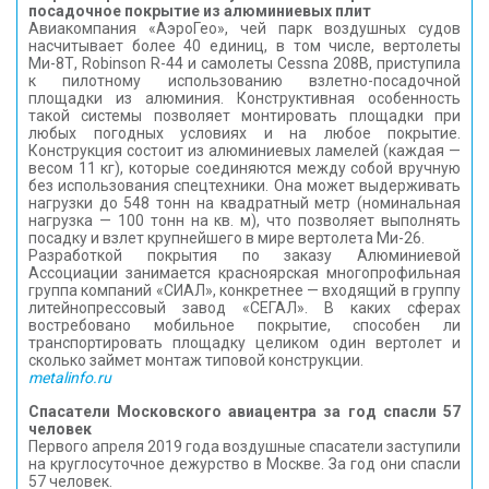
посадочное покрытие из алюминиевых плит
Авиакомпания «АэроГео», чей парк воздушных судов
насчитывает более 40 единиц, в том числе, вертолеты
Ми-8Т, Robinson R-44 и самолеты Cessna 208B, приступила
к пилотному использованию взлетно-посадочной
площадки из алюминия. Конструктивная особенность
такой системы позволяет монтировать площадки при
любых погодных условиях и на любое покрытие.
Конструкция состоит из алюминиевых ламелей (каждая —
весом 11 кг), которые соединяются между собой вручную
без использования спецтехники. Она может выдерживать
нагрузки до 548 тонн на квадратный метр (номинальная
нагрузка — 100 тонн на кв. м), что позволяет выполнять
посадку и взлет крупнейшего в мире вертолета Ми-26.
Разработкой покрытия по заказу Алюминиевой
Ассоциации занимается красноярская многопрофильная
группа компаний «СИАЛ», конкретнее — входящий в группу
литейнопрессовый завод «СЕГАЛ». В каких сферах
востребовано мобильное покрытие, способен ли
транспортировать площадку целиком один вертолет и
сколько займет монтаж типовой конструкции.
metalinfo.ru
Спасатели Московского авиацентра за год спасли 57
человек
Первого апреля 2019 года воздушные спасатели заступили
на круглосуточное дежурство в Москве. За год они спасли
57 человек.