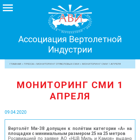
Ассоциация
Ассоциация Вертолетной
Вертолетной
Индустрии
Индустрии
+7 499 755 99 29
ГЛАВНАЯ
»
ПРЕССА
»
МОНИТОРИНГ ОТРАСЛЕВЫХ СМИ
»
МОНИТОРИНГ СМИ 1 АПРЕЛЯ
АССОЦИАЦИЯ
МОНИТОРИНГ СМИ 1
ЧЛЕНЫ АВИ
АПРЕЛЯ
МЕРОПРИЯТИЯ
ПРОФЕССИОНАЛАМ
09.04.2020
ЖУРНАЛ
ПРЕССА
Вертолёт Ми-38 допущен к полётам категории «А» на
площадки с минимальным размером 25 на 25 метров
МЕДИА
Росавиацией по заявке АО «НЦВ Миль и Камов» выдано