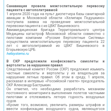
Санавиация провела межгоспитальную перевозку
пациента с автополитравмой
1 апреля 2020 года на пульт диспетчера базы санитарной
авиации в Московской области «Хелипарк Подушкино»
поступила заявка на проведение межгоспитальной
перевозки пациента с из ЦВКГ Вишневского.
Авиамедицинская бригада Территориального центра
Медицины катастроф Московской области совместно с
пилотами компании «Русские Вертолетные Системы»
осуществила межгоспитальную перевозку пациента 22
лет с автополитравмой из ЦВКГ Вишневского в
Егорьевскую ЦРБ.
helisystems.ru
В СКР предложили конфисковать самолеты и
вертолеты за нарушение правил
Следственный комитет России (СКР) предложил изымать
частные самолеты и вертолеты у их владельцев за
нарушение летных правил. Об этом в среду, 1 апреля,
рассказал в интервью «Российской газете» председатель
СКР Александр Бастрыкин.
Он отметил, что необходимо разработать механизм
постоянного мониторинга выполнения полетов частными
пилотами и отслеживать летную годность воздушных
судов.
«Кроме того, возможно, увеличить размеры штрафов и
ввести конфискацию воздушного судна, являющегося