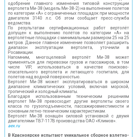
одобрение главного изменения типовой конструкции
КОНТАКТЫ
вертолета Ми-38 (модель Ми-38-2) на выполнение полетов
по категории «А» с ограниченных площадок при мощности
двигателя 3140 л.с. Об этом сообщает пресс-служба
ведомства.
По результатам сертификационных работ вертолёт
допущен к выполнению полётов по категории «А» на
вертолётные площадки с минимальным размером 25 на 25
метров. Данное главное изменение позволяет расширить
диапазон эксплуатации вертолета, уточнили в
Росавиации.
Напомним, многоцелевой вертолёт Ми-38 может
применяться для перевозки грузов и пассажиров, в том
числе VIP, использоваться в качестве поисково-
спасательного вертолета и летающего госпиталя, для
полетов над водной поверхностью.
Вертолёт Ми-38 может эксплуатироваться в широком
диапазоне климатических условий, включая морской,
тропический и холодный климаты.
Благодаря использованным техническим решениям
вертолет Ми-38 превосходит другие вертолеты своего
класса по грузоподъемности, пассажировместимости и
основным летно-техническим характеристикам.
Вертолёт Ми-38 оснащён силовой установкой с двумя
двигателями ТВ7-117В производства ОАО «Климов».
aex.ru
В Красноярске испытают уникальное сборное взлетно-