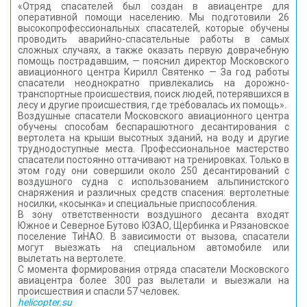
«Отряд спасателей был создан в авиацентре для
оперативной помощи населению. Мы подготовили 26
высокопрофессиональных спасателей, которые обучены
проводить аварийно-спасательные работы в самых
сложных случаях, а также оказать первую доврачебную
помощь пострадавшим, — пояснил директор Московского
авиационного центра Кирилл Святенко — За год работы
спасатели неоднократно привлекались на дорожно-
транспортные происшествия, поиск людей, потерявшихся в
лесу и другие происшествия, где требовалась их помощь».
Воздушные спасатели Московского авиационного центра
обучены способам беспарашютного десантирования с
вертолета на крыши высотных зданий, на воду и другие
труднодоступные места. Профессиональное мастерство
спасатели постоянно оттачивают на тренировках. Только в
этом году они совершили около 250 десантирований с
воздушного судна с использованием альпинистского
снаряжения и различных средств спасения: вертолетные
носилки, «косынка» и специальные приспособления.
В зону ответственности воздушного десанта входят
Южное и Северное Бутово ЮЗАО, Щербинка и Рязановское
поселение ТиНАО. В зависимости от вызова, спасатели
могут выезжать на специальном автомобиле или
вылетать на вертолете.
С момента формирования отряда спасатели Московского
авиацентра более 300 раз вылетали и выезжали на
происшествия и спасли 57 человек.
helicopter.su