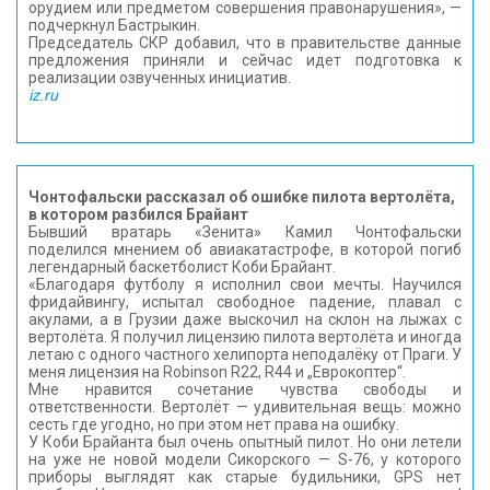
орудием или предметом совершения правонарушения», —
подчеркнул Бастрыкин.
Председатель СКР добавил, что в правительстве данные
предложения приняли и сейчас идет подготовка к
реализации озвученных инициатив.
iz.ru
Чонтофальски рассказал об ошибке пилота вертолёта,
в котором разбился Брайант
Бывший вратарь «Зенита» Камил Чонтофальски
поделился мнением об авиакатастрофе, в которой погиб
легендарный баскетболист Коби Брайант.
«Благодаря футболу я исполнил свои мечты. Научился
фридайвингу, испытал свободное падение, плавал с
акулами, а в Грузии даже выскочил на склон на лыжах с
вертолёта. Я получил лицензию пилота вертолёта и иногда
летаю с одного частного хелипорта неподалёку от Праги. У
меня лицензия на Robinson R22, R44 и „Еврокоптер“.
Мне нравится сочетание чувства свободы и
ответственности. Вертолёт — удивительная вещь: можно
сесть где угодно, но при этом нет права на ошибку.
У Коби Брайанта был очень опытный пилот. Но они летели
на уже не новой модели Сикорского — S-76, у которого
приборы выглядят как старые будильники, GPS нет