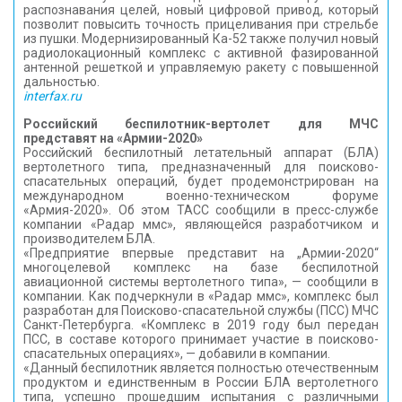
распознавания целей, новый цифровой привод, который
позволит повысить точность прицеливания при стрельбе
из пушки. Модернизированный Ка-52 также получил новый
радиолокационный комплекс с активной фазированной
антенной решеткой и управляемую ракету с повышенной
дальностью.
interfax.ru
Российский беспилотник-вертолет для МЧС
представят на «Армии-2020»
Российский беспилотный летательный аппарат (БЛА)
вертолетного типа, предназначенный для поисково-
спасательных операций, будет продемонстрирован на
международном военно-техническом форуме
«Армия-2020». Об этом ТАСС сообщили в пресс-службе
компании «Радар ммс», являющейся разработчиком и
производителем БЛА.
«Предприятие впервые представит на „Армии-2020“
многоцелевой комплекс на базе беспилотной
авиационной системы вертолетного типа», — сообщили в
компании. Как подчеркнули в «Радар ммс», комплекс был
разработан для Поисково-спасательной службы (ПСС) МЧС
Санкт-Петербурга. «Комплекс в 2019 году был передан
ПСС, в составе которого принимает участие в поисково-
спасательных операциях», — добавили в компании.
«Данный беспилотник является полностью отечественным
продуктом и единственным в России БЛА вертолетного
типа, успешно прошедшим испытания с различными