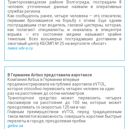
Тракторозаводском районе Волгограда, пострадали 8
человек: уточненные данные назвали в оперативных
службах региона.
Как сообщалось ранее, четыре человека — это спасатели,
первыми бросившиеся на борьбу с огнем. Еще одним
пострадавшим стал водитель газовой цистерны, которая,
как полагают специалисты, и оказалась в эпицентре
взрыва — его состояние медики называют крайне
тяжелым. Всех восьмерых пострадавших доставили в
ожоговый центр КБСМП № 25 на вертолете «Ансат».
news.vdv-s.ru
В Германии Airbus представила аэротакси
Компания Airbus в Германии впервые
продемонстрировала на публике аэротакси eVTOL,
которое способно перевозить четырех человек за один
раз на расстояние до сотни километров.
Транспортное средство может перевозить четырех
пассажиров на расстояние до 100 км, которые может
преодолевать со скоростью 120 км в час.
Главным преимуществом eVTOL перед традиционным
такси является возможность совершать короткие быстрые
перелеты в городе, преодолевая пробки.
golos.ua