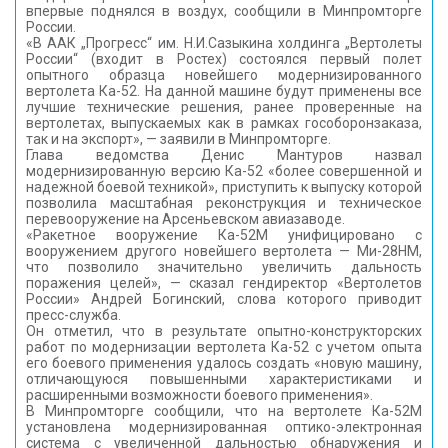
впервые поднялся в воздух, сообщили в Минпромторге
КОНТАКТЫ
России.
«В ААК „Прогресс“ им. Н.И.Сазыкина холдинга „Вертолеты
России“ (входит в Ростех) состоялся первый полет
опытного образца новейшего модернизированного
вертолета Ка-52. На данной машине будут применены все
лучшие технические решения, ранее проверенные на
вертолетах, выпускаемых как в рамках гособоронзаказа,
так и на экспорт», — заявили в Минпромторге.
Глава ведомства Денис Мантуров назвал
модернизированную версию Ка-52 «более совершенной и
надежной боевой техникой», приступить к выпуску которой
позволила масштабная реконструкция и техническое
перевооружение на Арсеньевском авиазаводе.
«Ракетное вооружение Ка-52М унифицировано с
вооружением другого новейшего вертолета — Ми-28НМ,
что позволило значительно увеличить дальность
поражения целей», — сказал гендиректор «Вертолетов
России» Андрей Богинский, слова которого приводит
пресс-служба.
Он отметил, что в результате опытно-конструкторских
работ по модернизации вертолета Ка-52 с учетом опыта
его боевого применения удалось создать «новую машину,
отличающуюся повышенными характеристиками и
расширенными возможности боевого применения».
В Минпромторге сообщили, что на вертолете Ка-52М
установлена модернизированная оптико-электронная
система с увеличенной дальностью обнаружения и