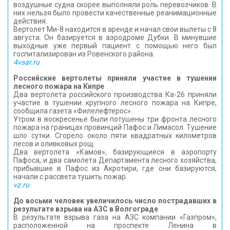
воздушные судна скорее выполняли роль перевозчиков. В
них нельзя было провести качественные реанимационные
действия.
Вертолет Ми-8 находится в аренде и начал свои вылеты с 8
августа. Он базируется в аэродроме Дубки. В минувшие
выходные уже первый пациент с помощью него был
госпитализирован из Ровенского района.
4vsar.ru
Российские вертолеты приняли участие в тушении
лесного пожара на Кипре
Два вертолета российского производства Ка-26 приняли
участие в тушении крупного лесного пожара на Кипре,
сообщила газета «Филелефтерос».
Утром в воскресенье были потушены три фронта лесного
пожара на границах провинций Пафос и Лимасол. Тушение
шло сутки. Сгорело около пяти квадратных километров
лесов и оливковых рощ.
Два вертолета «Камов», базирующиеся в аэропорту
Пафоса, и два самолета Департамента лесного хозяйства,
прибывшие в Пафос из Акротири, где они базируются,
начали с рассвета тушить пожар.
vz.ru
До восьми человек увеличилось число пострадавших в
результате взрыва на АЗС в Волгограде
В результате взрыва газа на АЗС компании «Газпром»,
расположенной на проспекте Ленина в