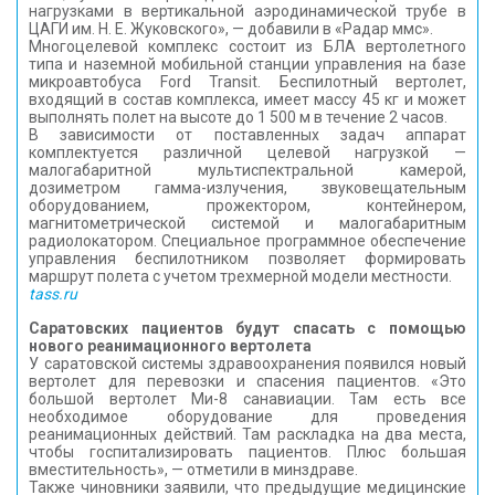
нагрузками в вертикальной аэродинамической трубе в
ЦАГИ им. Н. Е. Жуковского», — добавили в «Радар ммс».
Многоцелевой комплекс состоит из БЛА вертолетного
типа и наземной мобильной станции управления на базе
микроавтобуса Ford Transit. Беспилотный вертолет,
входящий в состав комплекса, имеет массу 45 кг и может
выполнять полет на высоте до 1 500 м в течение 2 часов.
В зависимости от поставленных задач аппарат
комплектуется различной целевой нагрузкой —
малогабаритной мультиспектральной камерой,
дозиметром гамма-излучения, звуковещательным
оборудованием, прожектором, контейнером,
магнитометрической системой и малогабаритным
радиолокатором. Специальное программное обеспечение
управления беспилотником позволяет формировать
маршрут полета с учетом трехмерной модели местности.
tass.ru
Саратовских пациентов будут спасать с помощью
нового реанимационного вертолета
У саратовской системы здравоохранения появился новый
вертолет для перевозки и спасения пациентов. «Это
большой вертолет Ми-8 санавиации. Там есть все
необходимое оборудование для проведения
реанимационных действий. Там раскладка на два места,
чтобы госпитализировать пациентов. Плюс большая
вместительность», — отметили в минздраве.
Также чиновники заявили, что предыдущие медицинские