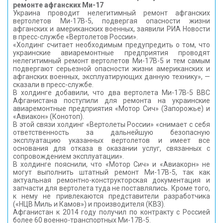
ремонте афганских Ми-17
Украина проводит нелегитимный ремонт афганских
вертолетов Ми-17В-5, подвергая опасности жизни
афганских и американских военных, заявили РИА Новости
в пресс-службе «Вертолетов России».
«Холдинг считает необходимым предупредить о том, что
украинские авиаремонтные предприятия проводят
нелегитимный ремонт вертолетов Ми-17В-5 и тем самым
подвергают серьезной опасности жизни американских и
афганских военных, эксплуатирующих данную технику», —
сказали в пресс-службе.
В холдинге добавили, что два вертолета Ми-17В-5 ВВС
Афганистана поступили для ремонта на украинские
авиаремонтные предприятия «Мотор Сич» (Запорожье) и
«Авиакон» (Конотоп).
В этой связи холдинг «Вертолеты России» «снимает с себя
ответственность за дальнейшую безопасную
эксплуатацию указанных вертолетов и имеет все
основания для отказа в оказании услуг, связанных с
сопровождением эксплуатации».
В холдинге пояснили, что «Мотор Сич» и «Авиакорн» не
могут выполнить штатный ремонт Ми-17В-5, так как
актуальная ремонтно-конструкторская документация и
запчасти для вертолета туда не поставлялись. Кроме того,
к нему не привлекаются представители разработчика
(«НЦВ Миль и Камов») и производителя (КВЗ).
Афганистан к 2014 году получил по контракту с Россией
более 60 военно-транспортных Ми-17В-5.