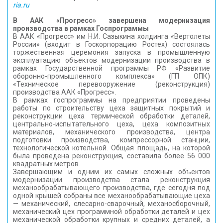
ria.ru
В ААК «Прогресс» завершена модернизация
производства в рамках Госпрограммы
В ААК «Прогресс» им Н.И. Сазыкина холдинга «Вертолеты
России» (входит в Госкорпорацию Ростех) состоялась
торжественная церемония запуска в промышленную
эксплуатацию объектов модернизации производства в
рамках Государственной программы РФ «Развитие
оборонно-промышленного комплекса» (ГП ОПК)
«Техническое перевооружение (реконструкция)
производства ААК «Прогресс».
В рамках госпрограммы на предприятии проведены
работы по строительству цеха защитных покрытий и
реконструкции цеха термической обработки деталей,
центрально-испытательного цеха, цеха композитных
материалов, механического производства, центра
подготовки производства, компрессорной станции,
технологической котельной. Общая площадь, на которой
была проведена реконструкция, составила более 56 000
квадратных метров.
Завершающим и одним их самых сложных объектов
модернизации производства стала реконструкция
механообрабатывающего производства, где сегодня под
одной крышей собраны все механообрабатывающие цеха
— механический, слесарно-сварочный, механосборочный,
механический цех программной обработки деталей и цех
механической обработки крупных и средних деталей, а