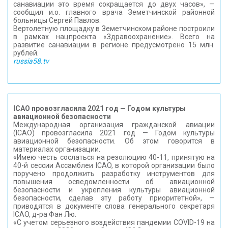
санавиации это время сокращается до двух часов», —
сообщил и.о. главного врача Земетчинской районной
больницы Сергей Павлов.
Вертолетную площадку в Земетчинском районе построили
в рамках нацпроекта «Здравоохранение». Всего на
развитие санавиации в регионе предусмотрено 15 млн.
рублей.
russia58.tv
ICAO провозгласила 2021 год — Годом культуры
авиационной безопасности
Международная организация гражданской авиации
(ICAO) провозгласила 2021 год — Годом культуры
авиационной безопасности. Об этом говорится в
материалах организации.
«Имею честь сослаться на резолюцию 40-11, принятую на
40-й сессии Ассамблеи ICAO, в которой организации было
поручено продолжить разработку инструментов для
повышения осведомленности об авиационной
безопасности и укрепления культуры авиационной
безопасности, сделав эту работу приоритетной», —
приводятся в документе слова генерального секретаря
ICAO, д-ра Фан Лю.
«С учетом серьезного воздействия пандемии COVID-19 на