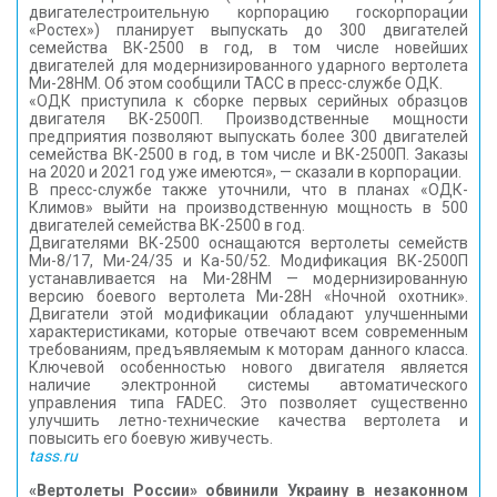
двигателестроительную корпорацию госкорпорации
КОНТАКТЫ
«Ростех») планирует выпускать до 300 двигателей
семейства ВК-2500 в год, в том числе новейших
двигателей для модернизированного ударного вертолета
Ми-28НМ. Об этом сообщили ТАСС в пресс-службе ОДК.
«ОДК приступила к сборке первых серийных образцов
двигателя ВК-2500П. Производственные мощности
предприятия позволяют выпускать более 300 двигателей
семейства ВК-2500 в год, в том числе и ВК-2500П. Заказы
на 2020 и 2021 год уже имеются», — сказали в корпорации.
В пресс-службе также уточнили, что в планах «ОДК-
Климов» выйти на производственную мощность в 500
двигателей семейства ВК-2500 в год.
Двигателями ВК-2500 оснащаются вертолеты семейств
Ми-8/17, Ми-24/35 и Ка-50/52. Модификация ВК-2500П
устанавливается на Ми-28НМ — модернизированную
версию боевого вертолета Ми-28Н «Ночной охотник».
Двигатели этой модификации обладают улучшенными
характеристиками, которые отвечают всем современным
требованиям, предъявляемым к моторам данного класса.
Ключевой особенностью нового двигателя является
наличие электронной системы автоматического
управления типа FADEC. Это позволяет существенно
улучшить летно-технические качества вертолета и
повысить его боевую живучесть.
tass.ru
«Вертолеты России» обвинили Украину в незаконном