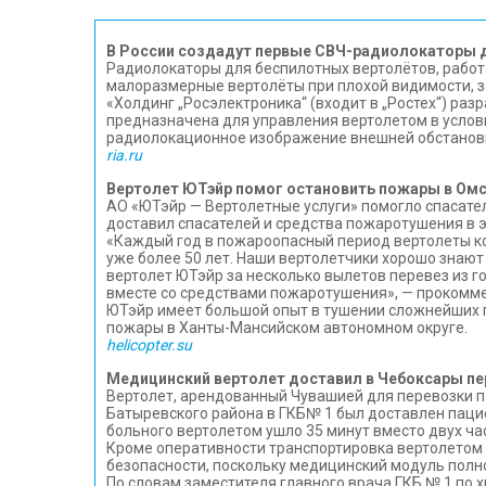
В России создадут первые СВЧ-радиолокаторы 
Радиолокаторы для беспилотных вертолётов, работ
малоразмерные вертолёты при плохой видимости, за
«Холдинг „Росэлектроника“ (входит в „Ростех“) ра
предназначена для управления вертолетом в услов
радиолокационное изображение внешней обстановки
ria.ru
Вертолет ЮТэйр помог остановить пожары в Омс
АО «ЮТэйр — Вертолетные услуги» помогло спасате
доставил спасателей и средства пожаротушения в 
«Каждый год в пожароопасный период вертолеты ко
уже более 50 лет. Наши вертолетчики хорошо знают
вертолет ЮТэйр за несколько вылетов перевез из г
вместе со средствами пожаротушения», — прокомме
ЮТэйр имеет большой опыт в тушении сложнейших 
пожары в Ханты-Мансийском автономном округе.
helicopter.su
Медицинский вертолет доставил в Чебоксары пе
Вертолет, арендованный Чувашией для перевозки п
Батыревского района в ГКБ№ 1 был доставлен паци
больного вертолетом ушло 35 минут вместо двух ча
Кроме оперативности транспортировка вертолетом пр
безопасности, поскольку медицинский модуль полн
По словам заместителя главного врача ГКБ № 1 по 