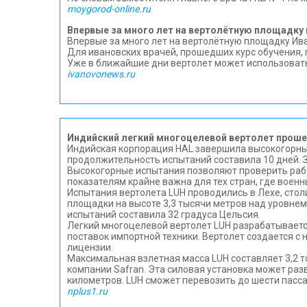
moygorod-online.ru
Впервые за много лет на вертолётную площадку
Впервые за много лет на вертолётную площадку Ив
Для ивановских врачей, прошедших курс обучения,
Уже в ближайшие дни вертолет может использовать
ivanovonews.ru
Индийский легкий многоцелевой вертолет прош
Индийская корпорация HAL завершила высокогорные
продолжительность испытаний составила 10 дней. 
Высокогорные испытания позволяют проверить рабо
показателям крайне важна для тех стран, где воен
Испытания вертолета LUH проводились в Лехе, стол
площадки на высоте 3,3 тысячи метров над уровнем
испытаний составила 32 градуса Цельсия.
Легкий многоцелевой вертолет LUH разрабатываетс
поставок импортной техники. Вертолет создается с 
лицензии.
Максимальная взлетная масса LUH составляет 3,2 
компании Safran. Эта силовая установка может раз
километров. LUH сможет перевозить до шести пасса
nplus1.ru