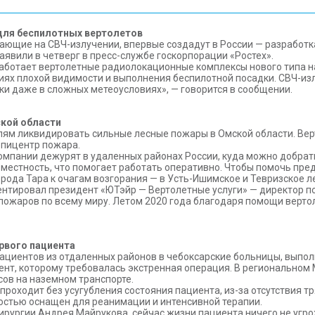
для беспилотных вертолетов
ающие на СВЧ-излучении, впервые создадут в России — разработк
явили в четверг в пресс-службе госкорпорации «Ростех».
зработает вертолетные радиолокационные комплексы нового типа 
иях плохой видимости и выполнения беспилотной посадки. СВЧ-и
 даже в сложных метеоусловиях», — говорится в сообщении.
кой области
лям ликвидировать сильные лесные пожары в Омской области. Верт
эпицентр пожара.
мпании дежурят в удаленных районах России, куда можно добрать
 местность, что помогает работать оперативно. Чтобы помочь пре
орода Тара к очагам возгорания — в Усть-Ишимское и Тевризское л
нтировал президент «ЮТэйр — Вертолетные услуги» — директор по
пожаров по всему миру. Летом 2020 года благодаря помощи верт
рвого пациента
ациентов из отдаленных районов в чебоксарские больницы, выпол
ент, которому требовалась экстренная операция. В региональном 
сов на наземном транспорте.
оходит без усугубления состояния пациента, из-за отсутствия тр
остью оснащен для реанимации и интенсивной терапии.
хирургии Андрея Майрукова, сейчас жизни пациента ничего не угро