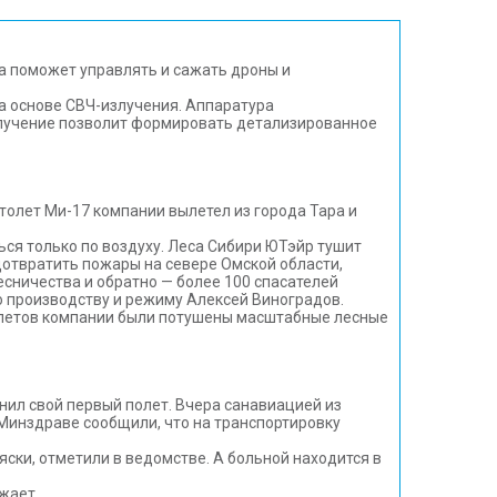
а поможет управлять и сажать дроны и
на основе СВЧ-излучения. Аппаратура
злучение позволит формировать детализированное
олет Ми-17 компании вылетел из города Тара и
ся только по воздуху. Леса Сибири ЮТэйр тушит
дотвратить пожары на севере Омской области,
есничества и обратно — более 100 спасателей
 производству и режиму Алексей Виноградов.
олетов компании были потушены масштабные лесные
нил свой первый полет. Вчера санавиацией из
Минздраве сообщили, что на транспортировку
яски, отметили в ведомстве. А больной находится в
жает.