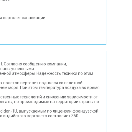
я вертолёт санавиации.
H. Согласно сообщению компании,
знаны успешными.
енной атмосферы. Надежность техники по этим
х полетов вертолет поднялся со взлетной
внем моря. При этом температура воздуха во время
ственных технологий и снижению зависимости от
грегаты, но производимые на территории страны по
rdiden-1U, выпускаемым по лицензии французской
о индийского вертолета составляет 350