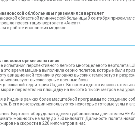
 ивановской облбольницы приземлился вертолёт
ановской областной клинической больницы 9 сентября приземлилс
 прошла презентация вертолета «Ансат».
ся в работе ивановских медиков.
ел высокогорные испытания
 испытания перспективного легкого многоцелевого вертолета LU
За это время машина выполнила серию полетов, которые были при
ту авиационной техники в условиях высоких температур и разреж
ные используют высокогорные военные базы.
ице союзной территории Ладакх. Во время одного из испытательны
 моря и перелетел на площадку на высоте 5 тысяч метров над уро
я в Индии в рамках более масштабной программы по созданию соб
нуля. В его конструкции используются некоторые готовые узлы и а
тонны. Вертолет оборудован одним турбовальным двигателем HE A
вивать мощность на валу до 750 киловатт. Дальность полета новог
жиров на скорости в 220 километров в час.