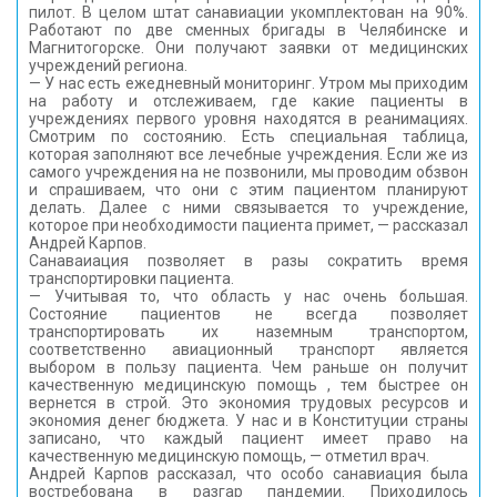
пилот. В целом штат санавиации укомплектован на 90%.
Работают по две сменных бригады в Челябинске и
Магнитогорске. Они получают заявки от медицинских
учреждений региона.
— У нас есть ежедневный мониторинг. Утром мы приходим
на работу и отслеживаем, где какие пациенты в
учреждениях первого уровня находятся в реанимациях.
Смотрим по состоянию. Есть специальная таблица,
которая заполняют все лечебные учреждения. Если же из
самого учреждения на не позвонили, мы проводим обзвон
и спрашиваем, что они с этим пациентом планируют
делать. Далее с ними связывается то учреждение,
которое при необходимости пациента примет, — рассказал
Андрей Карпов.
Санаваиация позволяет в разы сократить время
транспортировки пациента.
— Учитывая то, что область у нас очень большая.
Состояние пациентов не всегда позволяет
транспортировать их наземным транспортом,
соответственно авиационный транспорт является
выбором в пользу пациента. Чем раньше он получит
качественную медицинскую помощь , тем быстрее он
вернется в строй. Это экономия трудовых ресурсов и
экономия денег бюджета. У нас и в Конституции страны
записано, что каждый пациент имеет право на
качественную медицинскую помощь, — отметил врач.
Андрей Карпов рассказал, что особо санавиация была
востребована в разгар пандемии. Приходилось