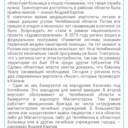
областная больница и пошло понимание, что такая служба
нужна. Транспортная доступность в районах области была
крайне низкой, — сказал Андрей Карпов.
В советское время медицинские вертолеты летали в
самые дальние уголки Челябинской области. Потом все
пришло в упадок и несколько лет санавиации в регионе не
было. Возрождать ее стали в рамках национального
проекта «Здравоохранение». В 2019 году регион вошел в
федеральную программу «Развитие системы оказания
первичной медико-санитарной помощи». На тот момент в
России она существовала несколько лет. Но в Челябинской
области изначально такой программы не было. Считалось,
что у региона нет в этом потребности, так как по размеру
территории он был 39-м среди других субъектов РФ.
Однако областные власти смогли доказать, что Южному
Уралу санавиация необходима. Сегодня у региона есть
два современных вертолета «Ансат», которые производят
в Казани.
— Один из них базируется на аэродроме Калачево под
Копейском. Это аэродром для малой авиации. А второй
вертолет обслуживает юг Челябинской области и
базируется в аэропорту Магнитогорска. Там также
работает авиационная бригада из числа сотрудников
магнитогорских лечебных учреждений. В большинстве
своем они осуществляют вывоз пациентов с юга области,
либо до Магнитогорска, либо до Челябинска в областную
больницу или в другие лечебные учреждения города, —
рассказал Андрей Карпов.