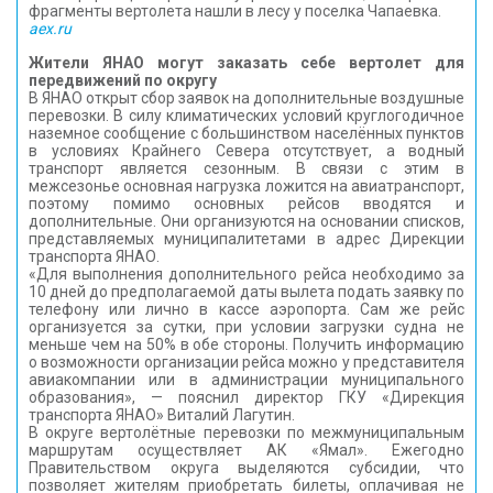
фрагменты вертолета нашли в лесу у поселка Чапаевка.
aex.ru
Жители ЯНАО могут заказать себе вертолет для
передвижений по округу
В ЯНАО открыт сбор заявок на дополнительные воздушные
перевозки. В силу климатических условий круглогодичное
наземное сообщение с большинством населённых пунктов
в условиях Крайнего Севера отсутствует, а водный
транспорт является сезонным. В связи с этим в
межсезонье основная нагрузка ложится на авиатранспорт,
поэтому помимо основных рейсов вводятся и
дополнительные. Они организуются на основании списков,
представляемых муниципалитетами в адрес Дирекции
транспорта ЯНАО.
«Для выполнения дополнительного рейса необходимо за
10 дней до предполагаемой даты вылета подать заявку по
телефону или лично в кассе аэропорта. Сам же рейс
организуется за сутки, при условии загрузки судна не
меньше чем на 50% в обе стороны. Получить информацию
о возможности организации рейса можно у представителя
авиакомпании или в администрации муниципального
образования», — пояснил директор ГКУ «Дирекция
транспорта ЯНАО» Виталий Лагутин.
В округе вертолётные перевозки по межмуниципальным
маршрутам осуществляет АК «Ямал». Ежегодно
Правительством округа выделяются субсидии, что
позволяет жителям приобретать билеты, оплачивая не