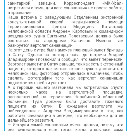
санитарной авиации. Корреспондент «МК-Урал»
КОНТАКТЫ
встретился с теми, для кого санавиация не просто работа,
а призвание.
Наша встреча с заведующим Отделением экстренной
консультативной скорой медицинской помощи
Территориального Центра Медицины Катастроф
Челябинской области Андреем Карповым и командиром
воздушного судна Евгением Полетаевым должна была
состояться на аэродроме Калачево. Именно там
базируется вертолет санавиации.
На этот день с утра был намечен плановый вылет бригады
в Сатку. Однако за полтора часа до встречи Андрей
Владимирович позвонил и сообщил, что вылет перенесли.
Вертолет вылетит в Сатку раньше, так как есть экстренный
пациент, которого как можно скорее нужно доставить в
Челябинск. Наш фотограф отправилась в Калачево, чтобы
сделать фотографии того, как вертолет санавиации
поднимается в небо и улетает.
А с героями нашего материала мы встретились спустя
несколько часов на вертолетной площадке,
расположенной на территории Челябинской областной
больницы. Туда должны были доставить тяжелого
пациента из Сатки. В ожидании вертолета мы
побеседовали с Андреем Владимировичем о том, как
работает санавиация в регионе, что необходимо для ее
дальнейшего развития.
— История самой санавиации очень давняя, потому что
она существовала еще тогда, когда открылась сама