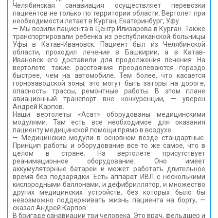
Челябинская санавиация осуществляет перевозки
пациентов не только по территории области. Вертолет при
необходимости летает в Курган, Екатеринбург, Уфу.
— Мы возили пациента в Центр Илизарова в Курган. Также
транспортировали ребенка из республиканской больницы
Уфы в Катав-Ивановск. Пациент был из Челябинской
области, проходил лечение в Башкирии, а в Катав-
Ивановск его доставили для продолжения лечения. На
вертолете такие расстояния преодолеваются гораздо
быстрее, чем на автомобиле. Тем более, что касается
горнозаводской зоны, это могут быть заторы на дороге,
опасность трассы, ремонтные работы. В этом плане
авиационный транспорт вне конкуренции, — уверен
Андрей Карпов.
Наши вертолеты «Асат» оборудованы медицинскими
модулями. Там есть все необходимое для оказания
пациенту медицинской помощи прямо в воздухе.
— Медицинские модули в основном везде стандартные.
Принцип работы и оборудование все то же самое, что в
целом в стране. На вертолете присутствует
реанимационное оборудование. Оно имеет
аккумуляторные батареи и может работать длительное
время без подзарядки. Есть аппарат ИВЛ с несколькими
кислородными баллонами, и дефибриллятор, и множество
других медицинских устройств, без которых было бы
невозможно поддерживать жизнь пациента на борту, —
сказал Андрей Карпов.
В бригаде санавиации три человека. Это врач, фельдшер и