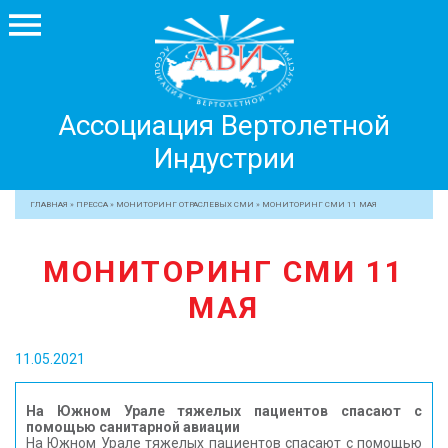
Ассоциация
Ассоциация Вертолетной
Вертолетной
Индустрии
Индустрии
+7 499 755 99 29
ГЛАВНАЯ
»
ПРЕССА
»
МОНИТОРИНГ ОТРАСЛЕВЫХ СМИ
»
МОНИТОРИНГ СМИ 11 МАЯ
АССОЦИАЦИЯ
МОНИТОРИНГ СМИ 11
ЧЛЕНЫ АВИ
МАЯ
МЕРОПРИЯТИЯ
ПРОФЕССИОНАЛАМ
11.05.2021
ЖУРНАЛ
ПРЕССА
На Южном Урале тяжелых пациентов спасают с
помощью санитарной авиации
МЕДИА
На Южном Урале тяжелых пациентов спасают с помощью