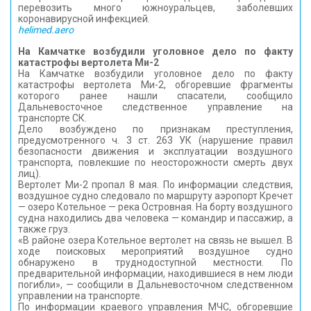
перевозить много южноуральцев, заболевших
коронавирусной инфекцией.
helimed.aero
На Камчатке возбудили уголовное дело по факту
катастрофы вертолета Ми-2
На Камчатке возбудили уголовное дело по факту
катастрофы вертолета Ми-2, обгоревшие фрагменты
которого ранее нашли спасатели, сообщило
Дальневосточное следственное управление на
транспорте СК.
Дело возбуждено по признакам преступления,
предусмотренного ч. 3 ст. 263 УК (нарушение правил
безопасности движения и эксплуатации воздушного
транспорта, повлекшие по неосторожности смерть двух
лиц).
Вертолет Ми-2 пропал 8 мая. По информации следствия,
воздушное судно следовало по маршруту аэропорт Кречет
— озеро Котельное — река Островная. На борту воздушного
судна находились два человека — командир и пассажир, а
также груз.
«В районе озера Котельное вертолет на связь не вышел. В
ходе поисковых мероприятий воздушное судно
обнаружено в труднодоступной местности. По
предварительной информации, находившиеся в нем люди
погибли», — сообщили в Дальневосточном следственном
управлении на транспорте.
По информации краевого управления МЧС, обгоревшие