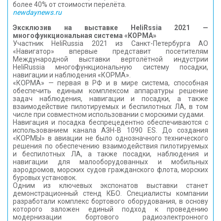
более 40% от стоимости перелёта.
newdaynews.ru
Эксклюзив на выставке HeliRssia 2021 —
многофункциональная система «КОРМА»
Участник HeliRussia 2021 из Санкт-Петербурга АО
«Навигатор» впервые представит посетителям
Международной выставки вертолётной индустрии
HeliRussia многофункциональную систему посадки,
навигации и наблюдения «КОРМА».
«КОРМА» — первая в РФ и в мире система, способная
обеспечить единым комплексом аппаратуры решение
задач наблюдения, навигации и посадки, а также
взаимодействие пилотируемых и беспилотных ЛА, в том
числе при совместном использовании с морскими судами.
Навигация и посадка беспрецедентно обеспечиваются с
использованием канала АЗН-В 1090 ES. До создания
«КОРМЫ» в авиации не было однозначного технического
решения по обеспечению взаимодействия пилотируемых
и беспилотных ЛА, а также посадки, наблюдения и
навигации для малооборудованных и мобильных
аэродромов, морских судов гражданского флота, морских
буровых установок.
Одним из ключевых экспонатов выставки станет
демонстрационный стенд КБО. Специалисты компании
разработали комплекс бортового оборудования, в основу
которого заложен единый подход к проведению
модернизации бортового радиоэлектронного