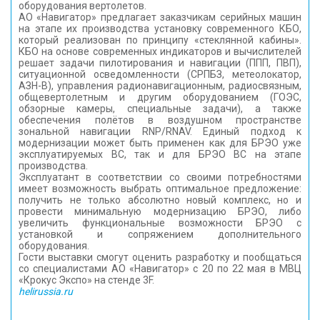
оборудования вертолетов.
АО «Навигатор» предлагает заказчикам серийных машин
на этапе их производства установку современного КБО,
который реализован по принципу «стеклянной кабины».
КБО на основе современных индикаторов и вычислителей
решает задачи пилотирования и навигации (ППП, ПВП),
ситуационной осведомленности (СРПБЗ, метеолокатор,
АЗН-В), управления радионавигационным, радиосвязным,
общевертолетным и другим оборудованием (ГОЭС,
обзорные камеры, специальные задачи), а также
обеспечения полётов в воздушном пространстве
зональной навигации RNP/RNAV. Единый подход к
модернизации может быть применен как для БРЭО уже
эксплуатируемых ВС, так и для БРЭО ВС на этапе
производства.
Эксплуатант в соответствии со своими потребностями
имеет возможность выбрать оптимальное предложение:
получить не только абсолютно новый комплекс, но и
провести минимальную модернизацию БРЭО, либо
увеличить функциональные возможности БРЭО с
установкой и сопряжением дополнительного
оборудования.
Гости выставки смогут оценить разработку и пообщаться
со специалистами АО «Навигатор» с 20 по 22 мая в МВЦ
«Крокус Экспо» на стенде 3F.
helirussia.ru