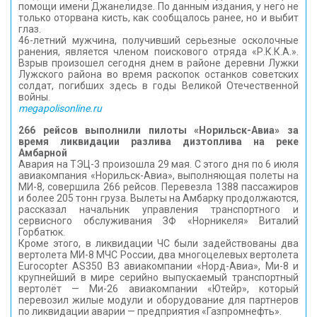
помощи имени Джанелидзе. По данным издания, у него не
только оторвана кисть, как сообщалось ранее, но и выбит
глаз.
46-летний мужчина, получивший серьезные осколочные
ранения, является членом поискового отряда «Р.К.К.А.».
Взрыв произошел сегодня днем в районе деревни Лужки
Лужского района во время раскопок останков советских
солдат, погибших здесь в годы Великой Отечественной
войны.
megapolisonline.ru
266 рейсов выполнили пилоты «Норильск-Авиа» за
время ликвидации разлива дизтоплива на реке
Амбарной
Авария на ТЭЦ-3 произошла 29 мая. С этого дня по 6 июля
авиакомпания «Норильск-Авиа», выполняющая полеты на
МИ-8, совершила 266 рейсов. Перевезла 1388 пассажиров
и более 205 тонн груза. Вылеты на Амбарку продолжаются,
рассказал начальник управления транспортного и
сервисного обслуживания ЗФ «Норникеля» Виталий
Горбатюк.
Кроме этого, в ликвидации ЧС были задействованы два
вертолета МИ-8 МЧС России, два многоцелевых вертолета
Eurocopter AS350 B3 авиакомпании «Норд-Авиа», Ми-8 и
крупнейший в мире серийно выпускаемый транспортный
вертолёт — Ми-26 авиакомпании «Ютейр», который
перевозил жилые модули и оборудование для партнеров
по ликвидации аварии — предприятия «Газпромнефть».