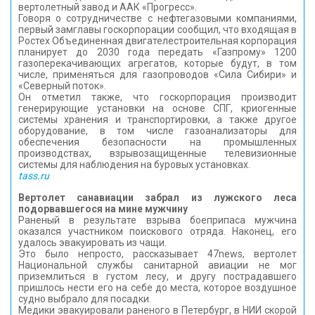
вертолетный завод и ААК «Прогресс».
Говоря о сотрудничестве с нефтегазовыми компаниями,
первый замглавы госкорпорации сообщил, что входящая в
Ростех Объединенная двигателестроительная корпорация
планирует до 2030 года передать «Газпрому» 1200
газоперекачивающих агрегатов, которые будут, в том
числе, применяться для газопроводов «Сила Сибири» и
«Северный поток».
Он отметил также, что госкорпорация производит
генерирующие установки на основе СПГ, криогенные
системы хранения и транспортировки, а также другое
оборудование, в том числе газоанализаторы для
обеспечения безопасности на промышленных
производствах, взрывозащищенные телевизионные
системы для наблюдения на буровых установках.
tass.ru
Вертолет санавиации забрал из лужского леса
подорвавшегося на мине мужчину
Раненый в результате взрыва боеприпаса мужчина
оказался участником поискового отряда. Наконец, его
удалось эвакуировать из чащи.
Это было непросто, рассказывает 47news, вертолет
Национальной службы санитарной авиации не мог
приземлиться в густом лесу, и другу пострадавшего
пришлось нести его на себе до места, которое воздушное
судно выбрало для посадки.
Медики эвакуировали раненого в Петербург, в НИИ скорой