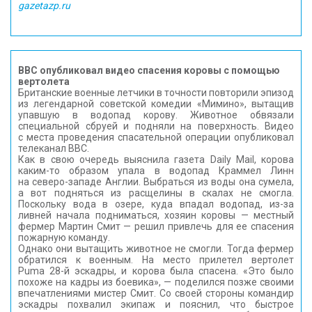
gazetazp.ru
BBC опубликовал видео спасения коровы с помощью
вертолета
Британские военные летчики в точности повторили эпизод
из легендарной советской комедии «Мимино», вытащив
упавшую в водопад корову. Животное обвязали
специальной сбруей и подняли на поверхность. Видео
с места проведения спасательной операции опубликовал
телеканал BBC.
Как в свою очередь выяснила газета Daily Mail, корова
каким-то образом упала в водопад Краммел Линн
на северо-западе Англии. Выбраться из воды она сумела,
а вот подняться из расщелины в скалах не смогла.
Поскольку вода в озере, куда впадал водопад, из-за
ливней начала подниматься, хозяин коровы — местный
фермер Мартин Смит — решил привлечь для ее спасения
пожарную команду.
Однако они вытащить животное не смогли. Тогда фермер
обратился к военным. На место прилетел вертолет
Puma 28-й эскадры, и корова была спасена. «Это было
похоже на кадры из боевика», — поделился позже своими
впечатлениями мистер Смит. Со своей стороны командир
эскадры похвалил экипаж и пояснил, что быстрое