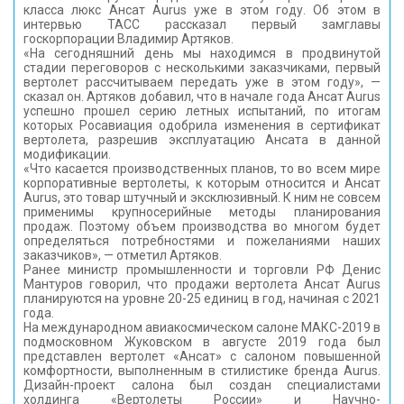
класса люкс Ансат Aurus уже в этом году. Об этом в
КОНТАКТЫ
интервью ТАСС рассказал первый замглавы
госкорпорации Владимир Артяков.
«На сегодняшний день мы находимся в продвинутой
стадии переговоров с несколькими заказчиками, первый
вертолет рассчитываем передать уже в этом году», —
сказал он. Артяков добавил, что в начале года Ансат Aurus
успешно прошел серию летных испытаний, по итогам
которых Росавиация одобрила изменения в сертификат
вертолета, разрешив эксплуатацию Ансата в данной
модификации.
«Что касается производственных планов, то во всем мире
корпоративные вертолеты, к которым относится и Ансат
Aurus, это товар штучный и эксклюзивный. К ним не совсем
применимы крупносерийные методы планирования
продаж. Поэтому объем производства во многом будет
определяться потребностями и пожеланиями наших
заказчиков», — отметил Артяков.
Ранее министр промышленности и торговли РФ Денис
Мантуров говорил, что продажи вертолета Ансат Aurus
планируются на уровне 20-25 единиц в год, начиная с 2021
года.
На международном авиакосмическом салоне МАКС-2019 в
подмосковном Жуковском в августе 2019 года был
представлен вертолет «Ансат» с салоном повышенной
комфортности, выполненным в стилистике бренда Aurus.
Дизайн-проект салона был создан специалистами
холдинга «Вертолеты России» и Научно-