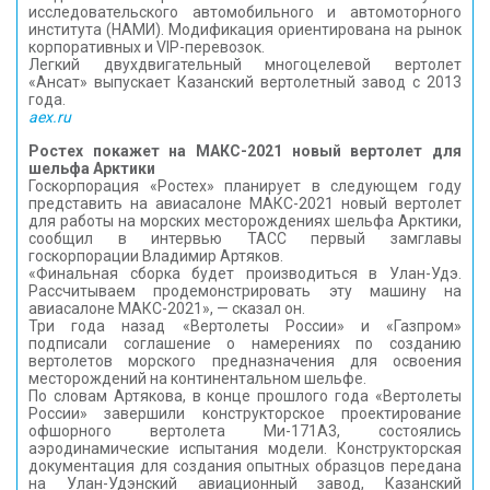
исследовательского автомобильного и автомоторного
института (НАМИ). Модификация ориентирована на рынок
корпоративных и VIP-перевозок.
Легкий двухдвигательный многоцелевой вертолет
«Ансат» выпускает Казанский вертолетный завод с 2013
года.
aex.ru
Ростех покажет на МАКС-2021 новый вертолет для
шельфа Арктики
Госкорпорация «Ростех» планирует в следующем году
представить на авиасалоне МАКС-2021 новый вертолет
для работы на морских месторождениях шельфа Арктики,
сообщил в интервью ТАСС первый замглавы
госкорпорации Владимир Артяков.
«Финальная сборка будет производиться в Улан-Удэ.
Рассчитываем продемонстрировать эту машину на
авиасалоне МАКС-2021», — сказал он.
Три года назад «Вертолеты России» и «Газпром»
подписали соглашение о намерениях по созданию
вертолетов морского предназначения для освоения
месторождений на континентальном шельфе.
По словам Артякова, в конце прошлого года «Вертолеты
России» завершили конструкторское проектирование
офшорного вертолета Ми-171А3, состоялись
аэродинамические испытания модели. Конструкторская
документация для создания опытных образцов передана
на Улан-Удэнский авиационный завод, Казанский