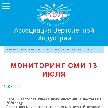
Ассоциация
Ассоциация Вертолетной
Вертолетной
Индустрии
Индустрии
+7 499 755 99 29
ГЛАВНАЯ
»
ПРЕССА
»
МОНИТОРИНГ ОТРАСЛЕВЫХ СМИ
»
МОНИТОРИНГ СМИ 13 ИЮЛЯ
АССОЦИАЦИЯ
МОНИТОРИНГ СМИ 13
ЧЛЕНЫ АВИ
ИЮЛЯ
МЕРОПРИЯТИЯ
ПРОФЕССИОНАЛАМ
15.07.2020
ЖУРНАЛ
ПРЕССА
Первый вертолет класса люкс Ансат Aurus поставят в
2020 году
МЕДИА
Ростех планирует передать заказчику первый вертолет