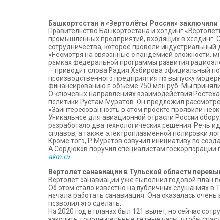
Башкортостан и «Вертолёты России» заключили 
Правительство Башкортостана и холдинг «Вертолёт
промышленных предприятий, входящих в холдинг. О
сотрудничества, которое провели индустриальный 
«Несмотря на связанные с пандемией сложности, мн
рамках федеральной программы развития радиоэле
— приводит слова Радия Хабирова официальный пор
производственного предприятия по выпуску модерн
финансированию в объёме 750 млн руб. Мы приняли
О ключевых направлениях взаимодействия Ростеха 
политики Рустам Муратов. Он предложил рассмотре
«Заинтересованность в этом проекте проявили нес
Уникальное для авиационной отрасли России обору
разработало два технологических решения. Речь и
сплавов, а также электроплазменной полировки ло
Кроме того, Р.Муратов озвучил инициативу по созд
А.Сердюков поручил специалистам госкорпорации 
akm.ru
Вертолет санавиации в Тульской области перевы
Вертолет санавиации уже выполнил годовой план по
Об этом стало известно на публичных слушаниях в
начала работать санавиация. Она оказалась очень в
позволил это сделать.
На 2020 год в планах был 121 вылет, но сейчас со
закупить дополнительные летные часы, чтобы спас