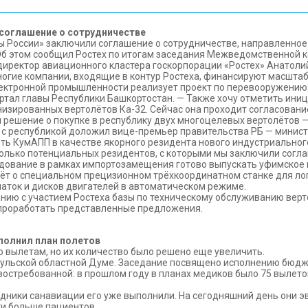
соглашение о сотрудничестве
ы России» заключили соглашение о сотрудничестве, направленное
б этом сообщил Ростех по итогам заседания Межведомственной к
директор авиационного кластера госкорпорации «Ростех» Анатоли
огие компании, входящие в контур Ростеха, финансируют масштаб
ктронной промышленности реализует проект по перевооружению и 
тал главы Республики Башкортостан. — Также хочу отметить ини
изированных вертолётов Ка-32. Сейчас она проходит согласован
 решение о покупке в республику двух многоцелевых вертолётов —
с республикой доложил вице-премьер правительства РБ — минист
ть КумАПП в качестве якорного резидента нового индустриального
колько потенциальных резидентов, с которыми мы заключили согла
дование в рамках импортозамещения готово выпускать уфимское 
дёт о специальном прецизионном трёхкоординатном станке для ло
паток и дисков двигателей в автоматическом режиме.
анию с участием Ростеха базы по техническому обслуживанию верт
проработать представленные предложения.
полнил план полетов
 вылетам, но их количество было решено еще увеличить.
 Тульской областной Думе. Заседание посвящено исполнению бюдже
остребованной: в прошлом году в планах медиков было 75 вылетов,
трудники санавиации его уже выполнили. На сегодняшний день они 
ти больше пациентов.