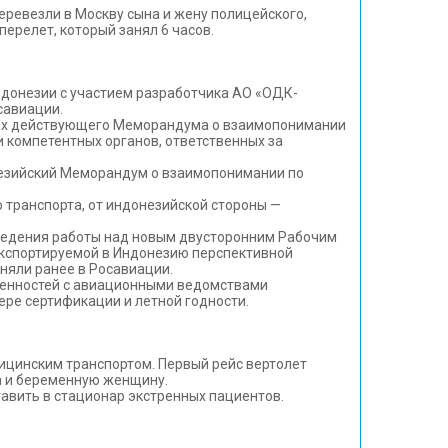
ревезли в Москву сына и жену полицейского,
перелет, который занял 6 часов.
донезии с участием разработчика АО «ОДК-
савиации.
ках действующего Меморандума о взаимопонимании
ти компетентных органов, ответственных за
незийский Меморандум о взаимопонимании по
 транспорта, от индонезийской стороны —
ведения работы над новым двусторонним Рабочим
экспортируемой в Индонезию перспективной
сняли ранее в Росавиации.
ренностей с авиационными ведомствами
ере сертификации и летной годности.
ицинским транспортом. Первый рейс вертолет
а и беременную женщину.
тавить в стационар экстренных пациентов.