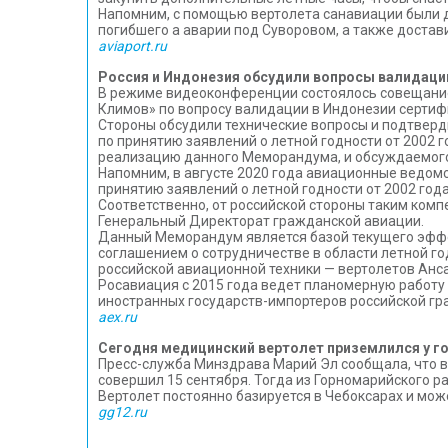
Напомним, с помощью вертолета санавиации были д
погибшего а аварии под Суворовом, а также достави
aviaport.ru
Россия и Индонезия обсудили вопросы валидаци
В режиме видеоконференции состоялось совещание
Климов» по вопросу валидации в Индонезии сертиф
Стороны обсудили технические вопросы и подтвер
по принятию заявлений о летной годности от 2002 г
реализацию данного Меморандума, и обсуждаемого 
Напомним, в августе 2020 года авиационные ведом
принятию заявлений о летной годности от 2002 года
Соответственно, от российской стороны таким ком
Генеральный Директорат гражданской авиации.
Данный Меморандум является базой текущего эфф
соглашением о сотрудничестве в области летной г
российской авиационной техники — вертолетов Ансат
Росавиация с 2015 года ведет планомерную работ
иностранных государств-импортеров российской гр
aex.ru
Сегодня медицинский вертолет приземлился у г
Пресс-служба Минздрава Марий Эл сообщала, что 
совершил 15 сентября. Тогда из Горномарийского 
Вертолет постоянно базируется в Чебоксарах и мож
gg12.ru