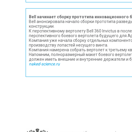
Bell начинает сборку прототипа инновационного 
Bell анонсировала начало сборки прототипа развед
конструкции.
К перспективному вертолету Bell 360 Invictus в по
перспективного боевого вертолета будущего для Ар
Компания уже начала сборку отдельных компонентов,
производству лопастей несущего винта.
Компания намерена собрать вертолет к третьему кв
Напомним, полноразмерный макет боевого вертолета B
должен иметь внешние и внутренние держатели и бу
naked-science.ru