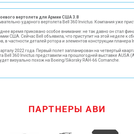
боевого вертолета для Армии США 3.8
ывательно-ударного вертолета Bell 360 Invictus. Компания уже пр
следнее время приковано особое внимание: не так давно он стал фи
мии США. Сейчас Bell объявила, что приступит на этой неделе к 
 в частности деталей ротора и элементов конструкции планера Invi
арталу 2022 года. Первый полет запланирован на четвертый кварта
ell 360 Invictus представили на прошлогодней выставке AUSA (Asso
дет визуально похож на Boeing/Sikorsky RAH-66 Comanche.
ПАРТНЕРЫ АВИ