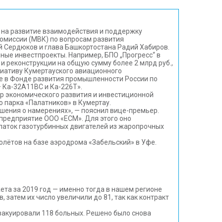
 на развитие взаимодействия и поддержку
омиссии (МВК) по вопросам развития
й Сердюков и глава Башкортостана Радий Хабиров.
ные инвестпроекты. Например, БПО „Прогресс“ в
реконструкции на общую сумму более 2 млрд руб.,
циативу Кумертауского авиационного
ие в Фонде развития промышленности России по
 Ка-32А11ВС и Ка-226Т».
р экономического развития и инвестиционной
 парка «Палатников» в Кумертау.
шения о намерениях», — пояснил вице-премьер.
предприятие ООО «ЕСМ». Для этого оно
паток газотурбинных двигателей из жаропрочных
олётов на базе аэродрома «Забельский» в Уфе.
та за 2019 год — именно тогда в нашем регионе
 затем их число увеличили до 81, так как контракт
эвакуировали 118 больных. Решено было снова