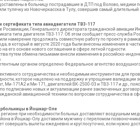
оставлены в больницу пострадавшие в ДТП под Волово, медики пе
ли тулячку из Новочеркасска в Тулу, совершив самый длительный 
и сертификата типа авиадвигателя ТВ3-117
 Росавиации, Генерального директората гражданской авиации Ин
иката типа двигателя ТВ3-117. Об этом сообщает пресс-служба Ро
дили намерение продолжать совместную работу по проекту в рам
ода, в который в августе 2020 года были внесены изменения в час
на его основе нового соглашения в сфере летной годности.
ства путем обмена письмами внесли изменения в российско-индо
.
петентным органом определено Федеральное агентство воздушного
ективного сотрудничества и необходимым инструментом для про
одности, которое нацелено на поддержку и упрощение валидации 
, Ми-171А2 и Ми-171, двигателей ВК-2500-03 и ТВ3-117 и др., поя
у по подписанию новых и актуализации ранее заключенных догово
ажданской авиационной техники по вопросам сотрудничества в сф
орбольницы в Йошкар-Оле
в регионе при необходимости больных доставляют воздушным мед
района в Йошкар-Олу доставили мужчину с переломом позвоночник
ет совершать вылеты ежедневно и круглосуточно, если нужно дос