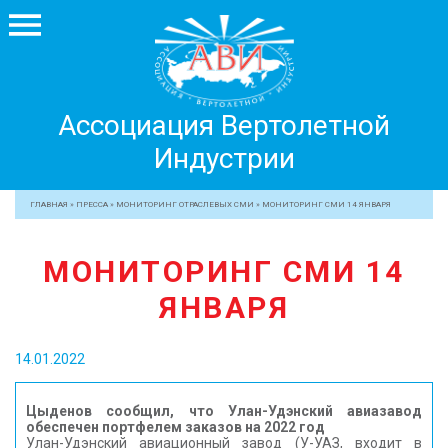
Ассоциация
Ассоциация Вертолетной
Вертолетной
Индустрии
Индустрии
+7 499 755 99 29
ГЛАВНАЯ
»
ПРЕССА
»
МОНИТОРИНГ ОТРАСЛЕВЫХ СМИ
»
МОНИТОРИНГ СМИ 14 ЯНВАРЯ
АССОЦИАЦИЯ
МОНИТОРИНГ СМИ 14
ЧЛЕНЫ АВИ
ЯНВАРЯ
МЕРОПРИЯТИЯ
ПРОФЕССИОНАЛАМ
14.01.2022
ЖУРНАЛ
ПРЕССА
Цыденов сообщил, что Улан-Удэнский авиазавод
обеспечен портфелем заказов на 2022 год
МЕДИА
Улан-Удэнский авиационный завод (У-УАЗ, входит в