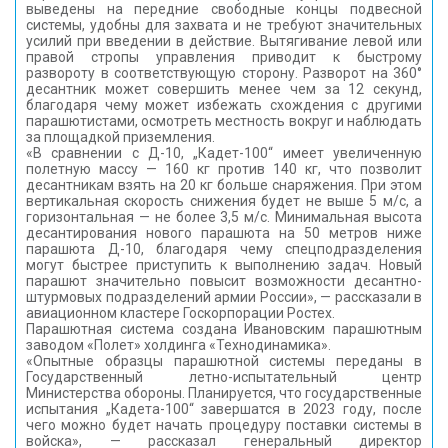
выведены на передние свободные концы подвесной
системы, удобны для захвата и не требуют значительных
усилий при введении в действие. Вытягивание левой или
правой стропы управления приводит к быстрому
развороту в соответствующую сторону. Разворот на 360°
десантник может совершить менее чем за 12 секунд,
благодаря чему может избежать схождения с другими
парашютистами, осмотреть местность вокруг и наблюдать
за площадкой приземления.
«В сравнении с Д-10, „Кадет-100“ имеет увеличенную
полетную массу — 160 кг против 140 кг, что позволит
десантникам взять на 20 кг больше снаряжения. При этом
вертикальная скорость снижения будет не выше 5 м/с, а
горизонтальная — не более 3,5 м/с. Минимальная высота
десантирования нового парашюта на 50 метров ниже
парашюта Д-10, благодаря чему спецподразделения
могут быстрее приступить к выполнению задач. Новый
парашют значительно повысит возможности десантно-
штурмовых подразделений армии России», — рассказали в
авиационном кластере Госкорпорации Ростех.
Парашютная система создана Ивановским парашютным
заводом «Полет» холдинга «Технодинамика».
«Опытные образцы парашютной системы переданы в
Государственный летно-испытательный центр
Министерства обороны. Планируется, что государственные
испытания „Кадета-100“ завершатся в 2023 году, после
чего можно будет начать процедуру поставки системы в
войска», — рассказал генеральный директор