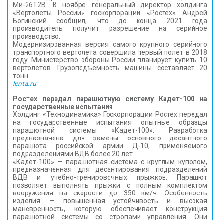
Ми-26Т2В. В ноябре генеральный директор холдинга
«Вертолеты России» госкорпорации «Ростех» Андрей
Богинский сообщил, что до конца 2021 года
производитель получит разрешение на серийное
производство.
Модернизированная версия самого крупного серийного
транспортного вертолета совершила первый полет в 2018
году. Министерство обороны России планирует купить 10
вертолетов. Грузоподъемность машины составляет 20
тонн.
lenta.ru
Ростех передал парашютную систему Кадет-100 на
государственные испытания
Холдинг «Технодинамика» Госкорпорации Ростех передал
на государственные испытания опытные образцы
парашютной системы «Кадет-100». Разработка
предназначена для замены основного десантного
парашюта российской армии Д-10, применяемого
подразделениями ВДВ более 20 лет.
«Кадет-100» — парашютная система с круглым куполом,
предназначенная для десантирования подразделений
ВДВ и учебно-тренировочных прыжков. Парашют
позволяет выполнять прыжки с полным комплектом
вооружения на скорости до 350 км/ч. Особенность
изделия — повышенная устойчивость и высокая
маневренность, которую обеспечивает конструкция
парашютной системы со стропами управления. Они