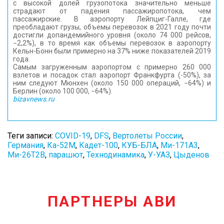
с высокой долей грузопотока значительно меньше
страдают от падения пассажиропотока, чем
пассажирские. В аэропорту Лейпциг-Галле, где
преобладают грузы, объемы перевозок в 2021 году почти
достигли допандемийного уровня (около 74 000 рейсов,
−2,2%), в то время как объемы перевозок в аэропорту
Кельн-Бонн были примерно на 37% ниже показателей 2019
года.
Самым загруженным аэропортом с примерно 260 000
взлетов и посадок стал аэропорт Франкфурта (-50%), за
ним следуют Мюнхен (около 150 000 операций, −64%) и
Берлин (около 100 000, −64%).
bizavnews.ru
Теги записи:
COVID-19
,
DFS
,
Вертолеты России
,
Германия
,
Ка-52М
,
Кадет-100
,
КУБ-БЛА
,
Ми-171А3
,
Ми-26Т2В
,
парашют
,
Технодинамика
,
У-УАЗ
,
Цыденов
ПАРТНЕРЫ АВИ