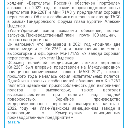
холдинг «Вертолеты России») обеспечен портфелем
КОНТАКТЫ
заказов на 2022 год, в связи с производством новых
вертолетов Ка-226Т и Ми-171А3 у предприятия хорошие
перспективы. Об этом сообщил в интервью на стенде ТАСС
в рамках Гайдаровского форума глава Бурятии Алексей
Цыденов.
«Улан-Удэнский завод заказами обеспечен, полная
загрузка. Производственный план — почти 100 машин», —
сказал глава региона.
Он напомнил, что авиазавод в 2021 год «поднял» две
новые модели — Ка-226Т для выполнения полетов в
высокогорье и офшорный Ми-171А3. «У завода хорошая
перспектива», — отметил Цыденов.
Образец новейшей модификации легкого вертолета
Ка-226Т был впервые представлен на Международном
авиационно-космическом салона МАКС-2021, осенью
прошлого года началась серия испытательных полетов.
Одной из ключевых особенностей обновленного Ка-226Т
является идеальная приспособленность для выполнения
полетов в высокогорье, также вертолет
высокоэффективен при полетах над водной
поверхностью. Серийное производство
модернизированного вертолета планируется начать в
2022 году на Улан-Удэнском авиационном заводе в
кооперации с Кумертауским авиационным
производственным предприятием.
tass.ru