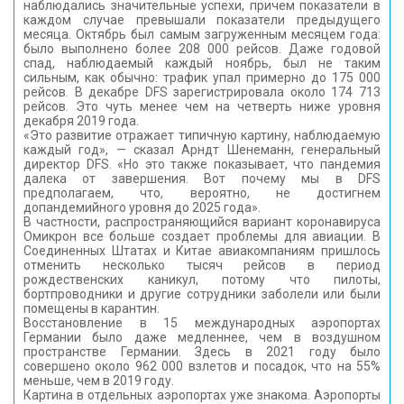
наблюдались значительные успехи, причем показатели в
каждом случае превышали показатели предыдущего
месяца. Октябрь был самым загруженным месяцем года:
было выполнено более 208 000 рейсов. Даже годовой
спад, наблюдаемый каждый ноябрь, был не таким
сильным, как обычно: трафик упал примерно до 175 000
рейсов. В декабре DFS зарегистрировала около 174 713
рейсов. Это чуть менее чем на четверть ниже уровня
декабря 2019 года.
«Это развитие отражает типичную картину, наблюдаемую
каждый год», — сказал Арндт Шенеманн, генеральный
директор DFS. «Но это также показывает, что пандемия
далека от завершения. Вот почему мы в DFS
предполагаем, что, вероятно, не достигнем
допандемийного уровня до 2025 года».
В частности, распространяющийся вариант коронавируса
Омикрон все больше создает проблемы для авиации. В
Соединенных Штатах и ​​Китае авиакомпаниям пришлось
отменить несколько тысяч рейсов в период
рождественских каникул, потому что пилоты,
бортпроводники и другие сотрудники заболели или были
помещены в карантин.
Восстановление в 15 международных аэропортах
Германии было даже медленнее, чем в воздушном
пространстве Германии. Здесь в 2021 году было
совершено около 962 000 взлетов и посадок, что на 55%
меньше, чем в 2019 году.
Картина в отдельных аэропортах уже знакома. Аэропорты