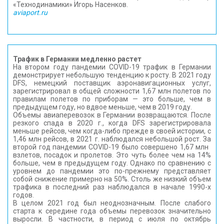
«Технодинамики» Игорь Насенков.
aviaport.ru
Трафик в Германии медленно растет
На втором году пандемии COVID-19 трафик в Германии
демонстрирует небольшую тенденцию к росту. В 2021 году
DFS, немецкий поставщик аэронавигационных услуг,
зарегистрировал в общей сложности 1,67 млн полетов по
правилам полетов по приборам — это больше, чем в
предыдущем году, но вдвое меньше, чем в 2019 году.
Объемы авиаперевозок в Германии возвращаются. После
резкого спада в 2020 г., когда DFS зарегистрировала
меньше рейсов, чем когда-либо прежде в своей истории, с
1,46 млн рейсов, в 2021 г. наблюдался небольшой рост. За
второй год пандемии COVID-19 было совершено 1,67 млн ​​
взлетов, посадок и пролетов. Это чуть более чем на 14%
больше, чем в предыдущем году. Однако по сравнению с
уровнем до пандемии это по-прежнему представляет
собой снижение примерно на 50%. Столь же низкий объем
трафика в последний раз наблюдался в начале 1990-х
годов.
В целом 2021 год был неоднозначным. После слабого
старта к середине года объемы перевозок значительно
выросли. В частности, в период с июля по октябрь