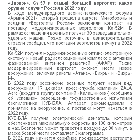
«Циркон», Су-57 и самый большой вертолет: какое
оружие получит Россия в 2022 году
В ходе международного военно-технического форума
«Армия-2021», который прошел в августе, Минобороны и
холдинг «Вертолеты России» заключили контракт на
поставку модернизированных вертолетов Ка-52М. В
рамках соглашения военные получат 30 разведывательно-
ударных машин. Позже источник в авиастроительной
отрасли сообщил, что поставки вертолетов начнут в 2022
году.
Ка-52М получил модернизированную оптико-электронную
систему и новый радиолокационный комплекс с активной
фазированной антенной решеткой (АФАР). Также
модернизированный вертолет сможет нести новое
вооружение, включая ракеты «Атака», «Вихрь» и «Вихрь-
М».
В 2022 году российские военные получат новый вид
вооружения. 17 декабря пресс-служба компании ZALA
Aero (входит в группу компаний «Калашников») сообщила
об успешном завершении государственных испытаний
беспилотника КУБ-БЛА. Аппарат рекомендовали к
принятию на вооружение, а поставки могут начаться в
2022 году.
КУБ-БЛА получил электрический двигатель, который
обеспечивает максимальную скорость до 130 километров
в час. Боеприпас может провести в воздухе до 30 минут, а
масса боевой части составляет 3 килограмма.
В 2022 году начнется серийное производство вертолета