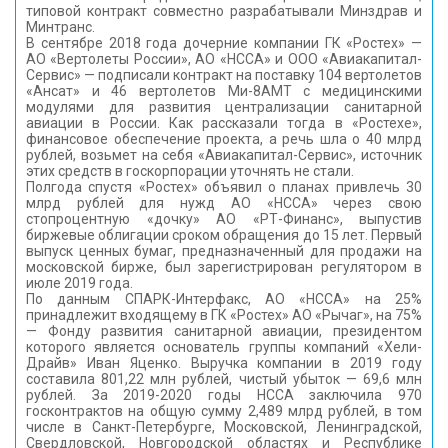
типовой контракт совместно разрабатывали Минздрав и
Минтранс.
В сентябре 2018 года дочерние компании ГК «Ростех» —
АО «Вертолеты России», АО «НССА» и ООО «Авиакапитал-
Сервис» — подписали контракт на поставку 104 вертолетов
«Ансат» и 46 вертолетов Ми-8АМТ с медицинскими
модулями для развития централизации санитарной
авиации в России. Как рассказали тогда в «Ростехе»,
финансовое обеспечение проекта, а речь шла о 40 млрд
рублей, возьмет на себя «Авиакапитал-Сервис», источник
этих средств в госкорпорации уточнять не стали.
Полгода спустя «Ростех» объявил о планах привлечь 30
млрд рублей для нужд АО «НССА» через свою
стопроцентную «дочку» АО «РТ-Финанс», выпустив
биржевые облигации сроком обращения до 15 лет. Первый
выпуск ценных бумаг, предназначенный для продажи на
московской бирже, был зарегистрирован регулятором в
июле 2019 года.
По данным СПАРК-Интерфакс, АО «НССА» на 25%
принадлежит входящему в ГК «Ростех» АО «Рычаг», на 75%
— Фонду развития санитарной авиации, президентом
которого является основатель группы компаний «Хели-
Драйв» Иван Яценко. Выручка компании в 2019 году
составила 801,22 млн рублей, чистый убыток — 69,6 млн
рублей. За 2019-2020 годы НССА заключила 970
госконтрактов на общую сумму 2,489 млрд рублей, в том
числе в Санкт-Петербурге, Московской, Ленинградской,
Свердловской, Новгородской областях и Республике