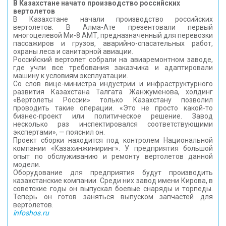
В Казахстане начато производство российских
вертолетов
В Казахстане начали производство российских
вертолетов. В Алма-Ате презентовали первый
многоцелевой Ми-8 АМТ, предназначенный для перевозки
пассажиров и грузов, аварийно-спасательных работ,
охраны леса и санитарной авиации.
Российский вертолет собрали на авиаремонтном заводе,
где учли все требования заказчика и адаптировали
машину к условиям эксплуатации.
Со слов вице-министра индустрии и инфраструктурного
развития Казахстана Талгата Жанжуменова, холдинг
«Вертолеты России» только Казахстану позволил
проводить такие операции. «Это не просто какой-то
бизнес-проект или политическое решение. Завод
несколько раз инспектировался соответствующими
экспертами», — пояснил он.
Проект сборки находится под контролем Национальной
компании «Казахинжиниринг». У предприятия большой
опыт по обслуживанию и ремонту вертолетов данной
модели.
Оборудование для предприятия будут производить
казахстанские компании. Среди них завод имени Кирова, в
советские годы он выпускал боевые снаряды и торпеды.
Теперь он готов заняться выпуском запчастей для
вертолетов.
infoshos.ru