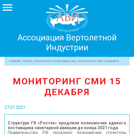
Ассоциация
Ассоциация Вертолетной
Вертолетной
Индустрии
Индустрии
+7 499 755 99 29
ГЛАВНАЯ
»
ПРЕССА
»
МОНИТОРИНГ ОТРАСЛЕВЫХ СМИ
»
МОНИТОРИНГ СМИ 15 ДЕКАБРЯ
АССОЦИАЦИЯ
МОНИТОРИНГ СМИ 15
ЧЛЕНЫ АВИ
ДЕКАБРЯ
МЕРОПРИЯТИЯ
ПРОФЕССИОНАЛАМ
27.01.2021
ЖУРНАЛ
ПРЕССА
Структуре ГК «Ростех» продлили полномочия единого
поставщика санитарной авиации до конца 2021 года
МЕДИА
Правительство РФ продлило полномочия структуры