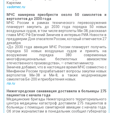
Карелии.
vademec.ru
МЧС намерена приобрести около 50 самолетов и
вертолетов до 2030 года
МЧС России в рамках технического перевооружения
планирует закупить до 2030 года порядка 50 новых
воздушных судов, в том числе вертолеты Ми-38, рассказал
глава МЧС РФ Евгений Зиничев в интервью РИА Новости в
преддверии Дня спасателя России, который отмечается 27
декабря.
«До 2030 года авиация МЧС России планирует получить
порядка 50 новых воздушных судов и принять на
вооружение порядка 380 современных
многофункциональных беспилотных авиасистем
отечественного производства», — отметил министр.
Зиничев добавил, что в настоящее время МЧС совместно с
Минфином России прорабатывает вопросы закупки новых
вертолетов Ми-38 и Ми-8, а также модернизации
самолетов Бе-200 и приобретения новых.
ria.ru
Нижегородская санавиация доставила в больницы 275
пациентов с начала года
Медицинские бригады Нижегородского территориального
центра медицины катастроф доставили 275 пациентов в
больницы с помощью санитарной авиации с начала года.
Об этом журналистам в понедельник сообщил губернатор