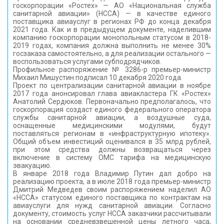
госкорпорации «Ростех» — АО «Национальная служба
КОНТАКТЫ
санитарной авиации» (НССА) — в качестве единого
поставщика авиауслуг в регионах РФ до конца декабря
2021 года. Как и в предыдущем документе, наделившим
компанию госкорпорации монопольным статусом в 2018-
2019 годах, компания должна выполнить не менее 30%
госзаказа самостоятельно, а для реализации остального —
воспользоваться услугами субподрядчиков.
Профильное распоряжение № 3286-р премьер-министр
Михаил Мишустин подписал 10 декабря 2020 года.
Проект по централизации санитарной авиации в ноябре
2017 года анонсировал глава авиакластера ГК «Ростех»
Анатолий Сердюков. Первоначально предполагалось, что
госкорпорация создаст единого федерального оператора
службы санитарной авиации, а воздушные суда,
оснащенные медицинскими модулями, будут
поставляться регионам в «инфраструктурную ипотеку».
Общий объем инвестиций оценивался в 35 млрд рублей,
при этом средства должны возвращаться через
включение в систему ОМС тарифа на медицинскую
эвакуацию.
В январе 2018 года Владимир Путин дал добро на
реализацию проекта, а в июле 2018 года премьер-министр
Дмитрий Медведев своим распоряжением наделил АО
«НССА» статусом единого поставщика по контрактам на
авиауслуги для нужд санитарной авиации. Согласно
документу, стоимость услуг НССА заказчики рассчитывали
на основании средневзвешенной цены летного часа,