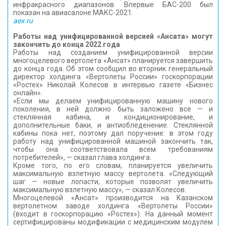
инфракрасного диапазонов. Впервые БАС-200 был
показан на авиасалоне МАКС-2021.
aex.ru
Работы над унифицированной версией «Ансата» могут
закончить до конца 2022 года
Работы над созданием унифицированной версии
многоцелевого вертолета «Ансат» планируется завершить
до конца года. Об этом сообщил во вторник генеральный
директор холдинга «Вертолеты России» госкорпорации
«Ростех» Николай Колесов в интервью газете «Бизнес
онлайн».
«Если мы делаем унифицированную машину нового
поколения, в ней должно быть заложено все — и
стеклянная кабина, и кондиционирование, и
дополнительные баки, и антиобледенение. Стеклянной
кабины пока нет, поэтому дал поручение: в этом году
работу над унифицированной машиной закончить так,
чтобы она соответствовала всем требованиям
потребителей», — сказал глава холдинга.
Кроме того, по его словам, планируется увеличить
максимальную взлетную массу вертолета. «Следующий
шаг — новые лопасти, которые позволят увеличить
максимальную взлетную массу», — сказал Колесов.
Многоцелевой «Ансат» производится на Казанском
вертолетном заводе холдинга «Вертолеты России»
(входит в госкорпорацию «Ростех»). На данный момент
сертифицированы модификации с медицинским модулем