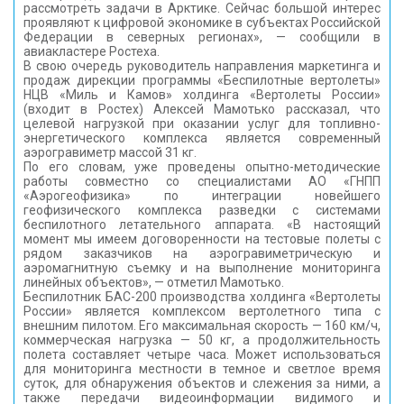
рассмотреть задачи в Арктике. Сейчас большой интерес
проявляют к цифровой экономике в субъектах Российской
Федерации в северных регионах», — сообщили в
авиакластере Ростеха.
В свою очередь руководитель направления маркетинга и
продаж дирекции программы «Беспилотные вертолеты»
НЦВ «Миль и Камов» холдинга «Вертолеты России»
(входит в Ростех) Алексей Мамотько рассказал, что
целевой нагрузкой при оказании услуг для топливно-
энергетического комплекса является современный
аэрогравиметр массой 31 кг.
По его словам, уже проведены опытно-методические
работы совместно со специалистами АО «ГНПП
«Аэрогеофизика» по интеграции новейшего
геофизического комплекса разведки с системами
беспилотного летательного аппарата. «В настоящий
момент мы имеем договоренности на тестовые полеты с
рядом заказчиков на аэрогравиметрическую и
аэромагнитную съемку и на выполнение мониторинга
линейных объектов», — отметил Мамотько.
Беспилотник БАС-200 производства холдинга «Вертолеты
России» является комплексом вертолетного типа с
внешним пилотом. Его максимальная скорость — 160 км/ч,
коммерческая нагрузка — 50 кг, а продолжительность
полета составляет четыре часа. Может использоваться
для мониторинга местности в темное и светлое время
суток, для обнаружения объектов и слежения за ними, а
также передачи видеоинформации видимого и