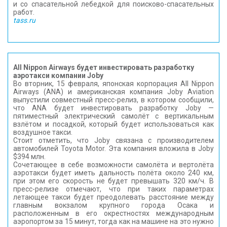
и со спасательной лебедкой для поисково-спасательных
работ.
tass.ru
All Nippon Airways будет инвестировать разработку
аэротакси компании Joby
Во вторник, 15 февраля, японская корпорация All Nippon
Airways (ANA) и американская компания Joby Aviation
выпустили совместный пресс-релиз, в котором сообщили,
что ANA будет инвестировать разработку Joby —
пятиместный электрический самолёт с вертикальным
взлётом и посадкой, который будет использоваться как
воздушное такси.
Стоит отметить, что Joby связана с производителем
автомобилей Toyota Motor. Эта компания вложила в Joby
$394 млн.
Сочетающее в себе возможности самолёта и вертолёта
аэротакси будет иметь дальность полёта около 240 км,
при этом его скорость не будет превышать 320 км/ч. В
пресс-релизе отмечают, что при таких параметрах
летающее такси будет преодолевать расстояние между
главным вокзалом крупного города Осака и
расположенным в его окрестностях международным
аэропортом за 15 минут, тогда как на машине на это нужно