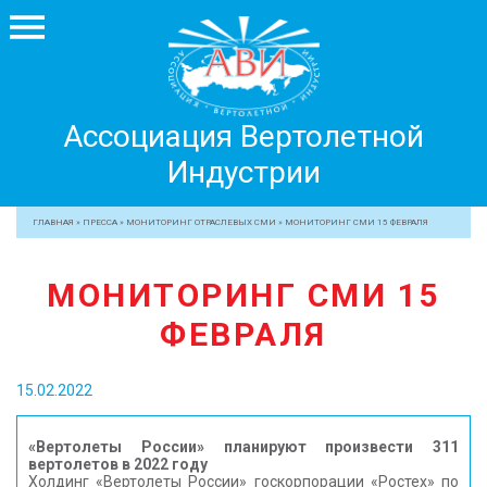
Ассоциация
Ассоциация Вертолетной
Вертолетной
Индустрии
Индустрии
+7 499 755 99 29
ГЛАВНАЯ
»
ПРЕССА
»
МОНИТОРИНГ ОТРАСЛЕВЫХ СМИ
»
МОНИТОРИНГ СМИ 15 ФЕВРАЛЯ
АССОЦИАЦИЯ
МОНИТОРИНГ СМИ 15
ЧЛЕНЫ АВИ
ФЕВРАЛЯ
МЕРОПРИЯТИЯ
ПРОФЕССИОНАЛАМ
15.02.2022
ЖУРНАЛ
ПРЕССА
«Вертолеты России» планируют произвести 311
вертолетов в 2022 году
МЕДИА
Холдинг «Вертолеты России» госкорпорации «Ростех» по