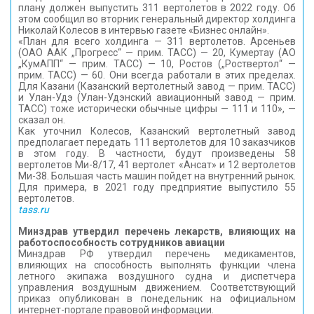
плану должен выпустить 311 вертолетов в 2022 году. Об
КОНТАКТЫ
этом сообщил во вторник генеральный директор холдинга
Николай Колесов в интервью газете «Бизнес онлайн».
«План для всего холдинга — 311 вертолетов. Арсеньев
(ОАО ААК „Прогресс“ — прим. ТАСС) — 20, Кумертау (АО
„КумАПП“ — прим. ТАСС) — 10, Ростов („Роствертол“ —
прим. ТАСС) — 60. Они всегда работали в этих пределах.
Для Казани (Казанский вертолетный завод — прим. ТАСС)
и Улан-Удэ (Улан-Удэнский авиационный завод — прим.
ТАСС) тоже исторически обычные цифры — 111 и 110», —
сказал он.
Как уточнил Колесов, Казанский вертолетный завод
предполагает передать 111 вертолетов для 10 заказчиков
в этом году. В частности, будут произведены 58
вертолетов Ми-8/17, 41 вертолет «Ансат» и 12 вертолетов
Ми-38. Большая часть машин пойдет на внутренний рынок.
Для примера, в 2021 году предприятие выпустило 55
вертолетов.
tass.ru
Минздрав утвердил перечень лекарств, влияющих на
работоспособность сотрудников авиации
Минздрав РФ утвердил перечень медикаментов,
влияющих на способность выполнять функции члена
летного экипажа воздушного судна и диспетчера
управления воздушным движением. Соответствующий
приказ опубликован в понедельник на официальном
интернет-портале правовой информации.