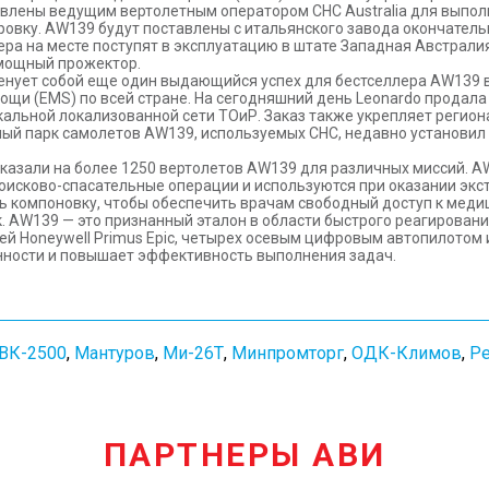
авлены ведущим вертолетным оператором CHC Australia для выпол
вку. AW139 будут поставлены с итальянского завода окончательно
ера на месте поступят в эксплуатацию в штате Западная Австрал
мощный прожектор.
менует собой еще один выдающийся успех для бестселлера AW139 
и (EMS) по всей стране. На сегодняшний день Leonardo продала 
альной локализованной сети ТОиР. Заказ также укрепляет региона
ьный парк самолетов AW139, используемых CHC, недавно установ
заказали на более 1250 вертолетов AW139 для различных миссий.
исково-спасательные операции и используются при оказании экс
ь компоновку, чтобы обеспечить врачам свободный доступ к меди
к. AW139 — это признанный эталон в области быстрого реагирован
й Honeywell Primus Epic, четырех осевым цифровым автопилотом
ности и повышает эффективность выполнения задач.
ВК-2500
,
Мантуров
,
Ми-26Т
,
Минпромторг
,
ОДК-Климов
,
Р
ПАРТНЕРЫ АВИ