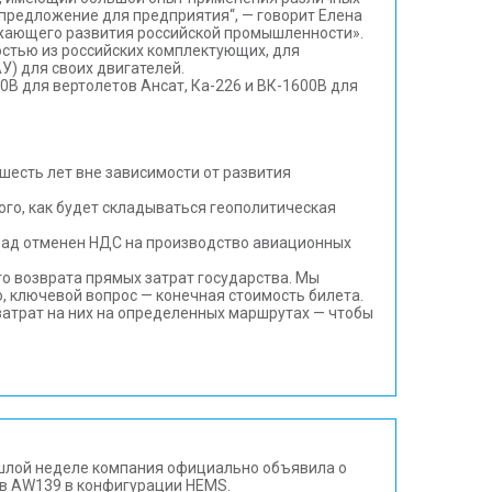
предложение для предприятия“, — говорит Елена
ежающего развития российской промышленности».
стью из российских комплектующих, для
) для своих двигателей.
В для вертолетов Ансат, Ка-226 и ВК-1600В для
шесть лет вне зависимости от развития
ого, как будет складываться геополитическая
азад отменен НДС на производство авиационных
о возврата прямых затрат государства. Мы
о, ключевой вопрос — конечная стоимость билета.
затрат на них на определенных маршрутах — чтобы
ошлой неделе компания официально объявила о
ов AW139 в конфигурации HEMS.