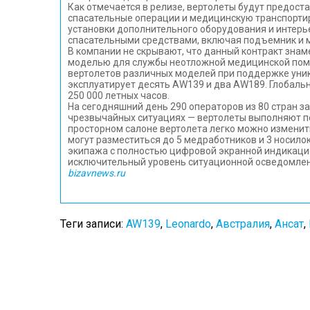
Как отмечается в релизе, вертолеты будут предост
спасательные операции и медицинскую транспортиро
установки дополнительного оборудования и интерь
спасательными средствами, включая подъемник и 
В компании не скрывают, что данный контракт зна
моделью для службы неотложной медицинской помощ
вертолетов различных моделей при поддержке уник
эксплуатирует десять AW139 и два AW189. Глобал
250 000 летных часов.
На сегодняшний день 290 операторов из 80 стран 
чрезвычайных ситуациях — вертолеты выполняют по
просторном салоне вертолета легко можно изменит
могут разместиться до 5 медработников и 3 носило
экипажа с полностью цифровой экранной индикацие
исключительный уровень ситуационной осведомлен
bizavnews.ru
Теги записи:
AW139
,
Leonardo
,
Австралия
,
Ансат
,