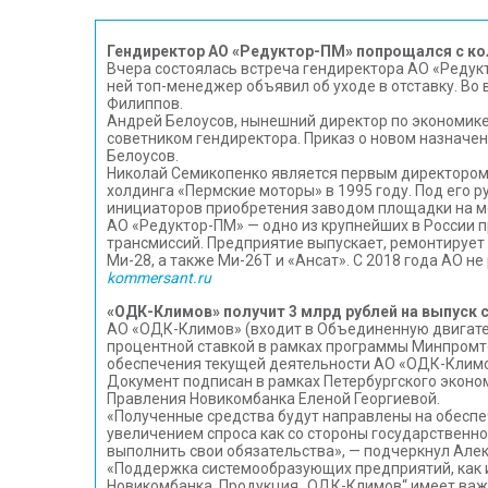
Гендиректор АО «Редуктор-ПМ» попрощался с к
Вчера состоялась встреча гендиректора АО «Редук
ней топ-менеджер объявил об уходе в отставку. В
Филиппов.
Андрей Белоусов, нынешний директор по экономике
советником гендиректора. Приказ о новом назначен
Белоусов.
Николай Семикопенко является первым директором 
холдинга «Пермские моторы» в 1995 году. Под его 
инициаторов приобретения заводом площадки на ме
АО «Редуктор-ПМ» — одно из крупнейших в России
трансмиссий. Предприятие выпускает, ремонтирует
Ми-28, а также Ми-26Т и «Ансат». С 2018 года АО н
kommersant.ru
«ОДК-Климов» получит 3 млрд рублей на выпуск 
АО «ОДК-Климов» (входит в Объединенную двигател
процентной ставкой в рамках программы Минпромт
обеспечения текущей деятельности АО «ОДК-Климов
Документ подписан в рамках Петербургского эко
Правления Новикомбанка Еленой Георгиевой.
«Полученные средства будут направлены на обеспе
увеличением спроса как со стороны государственно
выполнить свои обязательства», — подчеркнул Але
«Поддержка системообразующих предприятий, как и
Новикомбанка. Продукция „ОДК-Климов“ имеет важ