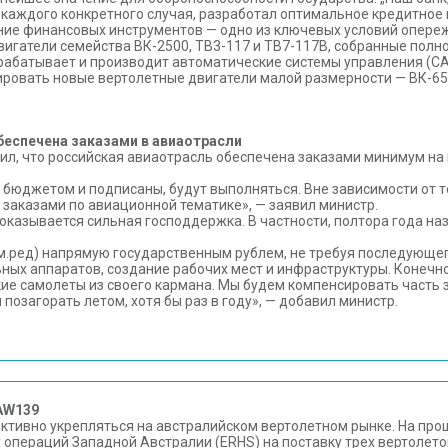
каждого конкретного случая, разработал оптимальное кредитное 
ение финансовых инструментов — одно из ключевых условий опер
гатели семейства ВК-2500, ТВ3-117 и ТВ7-117В, собранные полно
рабатывает и производит автоматические системы управления (САУ
ровать новые вертолетные двигатели малой размерности — ВК-650
беспечена заказами в авиаотрасли
л, что российская авиаотрасль обеспечена заказами минимум на 
 бюджетом и подписаны, будут выполняться. Вне зависимости от т
 заказами по авиационной тематике», — заявил министр.
 оказывается сильная господдержка. В частности, полтора года н
.ред) напрямую государственным рублем, не требуя последующег
ьных аппаратов, создание рабочих мест и инфраструктуры. Конечн
кие самолеты из своего кармана. Мы будем компенсировать часть 
позагорать летом, хотя бы раз в году», — добавил министр.
 AW139
ктивно укрепляться на австралийском вертолетном рынке. На пр
 операций Западной Австралии (ERHS) на поставку трех вертолет