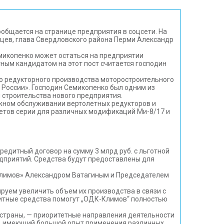
общается на странице предприятия в соцсети. На
мцев, глава Свердловского района Перми Александр
микопенко может остаться на предприятии
ным кандидатом на этот пост считается господин
о редукторного производства моторостроительного
ы России». Господин Семикопенко был одним из
 строительства нового предприятия.
жном обслуживании вертолетных редукторов и
летов серии для различных модификаций Ми-8/17 и
дитный договор на сумму 3 млрд руб. с льготной
дприятий. Средства будут предоставлены для
Климов» Александром Ватагиным и Председателем
руем увеличить объем их производства в связи с
едитные средства помогут „ОДК-Климов“ полностью
 страны, — приоритетные направления деятельности
к, имеющий большой опыт применения различных