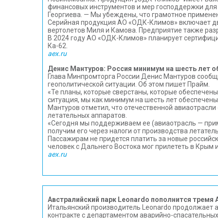
финансовых инструментов и мер господдержки для 
Георгиева. — Мы убеждены, что грамотное примен
Серийная продукция АО «ОДК-Климов» включает дви
вертолетов Миля и Камова. Предприятие также раз
В 2024 году АО «ОДК-Климов» планирует сертифици
Ка-62.
aex.ru
Денис Мантуров: Россия минимум на шесть лет о
Глава Минпромторга России Денис Мантуров сообщи
геополитической ситуации. Об этом пишет Прайм.
«Те планы, которые сверстаны, которые обеспечены
ситуация, мы как минимум на шесть лет обеспечены
Мантуров отметил, что отечественной авиаотрасли
летательных аппаратов.
«Сегодня мы поддерживаем ее (авиаотрасль — прим
получим его через налоги от производства летател
Пассажирам не придется платить за новые российс
человек с Дальнего Востока мог прилететь в Крым и 
aex.ru
Австралийский парк Leonardo пополнится тремя
Итальянский производитель Leonardo продолжает а
контракте с департаментом аварийно-спасательных