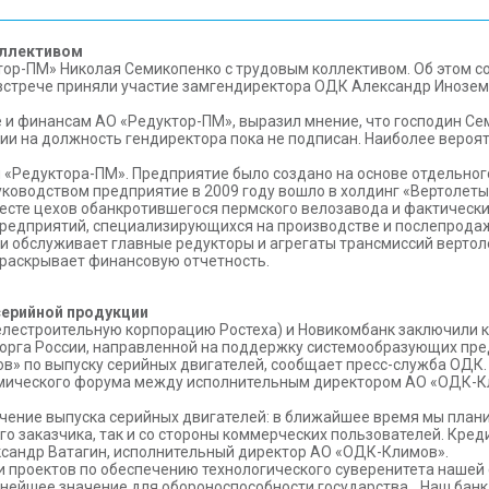
оллективом
тор-ПМ» Николая Семикопенко с трудовым коллективом. Об этом со
о встрече приняли участие замгендиректора ОДК Александр Инозе
 и финансам АО «Редуктор-ПМ», выразил мнение, что господин Се
ии на должность гендиректора пока не подписан. Наиболее вероят
«Редуктора-ПМ». Предприятие было создано на основе отдельног
руководством предприятие в 2009 году вошло в холдинг «Вертолет
сте цехов обанкротившегося пермского велозавода и фактически
 предприятий, специализирующихся на производстве и послепрода
 и обслуживает главные редукторы и агрегаты трансмиссий верто
е раскрывает финансовую отчетность.
серийной продукции
естроительную корпорацию Ростеха) и Новикомбанк заключили кре
орга России, направленной на поддержку системообразующих пре
» по выпуску серийных двигателей, сообщает пресс-служба ОДК.
номического форума между исполнительным директором АО «ОДК-
чение выпуска серийных двигателей: в ближайшее время мы плани
го заказчика, так и со стороны коммерческих пользователей. Кр
ксандр Ватагин, исполнительный директор АО «ОДК-Климов».
 проектов по обеспечению технологического суверенитета нашей
нейшее значение для обороноспособности государства. „Наш бан