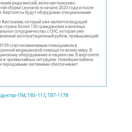
нения ряда миссий, включая поисково-
й сборки Leonardo в начале 2023 года и после
ия. Вертолеты будут оборудован специальными
в Австралии, который уже является ведущей
в стране более 130 гражданских и военных
льное сотрудничество с CHC, которая уже
ил важный эксплуатационный рубеж, превышающий
 AW139 стал незаменимым помощником в
тренной медицинской помощи по всему миру. В
цинскому оборудованию и пациентам. В вертолете
ия в чрезвычайных ситуациях. Новейшая кабина
 и передовыми системами обеспечивает
едуктор-ПМ
,
ТВ3-117
,
ТВ7-117В