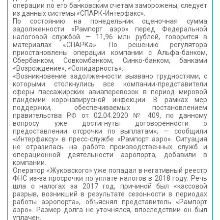
операции по его банковским счетам заморожены, следует
КОНТАКТЫ
из данных системы «СПАРК-Интерфакс».
По состоянию на понедельник оценочная сумма
задолженности «Рампорт аэро» перед Федеральной
налоговой службой — 11,96 млн рублей, говорится в
материалах «СПАРКа». По решению регулятора
приостановлены операции компании с Альфа-банком,
Сбербанком, Совкомбанком, Синко-банком, банками
«Возрождение», «Солидарность».
«Возникновение задолженности вызвано трудностями, с
которыми столкнулись все компании-представители
сферы пассажирских авиаперевозок в период мировой
пандемии коронавирусной инфекции. В рамках мер
поддержки, обеспечиваемых постановлением
правительства РФ от 02.04.2020 № 409, по данному
вопросу уже достигнуты договоренности о
предоставлении отсрочки по выплатам», — сообщили
«Интерфаксу» в пресс-службе «Рампорт аэро». Ситуация
не отразилась на работе производственных служб и
операционной деятельности аэропорта, добавили в
компании.
Оператор «Жуковского» уже попадал в негативный реестр
ФНС из-за просрочки по уплате налогов в 2018 году. Речь
шла о налогах за 2017 год, причиной был «кассовой
разрыв, возникший в результате сезонности в периодах
работы аэропорта», объяснял представитель «Рампорт
аэро». Размер долга не уточнялся, впоследствии он был
уплачен.