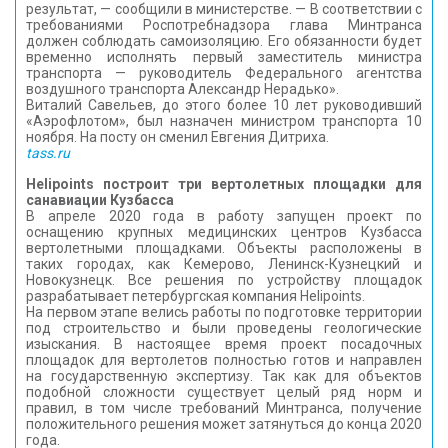
результат, — сообщили в министерстве. — В соответствии с
требованиями Роспотребнадзора глава Минтранса
должен соблюдать самоизоляцию. Его обязанности будет
временно исполнять первый заместитель министра
транспорта — руководитель Федерального агентства
воздушного транспорта Александр Нерадько».
Виталий Савельев, до этого более 10 лет руководивший
«Аэрофлотом», был назначен министром транспорта 10
ноября. На посту он сменил Евгения Дитриха.
tass.ru
Helipoints построит три вертолетных площадки для
санавиации Кузбасса
В апреле 2020 года в работу запущен проект по
оснащению крупных медицинских центров Кузбасса
вертолетными площадками. Объекты расположены в
таких городах, как Кемерово, Ленинск-Кузнецкий и
Новокузнецк. Все решения по устройству площадок
разрабатывает петербургская компания Helipoints.
На первом этапе велись работы по подготовке территории
под строительство и были проведены геологические
изыскания. В настоящее время проект посадочных
площадок для вертолетов полностью готов и направлен
на государственную экспертизу. Так как для объектов
подобной сложности существует целый ряд норм и
правил, в том числе требований Минтранса, получение
положительного решения может затянуться до конца 2020
года.