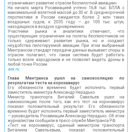
ограничивает развитие отрасли беспилотной авиации».
На начало марта Росавиацией учтено 16,8 тыс. БПЛА с
максимальной взлетной массой до 30 кг. В среднесрочной
перспективе в России ожидается более 2 млн таких
воздушных судов, к 2035 году — до 100 тыс. штук,
находящихся в воздухе одновременно.
Участники рынка и аналитики отмечают, что
существующие ограничения на полеты беспилотников не
только сдерживают развитие рынка, но и создают
неудобства пилотируемой авиации. При этом выбранный
Минтрансом стандарт передачи данных вызывает споры: в
отрасли полагают, что такая система будет работать
только возле аэродромов и не позволит видеть дроны в
любой точке России.
aex.ru
Глава Минтранса ушел на самоизоляцию по
результатам теста на коронавирус
Его обязанности временно будет исполнять первый
заместитель министра Александр Нерадько.
Министр транспорта Виталий Савельев ушел на
самоизоляцию после того, как его тест на коронавирус
показал положительный результат. Его обязанности
временно будет исполнять первый заместитель министра
— руководитель Росавиации Александр Нерадько. Об этом
журналистам сообщили в пресс-службе Минтранса РФ.
«Тест на коронавирус, сданный министром транспорта
Виталием Савельевым, показал положительный