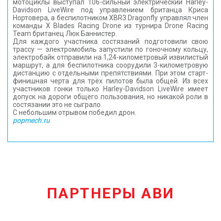
мотоциклы выступал 106-сильный электрический Harley-
Davidson LiveWire под управлением британца Криса
Нортовера, а беспилотником XBR3 Dragonfly управлял член
команды X Blades Racing Drone из турнира Drone Racing
Team британец Люк Баннистер.
Для каждого участника состязаний подготовили свою
трассу — электромобиль запустили по гоночному кольцу,
электробайк отправили на 1,24-километровый извилистый
маршрут, а для беспилотника соорудили 3-километровую
дистанцию с отдельными препятствиями. При этом старт-
финишная черта для трёх пилотов была общей. Из всех
участников гонки только Harley-Davidson LiveWire имеет
допуск на дороги общего пользования, но никакой роли в
состязании это не сыграло.
С небольшим отрывом победил дрон.
popmech.ru
ПАРТНЕРЫ АВИ