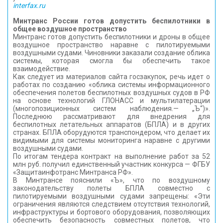
interfax.ru
Минтранс России готов допустить беспилотники в
общее воздушное пространство
Минтранс готов допустить беспилотники и дроны в общее
воздушное пространство наравне с пилотируемыми
воздушными судами. Чиновники заказали создание облика
системы, которая смогла бы обеспечить такое
взаимодействие.
Как следует из материалов сайта госзакупок, речь идет о
работах по созданию «облика системы информационного
обеспечения полетов беспилотных воздушных судов в РФ
на основе технологий ГЛОНАСС и мультилатерации
(многопозиционных систем наблюдения.— „Ъ“)».
Последнюю рассматривают для внедрения для
беспилотных летательных аппаратов (БПЛА) и в других
странах. БПЛА оборудуются транспондером, что делает их
видимыми для системы мониторинга наравне с другими
воздушными судами.
По итогам тендера контракт на выполнение работ за 52
млн руб. получил единственный участник конкурса — ФГБУ
«Защитаинфотранс Минтранса РФ».
В Минтрансе пояснили «Ъ», что по воздушному
законодательству полеты БПЛА совместно с
пилотируемыми воздушными судами запрещены: «Эти
ограничения являются следствием отсутствия технологий,
инфраструктуры и бортового оборудования, позволяющих
обеспечить безопасность совместных полетов, что