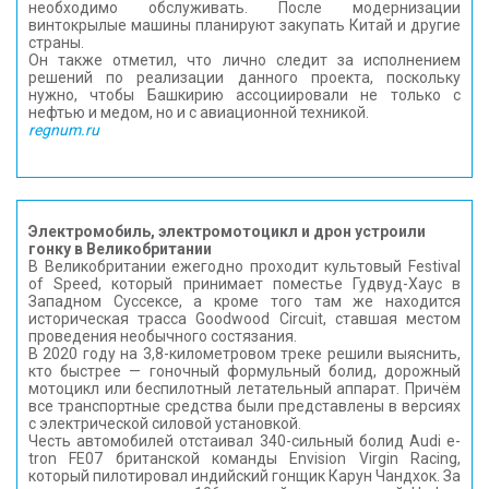
необходимо обслуживать. После модернизации
винтокрылые машины планируют закупать Китай и другие
страны.
Он также отметил, что лично следит за исполнением
решений по реализации данного проекта, поскольку
нужно, чтобы Башкирию ассоциировали не только с
нефтью и медом, но и с авиационной техникой.
regnum.ru
Электромобиль, электромотоцикл и дрон устроили
гонку в Великобритании
В Великобритании ежегодно проходит культовый Festival
of Speed, который принимает поместье Гудвуд-Хаус в
Западном Суссексе, а кроме того там же находится
историческая трасса Goodwood Circuit, ставшая местом
проведения необычного состязания.
В 2020 году на 3,8-километровом треке решили выяснить,
кто быстрее — гоночный формульный болид, дорожный
мотоцикл или беспилотный летательный аппарат. Причём
все транспортные средства были представлены в версиях
с электрической силовой установкой.
Честь автомобилей отстаивал 340-сильный болид Audi e-
tron FE07 британской команды Envision Virgin Racing,
который пилотировал индийский гонщик Карун Чандхок. За