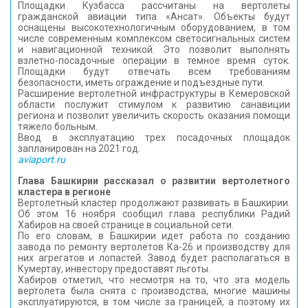
Площадки Кузбасса рассчитаны на вертолеты
гражданской авиации типа «Ансат». Объекты будут
оснащены высокотехнологичным оборудованием, в том
числе современным комплексом светосигнальных систем
и навигационной техникой. Это позволит выполнять
взлетно-посадочные операции в темное время суток.
Площадки будут отвечать всем требованиям
безопасности, иметь ограждение и подъездные пути.
Расширение вертолетной инфраструктуры в Кемеровской
области послужит стимулом к развитию санавиции
региона и позволит увеличить скорость оказания помощи
тяжело больным.
Ввод в эксплуатацию трех посадочных площадок
запланирован на 2021 год.
aviaport.ru
Глава Башкирии рассказал о развитии вертолетного
кластера в регионе
Вертолетный кластер продолжают развивать в Башкирии.
Об этом 16 ноября сообщил глава республики Радий
Хабиров на своей странице в социальной сети.
По его словам, в Башкирии идет работа по созданию
завода по ремонту вертолётов Ка-26 и производству для
них агрегатов и лопастей. Завод будет располагаться в
Кумертау, инвестору предоставят льготы.
Хабиров отметил, что несмотря на то, что эта модель
вертолета была снята с производства, многие машины
эксплуатируются, в том числе за границей, а поэтому их