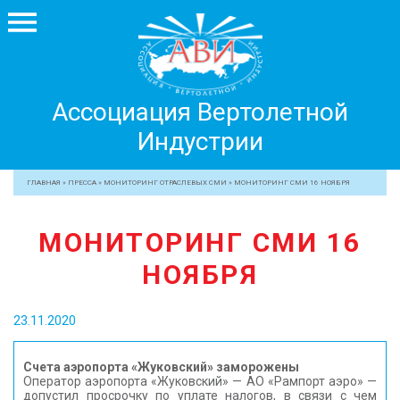
Ассоциация
Ассоциация Вертолетной
Вертолетной
Индустрии
Индустрии
+7 499 755 99 29
ГЛАВНАЯ
»
ПРЕССА
»
МОНИТОРИНГ ОТРАСЛЕВЫХ СМИ
»
МОНИТОРИНГ СМИ 16 НОЯБРЯ
АССОЦИАЦИЯ
МОНИТОРИНГ СМИ 16
ЧЛЕНЫ АВИ
НОЯБРЯ
МЕРОПРИЯТИЯ
ПРОФЕССИОНАЛАМ
23.11.2020
ЖУРНАЛ
ПРЕССА
Счета аэропорта «Жуковский» заморожены
Оператор аэропорта «Жуковский» — АО «Рампорт аэро» —
МЕДИА
допустил просрочку по уплате налогов, в связи с чем