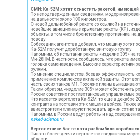
СМИ: Ка-52М хотят оснастить ракетой, имеющей
По неподтвержденным сведениям, модернизированн
на дальности около 100 километров.
О новой дальнобойной ракете со ссылкой на исто
новейшие авиационные крылатые ракеты (КР) „изде
объекты, в том числе бронетехнику противника, на 
поводу.
Собеседник агентства добавил, что машину хотят 
Ка-52М получит доработанную винтовую группу.
Напомним, об испытании ракеты «изделие 305» на т
Ми-28НМ. В частности, сообщалось, что ракета име
головка самонаведения. Высокие характеристики р
рулями.
По мнению специалистов, боевая эффективность ко
применение комплексов активной защиты. Этот воп
часть своих танков M1. Похожие планы вынашивают
Таким образом, «изделие 305» может обеспечить р
России советские противотанковые управляемые ра
Что касается вертолета Ка-52М, то еще в декабре 2
контракта на поставки этих машин в войска. Такж
авиастроители планируют передать армии сотню та
Напомним, в России ведут работы и над совершенн
naked-science.ru
Вертолетчики Балтфлота разбомбили корабли «п
Пилоты более десяти вертолетов соединения морск
области.