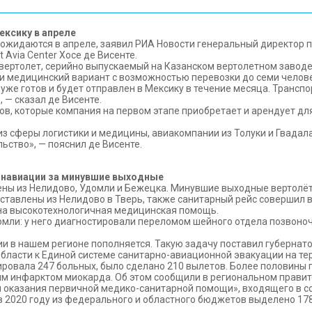
ексику в апреле
 ожидаются в апреле, заявил РИА Новости генеральный директор 
 Avia Center Хосе де Висенте.
вертолет, серийно выпускаемый на Казанском вертолетном заводе.
ли медицинский вариант с возможностью перевозки до семи челове
уже готов и будет отправлен в Мексику в течение месяца. Транспо
 — сказал де Висенте.
в, которые компания на первом этапе приобретает и арендует дл
з сферы логистики и медицины, авиакомпании из Толуки и Гвадал
ьство», — пояснил де Висенте.
санавиации за минувшие выходные
ы из Нелидово, Удомли и Бежецка. Минувшие выходные вертолёт 
ставлены из Нелидово в Тверь, также санитарный рейс совершил
ана высокотехнологичная медицинская помощь.
и: у него диагностировали переломом шейного отдела позвоночн
 в нашем регионе пополняется. Такую задачу поставил губернатор
области к Единой системе санитарно-авиационной эвакуации на т
ировала 247 больных, было сделано 210 вылетов. Более половины
рым инфарктом миокарда. Об этом сообщили в региональном правит
ы оказания первичной медико-санитарной помощи», входящего в с
в 2020 году из федерального и областного бюджетов выделено 17