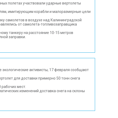
чных полетах участвовали ударные вертолеты
елям, имитирующим корабли и малоразмерные цели
вку самолетов в воздухе над Калининградской
равлялись от самолета-топливозаправщика
шному танкеру на расстояние 10-15 метров
лной заправки.
ке экологические активисты, 17 февраля сообщают
ертолет для доставки примерно 50 тонн снега
 рабочих мест.
матических изменений доставка снега на склоны