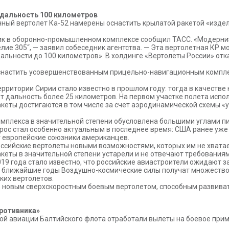
 дальность 100 километров
ый вертолет Ка-52 намерены оснастить крылатой ракетой «издел
чник в оборонно-промышленном комплексе сообщил ТАСС. «Модерн
лие 305“, — заявил собеседник агентства. — Эта вертолетная КР
дальности до 100 километров». В холдинге «Вертолеты России» от
оснастить усовершенствованным прицельно-навигационным комплек
ерритории Сирии стало известно в прошлом году: тогда в качеств
ет дальность более 25 километров. На первом участке полета испо
акеты достигаются в том числе за счет аэродинамической схемы 
мплекса в значительной степени обусловлена большими углами пи
рос стал особенно актуальным в последнее время: США ранее уже
 европейские союзники американцев.
оссийские вертолеты новыми возможностями, которых им не хватае
кеты в значительной степени устарели и не отвечают требования
019 года стало известно, что российские авиастроители ожидают 
е в ближайшие годы Воздушно-космические силы получат множество
ких вертолетов.
о новым сверхскоростным боевым вертолетом, способным развивать
ротивника»
ой авиации Балтийского флота отработали вылеты на боевое прим