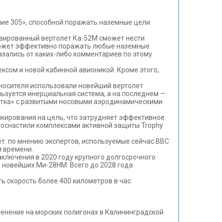
ие 305», способной поражать наземные цели
изированный вертолет Ка-52М сможет нести
 может эффективно поражать любые наземные
казались от каких-либо комментариев по этому
сом и новой кабинной авионикой. Кроме этого,
е носителя использовали новейший вертолет
льзуется инерциальная система, а на последнем —
«утка» с развитыми носовыми аэродинамическими
кирования на цель, что затрудняет эффективное
 оснастили комплексами активной защиты Trophy
т: по мнению экспертов, используемые сейчас ВВС
м времени.
заключения в 2020 году крупного долгосрочного
 новейших Ми-28НМ. Всего до 2028 года
 скорость более 400 километров в час.
енение на морских полигонах в Калининградской