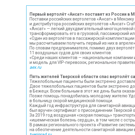
Первый вертолёт «Ансат» поставят из России в М
Поставки российских вертолетов «Ансат» в Мексику
и дистрибутора российских вертолётов «Ансат» Craft
«Ансат» — легкий двухдвигательный многоцелевой 
трансформировать его в грузовой, пассажирский и
«Один из вертолётов в пассажирской комплектации 
мы рассчитываем получить первый из них в апреле»,
По словам предпринимателя, помимо двух вертолёто
11 воздушных судов для своих клиентов.
«Среди наших клиентов — национальные компании и
и модель для VIP-перевозок, региональное правител
aex.ru
Пять жителей Тверской области спас вертолёт 
Тяжелобольные пациенты были экстренно доставлен
Двое тяжелобольных пациентов были экстренно до
в Бежецк. Всем больным в этот же день была оказ
Позже помощь понадобилась молодому жителю Удомл
в больницу скорой медицинской помощи.
Каждый год инфраструктура для санитарной авиации
был вручен сертификат о присоединении Тверской 
За 2019 год воздушная «скорая помощь» транспорт
«ишемическая болезнь сердца», в том числе с ост
В рамках регионального проекта «Развитие систем
на обеспечение деятельности санитарной авиации 
tverigrad.ru