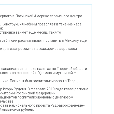
первого в Латинской Америке сервисного центра
 Конструкция кабины позволяет в течение часа
к.
ртировка займёт ещё месяц, так что
я себя, они рассчитывают поставить в Мексику ещё
ахары с запросом на пассажирское аэротакси
санавиации неплохо налетал по Тверской области.
 вылеты за женщиной в Удомлю и мужчиной —
ика. Пациент был госпитализирован в Тверь,
 Игорь Руденя. В феврале 2019 года главе региона
ерритории Российской Федерации.
 пациентов госпитализированы с диагнозом
ельстве.
остав национального проекта «Здравоохранение»,
8 миллионов рублей.