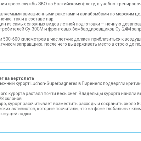
ия пресс-службы ЗВО по Балтийскому флоту, в учебно-тренирово
равляемыми авиационными ракетами и авиабомбами по морским ц
чке, так и в составе пар.
дин из самых сложных видов летной подготовки — ночную дозапра
стребителей Су-30СМ и фронтовых бомбардировщиков Су-24М зап
ти 500-600 километров в час летчик должен приблизиться к возду
тчиком заправщика, после чего выдерживать место в строю до по
г на вертолете
лыжный курорт Luchon-Superbagneres в Пиренеях подвергли крити
ого курорта растаял почти весь снег. Владельцы курорта наняли в
28 склонов.
ро, курорт рассчитывает возместить расходы и сохранить около 80
еских активистов, которые посчитали, что на фоне глобальных кли
тонущей лодки.