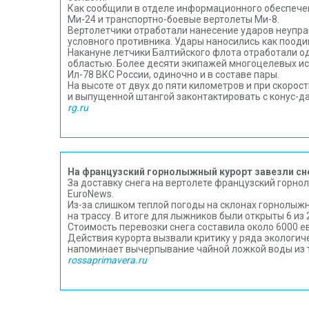
Как сообщили в отделе информационного обеспечен
Ми-24 и транспортно-боевые вертолеты Ми-8.
Вертолетчики отработали нанесение ударов неуп
условного противника. Удары наносились как поодино
Накануне летчики Балтийского флота отработали о
областью. Более десяти экипажей многоцелевых и
Ил-78 ВКС России, одиночно и в составе пары.
На высоте от двух до пяти километров и при скорос
и выпущенной штангой законтактировать с конус-да
rg.ru
На французский горнолыжный курорт завезли сне
За доставку снега на вертолете французский горно
EuroNews.
Из-за слишком теплой погоды на склонах горнолыжн
на трассу. В итоге для лыжников были открыты 6 из 
Стоимость перевозки снега составила около 6000 ев
Действия курорта вызвали критику у ряда экологич
напоминает вычерпывание чайной ложкой воды из 
rossaprimavera.ru