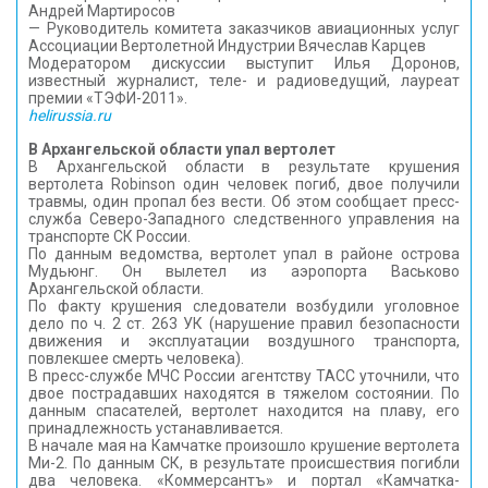
Андрей Мартиросов
— Руководитель комитета заказчиков авиационных услуг
Ассоциации Вертолетной Индустрии Вячеслав Карцев
Модератором дискуссии выступит Илья Доронов,
известный журналист, теле- и радиоведущий, лауреат
премии «ТЭФИ-2011».
helirussia.ru
В Архангельской области упал вертолет
В Архангельской области в результате крушения
вертолета Robinson один человек погиб, двое получили
травмы, один пропал без вести. Об этом сообщает пресс-
служба Северо-Западного следственного управления на
транспорте СК России.
По данным ведомства, вертолет упал в районе острова
Мудьюнг. Он вылетел из аэропорта Васьково
Архангельской области.
По факту крушения следователи возбудили уголовное
дело по ч. 2 ст. 263 УК (нарушение правил безопасности
движения и эксплуатации воздушного транспорта,
повлекшее смерть человека).
В пресс-службе МЧС России агентству ТАСС уточнили, что
двое пострадавших находятся в тяжелом состоянии. По
данным спасателей, вертолет находится на плаву, его
принадлежность устанавливается.
В начале мая на Камчатке произошло крушение вертолета
Ми-2. По данным СК, в результате происшествия погибли
два человека. «Коммерсантъ» и портал «Камчатка-