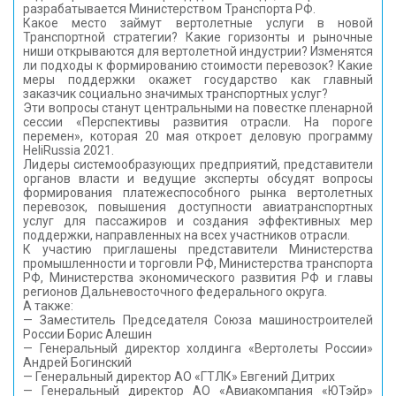
разрабатывается Министерством Транспорта РФ.
Какое место займут вертолетные услуги в новой
Транспортной стратегии? Какие горизонты и рыночные
ниши открываются для вертолетной индустрии? Изменятся
ли подходы к формированию стоимости перевозок? Какие
меры поддержки окажет государство как главный
заказчик социально значимых транспортных услуг?
Эти вопросы станут центральными на повестке пленарной
сессии «Перспективы развития отрасли. На пороге
перемен», которая 20 мая откроет деловую программу
HeliRussia 2021.
Лидеры системообразующих предприятий, представители
органов власти и ведущие эксперты обсудят вопросы
формирования платежеспособного рынка вертолетных
перевозок, повышения доступности авиатранспортных
услуг для пассажиров и создания эффективных мер
поддержки, направленных на всех участников отрасли.
К участию приглашены представители Министерства
промышленности и торговли РФ, Министерства транспорта
РФ, Министерства экономического развития РФ и главы
регионов Дальневосточного федерального округа.
А также:
— Заместитель Председателя Союза машиностроителей
России Борис Алешин
— Генеральный директор холдинга «Вертолеты России»
Андрей Богинский
— Генеральный директор АО «ГТЛК» Евгений Дитрих
— Генеральный директор АО «Авиакомпания «ЮТэйр»