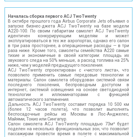
Началась сборка первого ACJ TwoTwenty
В октябре прошлого года Airbus Corporate Jets объявил о
запуске бизнес-джета ACJ TwoTwenty на базе модели
А220-100. По своим габаритам самолет ACJ TwoTwenty
идентичен конкурирующим моделям и может
эксплуатироваться в тех же аэропортах, однако его салон
в три раза просторнее, а операционные расходы — в три
раза ниже. Кроме того, самолеты семейства A220 самые
тихие и экономичные в своей категории: площадь их
звукового следа на 50% меньше, а расход топлива на 25%
ниже, чем у моделей предыдущего поколения.
ACJ TwoTwenty спроектирован с «чистого листа», что
позволило применить самые передовые технологии и
материалы. Салон самолета оборудован системой связи
последнего поколения, беспроводным доступом в
интернет, системой освещения на основе светодиодной
технологии и иллюминаторами с функцией
автоматического затемнения.
Дальность ACJ TwoTwenty составит порядка 10 500 км
(более 12 часов полета), что позволит выполнять
беспосадочные рейсы из Москвы в Лос-Анджелес,
Майями, Токио или Сингапур.
Салон самолета ACJ TwoTwenty площадью 73м² будет
поделен на несколько функциональных зон, что позволит
пассажирам провести время в полете с максимальной