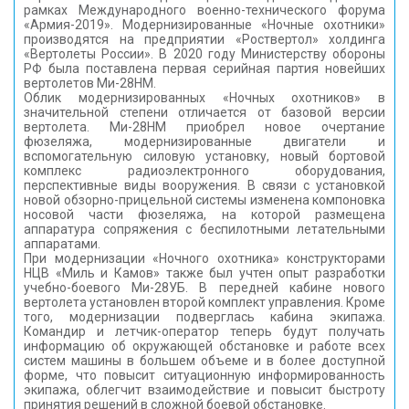
рамках Международного военно-технического форума
«Армия-2019». Модернизированные «Ночные охотники»
производятся на предприятии «Роствертол» холдинга
«Вертолеты России». В 2020 году Министерству обороны
РФ была поставлена первая серийная партия новейших
вертолетов Ми-28НМ.
Облик модернизированных «Ночных охотников» в
значительной степени отличается от базовой версии
вертолета. Ми-28НМ приобрел новое очертание
фюзеляжа, модернизированные двигатели и
вспомогательную силовую установку, новый бортовой
комплекс радиоэлектронного оборудования,
перспективные виды вооружения. В связи с установкой
новой обзорно-прицельной системы изменена компоновка
носовой части фюзеляжа, на которой размещена
аппаратура сопряжения с беспилотными летательными
аппаратами.
При модернизации «Ночного охотника» конструкторами
НЦВ «Миль и Камов» также был учтен опыт разработки
учебно-боевого Ми-28УБ. В передней кабине нового
вертолета установлен второй комплект управления. Кроме
того, модернизации подверглась кабина экипажа.
Командир и летчик-оператор теперь будут получать
информацию об окружающей обстановке и работе всех
систем машины в большем объеме и в более доступной
форме, что повысит ситуационную информированность
экипажа, облегчит взаимодействие и повысит быстроту
принятия решений в сложной боевой обстановке.