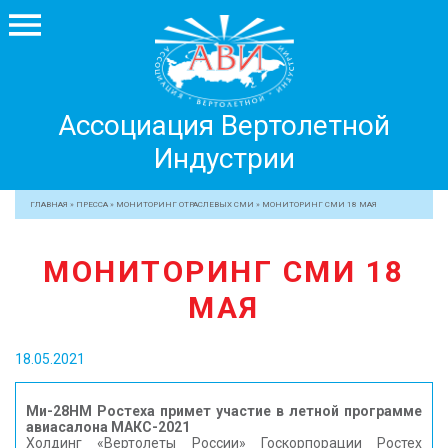
Ассоциация
Ассоциация Вертолетной
Вертолетной
Индустрии
Индустрии
+7 499 755 99 29
ГЛАВНАЯ
»
ПРЕССА
»
МОНИТОРИНГ ОТРАСЛЕВЫХ СМИ
»
МОНИТОРИНГ СМИ 18 МАЯ
АССОЦИАЦИЯ
МОНИТОРИНГ СМИ 18
ЧЛЕНЫ АВИ
МАЯ
МЕРОПРИЯТИЯ
ПРОФЕССИОНАЛАМ
18.05.2021
ЖУРНАЛ
ПРЕССА
Ми-28НМ Ростеха примет участие в летной программе
авиасалона МАКС-2021
МЕДИА
Холдинг «Вертолеты России» Госкорпорации Ростех