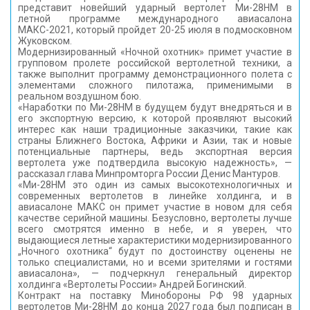
представит новейший ударный вертолет Ми-28НМ в
КОНТАКТЫ
летной программе международного авиасалона
МАКС-2021, который пройдет 20-25 июля в подмосковном
Жуковском.
Модернизированный «Ночной охотник» примет участие в
групповом пролете российской вертолетной техники, а
также выполнит программу демонстрационного полета с
элементами сложного пилотажа, применимыми в
реальном воздушном бою.
«Наработки по Ми-28НМ в будущем будут внедряться и в
его экспортную версию, к которой проявляют высокий
интерес как наши традиционные заказчики, такие как
страны Ближнего Востока, Африки и Азии, так и новые
потенциальные партнеры, ведь экспортная версия
вертолета уже подтвердила высокую надежность», —
рассказал глава Минпромторга России Денис Мантуров.
«Ми-28НМ это один из самых высокотехнологичных и
современных вертолетов в линейке холдинга, и в
авиасалоне МАКС он примет участие в новом для себя
качестве серийной машины. Безусловно, вертолеты лучше
всего смотрятся именно в небе, и я уверен, что
выдающиеся летные характеристики модернизированного
„Ночного охотника“ будут по достоинству оценены не
только специалистами, но и всеми зрителями и гостями
авиасалона», — подчеркнул генеральный директор
холдинга «Вертолеты России» Андрей Богинский.
Контракт на поставку Минобороны РФ 98 ударных
вертолетов Ми-28НМ до конца 2027 года был подписан в