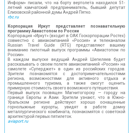
Информ» писали, что на борту вертолета находился 51-
летний камчатский предприниматель, бывший депутат
Елизовской районной думы Андрей Пятко.
rbc.ru
Корпорация Иркут представляет познавательную
программу Авиастопом по России
Корпорация «Иркут» (входит в ОАК Госкорпорации Ростех)
совместно с авиакомпанией «Россия» и телеканалом
Russian Travel Guide (RTG) представляют вашему
вниманию пилотный выпуск программы «Авиастопом по
России».
В каждом выпуске ведущий Андрей Шепеляев будет
рассказывать о своем полете авиакомпанией «Россия» на
самолете «Суперджет» в один из российских городов.
Зрители познакомятся с достопримечательностями
региона, возможностями для активного отдыха и
промышленного туризма, а также смогут оценить
примерную стоимость своего возможного путешествия.
Первый выпуск посвящен Магнитогорску — городу на
границе Европы и Азии. Зрители узнают, что в Южно-
Уральском регионе действуют хорошо оснащенные
горнолыжные курорты, увидят в работе домну
металлургического комбината, познакомятся с советской
архитектурой первых пятилеток.
aviaport.ru