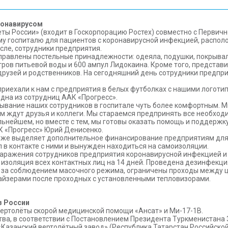
ронавирусом
леты России» (входит в Госкорпорацию Ростех) совместно с Перв
госпиталю для пациентов с коронавирусной инфекцией, располож
сле, сотрудники предприятия.
равлены постельные принадлежности: одеяла, подушки, покрывала
тров питьевой воды и 600 ампул Лидокаина. Кроме того, предста
рузей и родственников. На сегодняшний день сотрудники предпри
 приехали к нам с предприятия в белых футболках с нашими логоти
одна из сотрудниц ААК «Прогресс».
бывание наших сотрудников в госпитале чуть более комфортным. 
ем ждут друзья и коллеги. Мы стараемся предпринять все необхо
ьнейшем, но вместе с тем, мы готовы оказать помощь и поддержк
К «Прогресс» Юрий Денисенко.
 уже выделяет дополнительное финансирование предприятиям для
л в контакте с ними и вынужден находиться на самоизоляции.
 заражения сотрудников предприятия коронавирусной инфекцией 
изоляция всех контактных лиц на 14 дней. Проведена дезинфекци
ь за соблюдением масочного режима, ограничены проходы между ц
айзерами после проходных с установленными тепловизорами.
з России
вертолёты скорой медицинской помощи «Ансат» и Ми-17-1В.
ва, в соответствии с Постановлением Президента Туркменистана 3
Казанский вертолётный завод» (Республика Татарстан Российской 