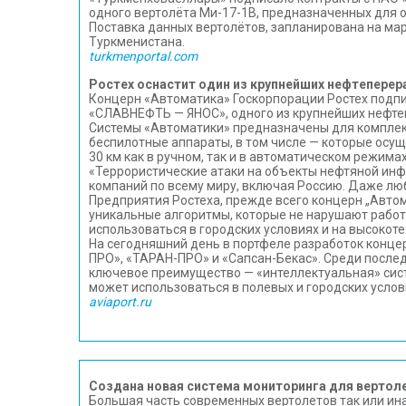
одного вертолёта Ми-17-1В, предназначенных для 
Поставка данных вертолётов, запланирована на ма
Туркменистана.
turkmenportal.com
Ростех оснастит один из крупнейших нефтепере
Концерн «Автоматика» Госкорпорации Ростех подпи
«СЛАВНЕФТЬ — ЯНОС», одного из крупнейших нефтеп
Системы «Автоматики» предназначены для комплек
беспилотные аппараты, в том числе — которые осущ
30 км как в ручном, так и в автоматическом режим
«Террористические атаки на объекты нефтяной инфр
компаний по всему миру, включая Россию. Даже лю
Предприятия Ростеха, прежде всего концерн „Автом
уникальные алгоритмы, которые не нарушают рабо
использоваться в городских условиях и на высоко
На сегодняшний день в портфеле разработок конц
ПРО», «ТАРАН-ПРО» и «Сапсан-Бекас». Среди после
ключевое преимущество — «интеллектуальная» сист
может использоваться в полевых и городских усло
aviaport.ru
Создана новая система мониторинга для вертол
Большая часть современных вертолетов так или ина