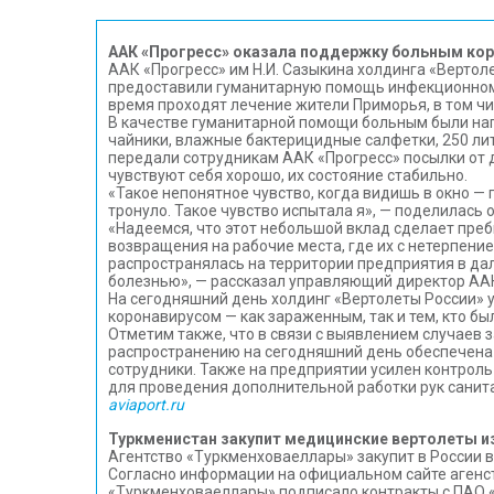
ААК «Прогресс» оказала поддержку больным ко
ААК «Прогресс» им Н.И. Сазыкина холдинга «Верто
предоставили гуманитарную помощь инфекционному 
время проходят лечение жители Приморья, в том чи
В качестве гуманитарной помощи больным были нап
чайники, влажные бактерицидные салфетки, 250 ли
передали сотрудникам ААК «Прогресс» посылки от д
чувствуют себя хорошо, их состояние стабильно.
«Такое непонятное чувство, когда видишь в окно —
тронуло. Такое чувство испытала я», — поделилась 
«Надеемся, что этот небольшой вклад сделает пре
возвращения на рабочие места, где их с нетерпени
распространялась на территории предприятия в дал
болезнью», — рассказал управляющий директор АА
На сегодняшний день холдинг «Вертолеты России»
коронавирусом — как зараженным, так и тем, кто бы
Отметим также, что в связи с выявлением случаев
распространению на сегодняшний день обеспечена 
сотрудники. Также на предприятии усилен контрол
для проведения дополнительной работки рук санит
aviaport.ru
Туркменистан закупит медицинские вертолеты и
Агентство «Туркменховаеллары» закупит в России 
Согласно информации на официальном сайте агенст
«Туркменховаеллары» подписало контракты с ПАО «