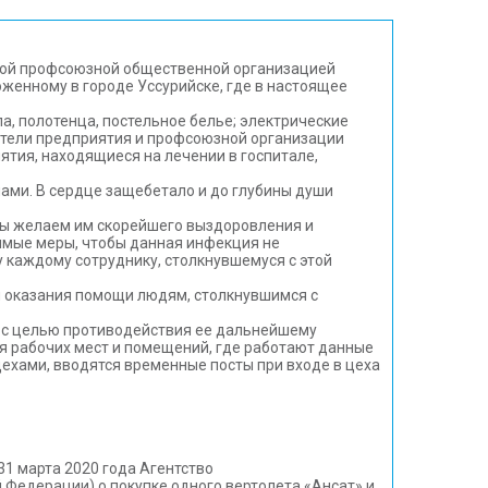
ичной профсоюзной общественной организацией
енному в городе Уссурийске, где в настоящее
, полотенца, постельное белье; электрические
вители предприятия и профсоюзной организации
ятия, находящиеся на лечении в госпитале,
пами. В сердце защебетало и до глубины души
Мы желаем им скорейшего выздоровления и
димые меры, чтобы данная инфекция не
у каждому сотруднику, столкнувшемуся с этой
 оказания помощи людям, столкнувшимся с
и с целью противодействия ее дальнейшему
я рабочих мест и помещений, где работают данные
ехами, вводятся временные посты при входе в цеха
1 марта 2020 года Агентство
Федерации) о покупке одного вертолета «Ансат» и