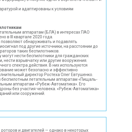
аратурой и адаптированы к условиям
пилотникам
етательным аппаратам (БЛА) в интересах ПАО
в III квартале 2020 года.
 позволяют обнаруживать и подавлять
осигнал под другие источники, на расстоянии до
ераторов таких беспилотников.
у могут нести беспилотники для гражданских
, нести взрывчатку или другие вооружения.
ного спектра действия. В них используются
дование может безопасно и эффективно
лнительный директор Ростеха Олег Евтушенко.
ия беспилотным летательным аппаратам «Пищаль-
ельным аппаратам «Рубеж-Автоматика». Его
дроны без участия человека. «Рубеж-Автоматика»
даний или сооружений.
 роторов и двигателей — однако в некоторых