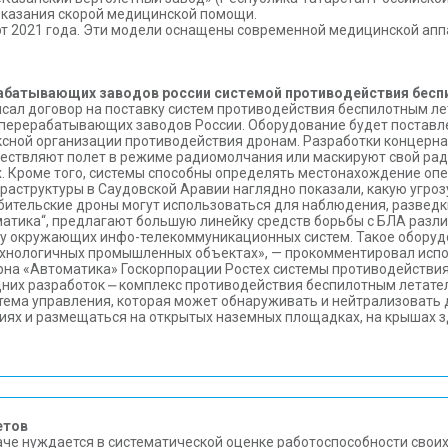
оказания скорой медицинской помощи.
рт 2021 года. Эти модели оснащены современной медицинской апп
рабатывающих заводов россии системой противодействия бес
сал договор на поставку систем противодействия беспилотным л
ерерабатывающих заводов России. Оборудование будет поставлено 
сной организации противодействия дронам. Разработки концерна
ествляют полет в режиме радиомолчания или маскируют свой ради
ах. Кроме того, системы способны определять местонахождение оп
аструктуры в Саудовской Аравии наглядно показали, какую угроз
бительские дроны могут использоваться для наблюдения, разведки
атика“, предлагают большую линейку средств борьбы с БЛА различ
ту окружающих инфо-телекоммуникационных систем. Такое обору
технологичных промышленных объектах», — прокомментировал испо
ерна «Автоматика» Госкорпорации Ростех системы противодейств
дних разработок ⎼ комплекс противодействия беспилотным летат
ема управления, которая может обнаруживать и нейтрализовать 
виях и размещаться на открытых наземных площадках, на крышах з
етов
че нуждается в систематической оценке работоспособности своих