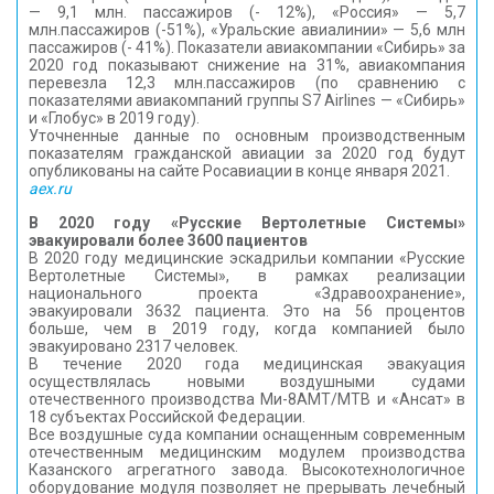
— 9,1 млн. пассажиров (- 12%), «Россия» — 5,7
млн.пассажиров (-51%), «Уральские авиалинии» — 5,6 млн
пассажиров (- 41%). Показатели авиакомпании «Сибирь» за
2020 год показывают снижение на 31%, авиакомпания
перевезла 12,3 млн.пассажиров (по сравнению с
показателями авиакомпаний группы S7 Airlines — «Сибирь»
и «Глобус» в 2019 году).
Уточненные данные по основным производственным
показателям гражданской авиации за 2020 год будут
опубликованы на сайте Росавиации в конце января 2021.
aex.ru
В 2020 году «Русские Вертолетные Системы»
эвакуировали более 3600 пациентов
В 2020 году медицинские эскадрильи компании «Русские
Вертолетные Системы», в рамках реализации
национального проекта «Здравоохранение»,
эвакуировали 3632 пациента. Это на 56 процентов
больше, чем в 2019 году, когда компанией было
эвакуировано 2317 человек.
В течение 2020 года медицинская эвакуация
осуществлялась новыми воздушными судами
отечественного производства Ми-8АМТ/МТВ и «Ансат» в
18 субъектах Российской Федерации.
Все воздушные суда компании оснащенным современным
отечественным медицинским модулем производства
Казанского агрегатного завода. Высокотехнологичное
оборудование модуля позволяет не прерывать лечебный