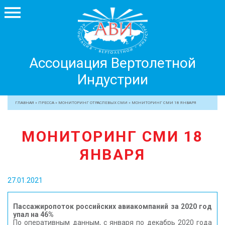
Ассоциация
Ассоциация Вертолетной
Вертолетной
Индустрии
Индустрии
+7 499 755 99 29
ГЛАВНАЯ
»
ПРЕССА
»
МОНИТОРИНГ ОТРАСЛЕВЫХ СМИ
»
МОНИТОРИНГ СМИ 18 ЯНВАРЯ
АССОЦИАЦИЯ
МОНИТОРИНГ СМИ 18
ЧЛЕНЫ АВИ
ЯНВАРЯ
МЕРОПРИЯТИЯ
ПРОФЕССИОНАЛАМ
27.01.2021
ЖУРНАЛ
ПРЕССА
Пассажиропоток российских авиакомпаний за 2020 год
упал на 46%
МЕДИА
По оперативным данным, с января по декабрь 2020 года