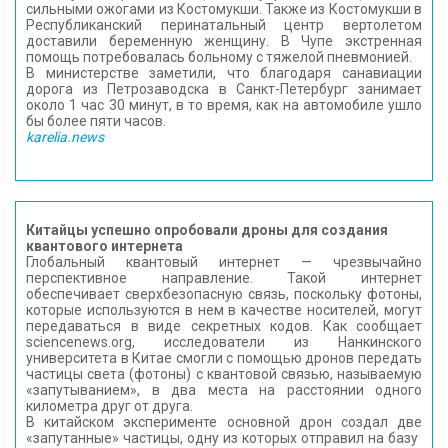
сильными ожогами из Костомукши. Также из Костомукши в
Республиканский перинатальный центр вертолетом
доставили беременную женщину. В Чупе экстренная
помощь потребовалась больному с тяжелой пневмонией.
В министерстве заметили, что благодаря санавиации
дорога из Петрозаводска в Санкт-Петербург занимает
около 1 час 30 минут, в то время, как на автомобиле ушло
бы более пяти часов.
karelia.news
Китайцы успешно опробовали дроны для создания
квантового интернета
Глобальный квантовый интернет — чрезвычайно
перспективное направление. Такой интернет
обеспечивает сверхбезопасную связь, поскольку фотоны,
которые используются в нем в качестве носителей, могут
передаваться в виде секретных кодов. Как сообщает
sciencenews.org, исследователи из Нанкинского
университета в Китае смогли с помощью дронов передать
частицы света (фотоны) с квантовой связью, называемую
«запутыванием», в два места на расстоянии одного
километра друг от друга.
В китайском эксперименте основной дрон создал две
«запутанные» частицы, одну из которых отправил на базу ​