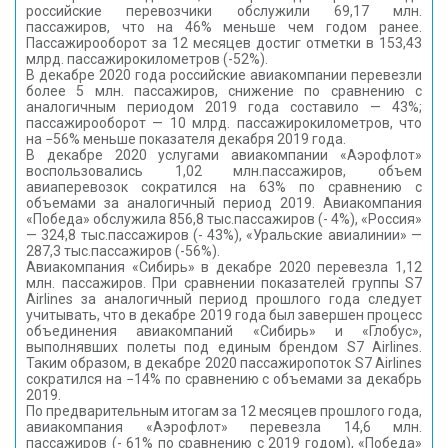
российские перевозчики обслужили 69,17 млн.
КОНТАКТЫ
пассажиров, что на 46% меньше чем годом ранее.
Пассажирооборот за 12 месяцев достиг отметки в 153,43
млрд. пассажирокилометров (-52%).
В декабре 2020 года российские авиакомпании перевезли
более 5 млн. пассажиров, снижение по сравнению с
аналогичным периодом 2019 года составило — 43%;
пассажирооборот — 10 млрд. пассажирокилометров, что
на −56% меньше показателя декабря 2019 года.
В декабре 2020 услугами авиакомпании «Аэрофлот»
воспользовались 1,02 млн.пассажиров, объем
авиаперевозок сократился на 63% по сравнению с
объемами за аналогичный период 2019. Авиакомпания
«Победа» обслужила 856,8 тыс.пассажиров (- 4%), «Россия»
— 324,8 тыс.пассажиров (- 43%), «Уральские авиалинии» —
287,3 тыс.пассажиров (-56%).
Авиакомпания «Сибирь» в декабре 2020 перевезла 1,12
млн. пассажиров. При сравнении показателей группы S7
Airlines за аналогичный период прошлого года следует
учитывать, что в декабре 2019 года был завершен процесс
объединения авиакомпаний «Сибирь» и «Глобус»,
выполнявших полеты под единым брендом S7 Airlines.
Таким образом, в декабре 2020 пассажиропоток S7 Airlines
сократился на −14% по сравнению с объемами за декабрь
2019.
По предварительным итогам за 12 месяцев прошлого года,
авиакомпания «Аэрофлот» перевезла 14,6 млн.
пассажиров (- 61% по сравнению с 2019 годом), «Победа»