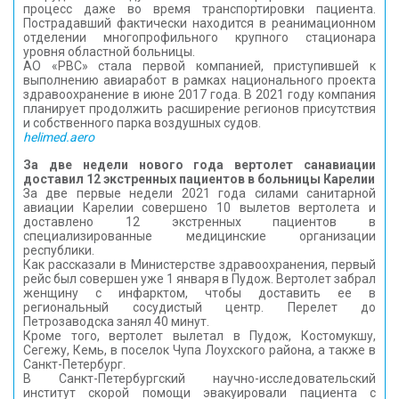
процесс даже во время транспортировки пациента.
Пострадавший фактически находится в реанимационном
отделении многопрофильного крупного стационара
уровня областной больницы.
АО «РВС» стала первой компанией, приступившей к
выполнению авиаработ в рамках национального проекта
здравоохранение в июне 2017 года. В 2021 году компания
планирует продолжить расширение регионов присутствия
и собственного парка воздушных судов.
helimed.aero
За две недели нового года вертолет санавиации
доставил 12 экстренных пациентов в больницы Карелии
За две первые недели 2021 года силами санитарной
авиации Карелии совершено 10 вылетов вертолета и
доставлено 12 экстренных пациентов в
специализированные медицинские организации
республики.
Как рассказали в Министерстве здравоохранения, первый
рейс был совершен уже 1 января в Пудож. Вертолет забрал
женщину с инфарктом, чтобы доставить ее в
региональный сосудистый центр. Перелет до
Петрозаводска занял 40 минут.
Кроме того, вертолет вылетал в Пудож, Костомукшу,
Сегежу, Кемь, в поселок Чупа Лоухского района, а также в
Санкт-Петербург.
В Санкт-Петербургский научно-исследовательский
институт скорой помощи эвакуировали пациента с