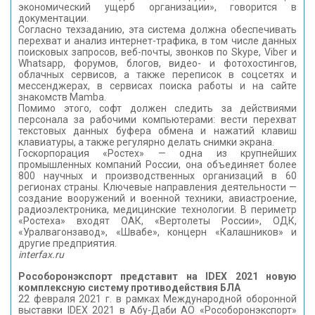
экономический ущерб организации», говорится в
документации.
Согласно техзаданию, эта система должна обеспечивать
перехват и анализ интернет-трафика, в том числе данных
поисковых запросов, веб-почты, звонков по Skype, Viber и
Whatsapp, форумов, блогов, видео- и фотохостингов,
облачных сервисов, а также переписок в соцсетях и
мессенджерах, в сервисах поиска работы и на сайте
знакомств Mamba.
Помимо этого, софт должен следить за действиями
персонала за рабочими компьютерами: вести перехват
текстовых данных буфера обмена и нажатий клавиш
клавиатуры, а также регулярно делать снимки экрана.
Госкорпорация «Ростех» — одна из крупнейших
промышленных компаний России, она объединяет более
800 научных и производственных организаций в 60
регионах страны. Ключевые направления деятельности —
создание вооружений и военной техники, авиастроение,
радиоэлектроника, медицинские технологии. В периметр
«Ростеха» входят ОАК, «Вертолеты России», ОДК,
«Уралвагонзавод», «Швабе», концерн «Калашников» и
другие предприятия.
interfax.ru
Рособоронэкспорт представит на IDEX 2021 новую
комплексную систему противодействия БЛА
22 февраля 2021 г. в рамках Международной оборонной
выставки IDEX 2021 в Абу-Даби АО «Рособоронэкспорт»