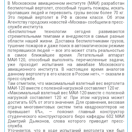
В Московском авиационном институте (МАИ) разработан
КОНТАКТЫ
беспилотный вертолет, способный тушить пожары, искать
пропавших людей и перевозить грузы весом более 70 кг.
Это первый вертолет в РФ в своем классе. Об этом
Агентству городских новостей «Москва» сообщили в пресс-
службе института.
«Беспилотные технологии сегодня развиваются
стремительными темпами и внедряются в самые разные
области нашей жизни. Доставка беспилотниками грузов,
тушение пожаров и даже поиск в автоматическом режиме
потерявшихся людей — все это может стать реальностью
в самое ближайшее время. Летательный аппарат
МАИ-120, способный выполнять перечисленные задачи,
уже проходит испытания на авиабазе Московского
авиационного института. В настоящее время аналогов
данному вертолету в его классе в России нет», — сказали в
пресс-службе.
Там отметили, что максимальный взлетный вес вертолета
МАИ-120 вместе с полезной нагрузкой составляет 120 кг.
«Максимальный взлетный вес МАИ-120 вместе с полезной
нагрузкой составляет 120 кг. При этом нагрузка может
достигать 60% от этого значения. Для сравнения, весовая
отдача многовинтовых систем типа квадрокоптеров не
превышает 6%», — пояснил главный конструктор
студенческого конструкторского бюро кафедры 602 МАИ
Дмитрий Дьяконов, слова которого приводит пресс-
служба.
Уточняется, что в ходе испытаний вертолета уже был