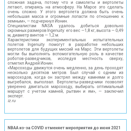
сложная задача, потому что и самолеты и вертолеты
летают, опираясь на атмосферу. На Марсе это сделать
очень сложно. У этого вертолета должна быть очень
небольшая масса и огромные лопасти по отношению к
земным», — подчеркнул Ионин.
Специалистам NASA удалось добиться довольно
скромных размеров Ingenuity: его вес —1,8 кг, высота — 0,49
м, диаметр винтов — 1,2 м.
Характеристики экспериментальных испытательных
полетов Ingenuity помогут в разработке небольших
вертолетов для будущих миссий на Марс. Эти вертолеты
могли бы выполнять вспомогательную роль в качестве
роботов-разведчиков, исследуя местность сверху,
отметил Андрей Ионин.
«Марсоходы движутся очень медленно, за день проходят
несколько десятков метров. Был случай с одним из
марсоходов, когда он застрял между камнями и долго
выгребался, выползал. Вертолеты-разведчики позволят
уверенно двигаться марсоходу, выбирать оптимальный
маршрут с учетом камней, рытвин и ям», — заключил
эксперт.
iz.ru
NBAA из-за COVID отменяет мероприятия до июня 2021