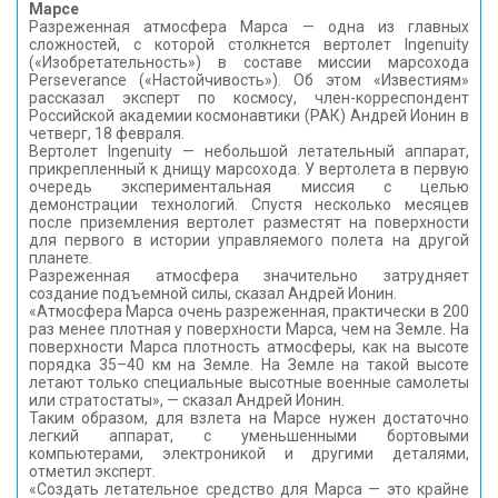
Марсе
Разреженная атмосфера Марса — одна из главных
сложностей, с которой столкнется вертолет Ingenuity
(«Изобретательность») в составе миссии марсохода
Perseverance («Настойчивость»). Об этом «Известиям»
рассказал эксперт по космосу, член-корреспондент
Российской академии космонавтики (РАК) Андрей Ионин в
четверг, 18 февраля.
Вертолет Ingenuity — небольшой летательный аппарат,
прикрепленный к днищу марсохода. У вертолета в первую
очередь экспериментальная миссия с целью
демонстрации технологий. Спустя несколько месяцев
после приземления вертолет разместят на поверхности
для первого в истории управляемого полета на другой
планете.
Разреженная атмосфера значительно затрудняет
создание подъемной силы, сказал Андрей Ионин.
«Атмосфера Марса очень разреженная, практически в 200
раз менее плотная у поверхности Марса, чем на Земле. На
поверхности Марса плотность атмосферы, как на высоте
порядка 35–40 км на Земле. На Земле на такой высоте
летают только специальные высотные военные самолеты
или стратостаты», — сказал Андрей Ионин.
Таким образом, для взлета на Марсе нужен достаточно
легкий аппарат, с уменьшенными бортовыми
компьютерами, электроникой и другими деталями,
отметил эксперт.
«Создать летательное средство для Марса — это крайне