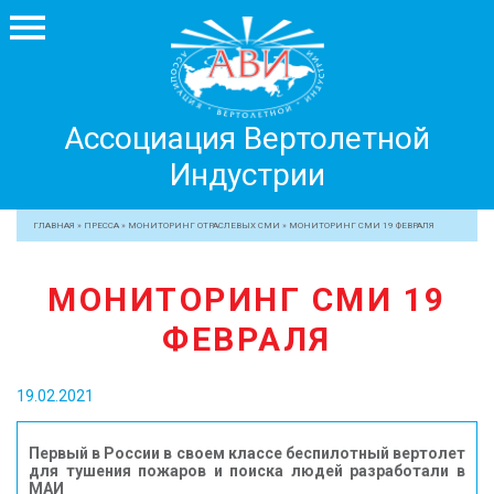
Ассоциация
Ассоциация Вертолетной
Вертолетной
Индустрии
Индустрии
+7 499 755 99 29
ГЛАВНАЯ
»
ПРЕССА
»
МОНИТОРИНГ ОТРАСЛЕВЫХ СМИ
»
МОНИТОРИНГ СМИ 19 ФЕВРАЛЯ
АССОЦИАЦИЯ
МОНИТОРИНГ СМИ 19
ЧЛЕНЫ АВИ
ФЕВРАЛЯ
МЕРОПРИЯТИЯ
ПРОФЕССИОНАЛАМ
19.02.2021
ЖУРНАЛ
ПРЕССА
Первый в России в своем классе беспилотный вертолет
для тушения пожаров и поиска людей разработали в
МЕДИА
МАИ