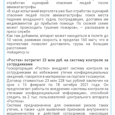
отработан сценарий спасения людей после
авиакатастрофы.
«В ходе испытаний вертолета уже был отработан сценарий
спасения людей после авиакатастрофы: поиск места
падения воздушного судна, пострадавших, доставка им
медикаментов до прибытия помощи. По схожей схеме
может происходить тушение пожаров», — рассказали в
пресс-службе.
Как там добавили, аппарат может находиться в полете до
10 часов, развивая скорость в пределах 160 км/ч, что в
перспективе позволит доставлять грузы на большие
расстояния.
mskagency.ru
«Ростех» потратит 23 млн руб. на систему контроля за
сотрудниками
Госкорпорация «Ростех» внедряет систему контроля за
сотрудниками во избежание утечки конфиденциальных
сведений, говорится в материалах на портале госзакупок.
Договор стоимостью 23 млн 228 тыс рублей заключен на
срок с 15 февраля по 18 октября 2021 года. Он
предполагает работы по внедрению «системы контроля за
утечками конфиденциальной информации», способной
следить за 2 тыс. пользователей центрального аппарата
«Ростеха».
Система предназначена для снижения рисков таких
утечек, а также «для выявления признаков внутреннего
мошенничества и действий сотрудников, наносящих