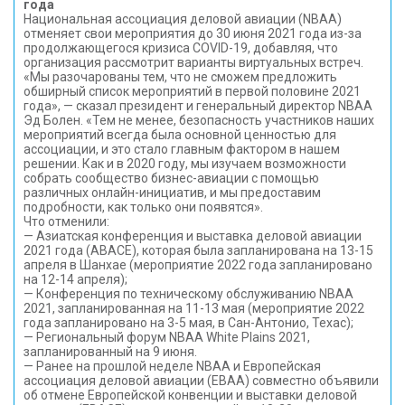
года
Национальная ассоциация деловой авиации (NBAA)
отменяет свои мероприятия до 30 июня 2021 года из-за
продолжающегося кризиса COVID-19, добавляя, что
организация рассмотрит варианты виртуальных встреч.
«Мы разочарованы тем, что не сможем предложить
обширный список мероприятий в первой половине 2021
года», — сказал президент и генеральный директор NBAA
Эд Болен. «Тем не менее, безопасность участников наших
мероприятий всегда была основной ценностью для
ассоциации, и это стало главным фактором в нашем
решении. Как и в 2020 году, мы изучаем возможности
собрать сообщество бизнес-авиации с помощью
различных онлайн-инициатив, и мы предоставим
подробности, как только они появятся».
Что отменили:
— Азиатская конференция и выставка деловой авиации
2021 года (ABACE), которая была запланирована на 13-15
апреля в Шанхае (мероприятие 2022 года запланировано
на 12-14 апреля);
— Конференция по техническому обслуживанию NBAA
2021, запланированная на 11-13 мая (мероприятие 2022
года запланировано на 3-5 мая, в Сан-Антонио, Техас);
— Региональный форум NBAA White Plains 2021,
запланированный на 9 июня.
— Ранее на прошлой неделе NBAA и Европейская
ассоциация деловой авиации (EBAA) совместно объявили
об отмене Европейской конвенции и выставки деловой