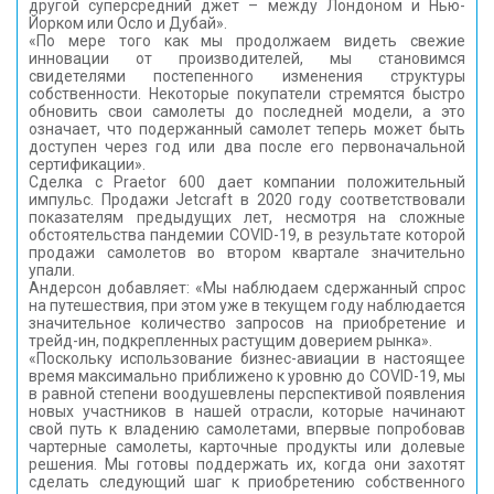
другой суперсредний джет – между Лондоном и Нью-
Йорком или Осло и Дубай».
«По мере того как мы продолжаем видеть свежие
инновации от производителей, мы становимся
свидетелями постепенного изменения структуры
собственности. Некоторые покупатели стремятся быстро
обновить свои самолеты до последней модели, а это
означает, что подержанный самолет теперь может быть
доступен через год или два после его первоначальной
сертификации».
Сделка с Praetor 600 дает компании положительный
импульс. Продажи Jetcraft в 2020 году соответствовали
показателям предыдущих лет, несмотря на сложные
обстоятельства пандемии COVID-19, в результате которой
продажи самолетов во втором квартале значительно
упали.
Андерсон добавляет: «Мы наблюдаем сдержанный спрос
на путешествия, при этом уже в текущем году наблюдается
значительное количество запросов на приобретение и
трейд-ин, подкрепленных растущим доверием рынка».
«Поскольку использование бизнес-авиации в настоящее
время максимально приближено к уровню до COVID-19, мы
в равной степени воодушевлены перспективой появления
новых участников в нашей отрасли, которые начинают
свой путь к владению самолетами, впервые попробовав
чартерные самолеты, карточные продукты или долевые
решения. Мы готовы поддержать их, когда они захотят
сделать следующий шаг к приобретению собственного