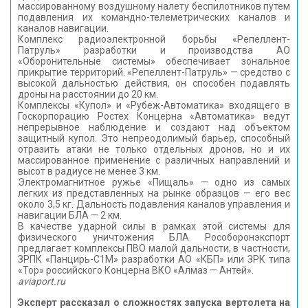
массированному воздушному налету беспилотников путем
подавления их командно-телеметрических каналов и
каналов навигации.
Комплекс радиоэлектронной борьбы «Репеллент-
Патруль» разработки и производства АО
«Оборонительные системы» обеспечивает зональное
прикрытие территорий. «Репеллент-Патруль» — средство с
высокой дальностью действия, он способен подавлять
дроны на расстоянии до 20 км.
Комплексы «Купол» и «Рубеж-Автоматика» входящего в
Госкорпорацию Ростех Концерна «Автоматика» ведут
непрерывное наблюдение и создают над объектом
защитный купол. Это непреодолимый барьер, способный
отразить атаки не только отдельных дронов, но и их
массированное применение с различных направлений и
высот в радиусе не менее 3 км.
Электромагнитное ружье «Пищаль» — одно из самых
легких из представленных на рынке образцов — его вес
около 3,5 кг. Дальность подавления каналов управления и
навигации БЛА — 2 км.
В качестве ударной силы в рамках этой системы для
физического уничтожения БЛА Рособоронэкспорт
предлагает комплексы ПВО малой дальности, в частности,
ЗРПК «Панцирь-С1М» разработки АО «КБП» или ЗРК типа
«Тор» российского Концерна ВКО «Алмаз — Антей».
aviaport.ru
Эксперт рассказал о сложностях запуска вертолета на