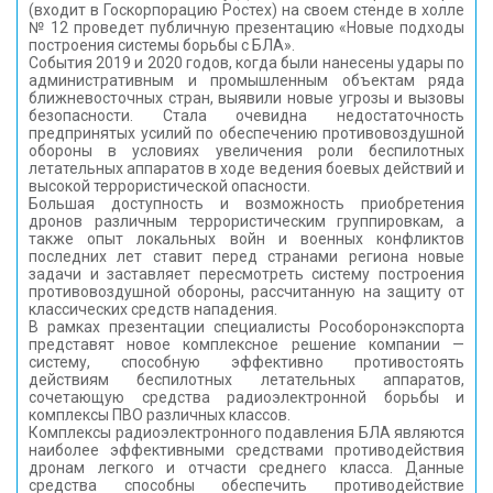
(входит в Госкорпорацию Ростех) на своем стенде в холле
№ 12 проведет публичную презентацию «Новые подходы
построения системы борьбы с БЛА».
События 2019 и 2020 годов, когда были нанесены удары по
административным и промышленным объектам ряда
ближневосточных стран, выявили новые угрозы и вызовы
безопасности. Стала очевидна недостаточность
предпринятых усилий по обеспечению противовоздушной
обороны в условиях увеличения роли беспилотных
летательных аппаратов в ходе ведения боевых действий и
высокой террористической опасности.
Большая доступность и возможность приобретения
дронов различным террористическим группировкам, а
также опыт локальных войн и военных конфликтов
последних лет ставит перед странами региона новые
задачи и заставляет пересмотреть систему построения
противовоздушной обороны, рассчитанную на защиту от
классических средств нападения.
В рамках презентации специалисты Рособоронэкспорта
представят новое комплексное решение компании —
систему, способную эффективно противостоять
действиям беспилотных летательных аппаратов,
сочетающую средства радиоэлектронной борьбы и
комплексы ПВО различных классов.
Комплексы радиоэлектронного подавления БЛА являются
наиболее эффективными средствами противодействия
дронам легкого и отчасти среднего класса. Данные
средства способны обеспечить противодействие