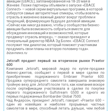
авиации (EBACE), запланированной на 18-20 мая в
Женеве. Позже партнеры объявили о запуске «EBACE
Connect» — новой серии виртуальных программ, в которой
соберутся самые авторитетные спикеры, чтобы вовлечь
отрасль в жизненно важный диалог вокруг проблем и
тенденций, формирующих будущее деловой авиации.
«Сейчас как никогда важно, чтобы у сообщества бизнес-
авиации была возможность собраться вместе для
обсуждения инноваций и возможностей, которые
продвинут отрасль вперед», — сказал президент и
генеральный директор NBAA Эд Болен. «EBACE Connect
послужит тем диалогом, который поможет участникам
продумать свои планы на вторую половину года».
bizavnews.ru
Jetcraft продает первый на вторичном рынке Praetor
600
Компания Jetcraft, мировой лидер по купле-продаже
бизнес-джетов, сообщает о первой в мире сделке по
приобретению подержанного Embraer Praetor 600.
Продажа суперсреднего самолета завершила знаковую
тройную веху для Jetcraft после того, как компания вскоре
после сертификации участвовала в сделке по покупке
первого подержанного Gulfstream G500 и одного из
первых подержанных Bombardier Global 7500.
Чад Андерсон, президент Jetcraft, говорит: «Praetor 600 –
один из новейших и наиболее прорывных частных
самолетов в мире, способный летать дальше, чем любой