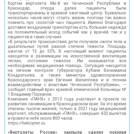
бортом вертолета Ми-8 из Чеченской Республики в
КОНТАКТЫ
Краснодар, откуда далее пациенты были
транспортированы в краевой ожоговый центр. Буквально
несколько часов могут стоить жизни, поэтому так важно
помнить про «золотой час» пациента. Именно благодаря
доставке воздушным транспортом есть большая надежда
на положительный исход событий как у врачей, так и у
пациентов в таких случаях.
«В результате происшествия дети получили ожоги тела и
дыхательных путей разной степени тяжести. Площадь
ожогов от 15 до 55%. В настоящий момент пациенты
находятся в реанимации на искусственной вентиляции
легких, состояние тяжелое. Им оказывается вся
необходимая медицинская помощь. Ситуация находится
на личном контроле губернатора Кубани Вениамина
Кондратьева, а также министра здравоохранения
Краснодарского края Евгения Филиппова и в тесном
взаимодействии с властями Чеченской Республики», —
сообщил главный врач краевой клинической больницы №
1 Владимир Порханов.
Компания «ПАНХ» с 2013 года участвует в проекте по
развитию санавиации в Краснодарском крае. За это время
спасены тысячи жизней, только в 2021 году медицинский
вертолет, обслуживаемый «ПАНХ», совершил 420 вылетов
и провел в небе около 800 часов.
https://helicopter.su
«Вертолеты России» закрыли сделку покупки