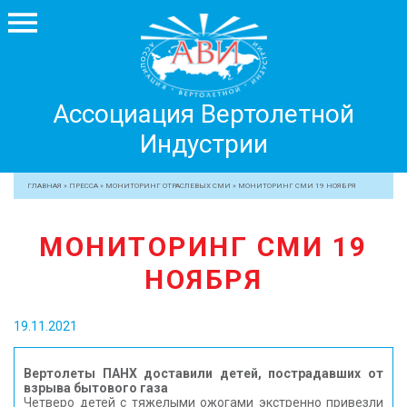
Ассоциация
Ассоциация Вертолетной
Вертолетной
Индустрии
Индустрии
+7 499 755 99 29
ГЛАВНАЯ
»
ПРЕССА
»
МОНИТОРИНГ ОТРАСЛЕВЫХ СМИ
»
МОНИТОРИНГ СМИ 19 НОЯБРЯ
АССОЦИАЦИЯ
МОНИТОРИНГ СМИ 19
ЧЛЕНЫ АВИ
НОЯБРЯ
МЕРОПРИЯТИЯ
ПРОФЕССИОНАЛАМ
19.11.2021
ЖУРНАЛ
ПРЕССА
Вертолеты ПАНХ доставили детей, пострадавших от
взрыва бытового газа
МЕДИА
Четверо детей с тяжелыми ожогами экстренно привезли