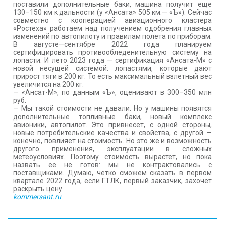
поставили дополнительные баки, машина получит еще
130–150 км к дальности (у «Ансата» 505 км.— «Ъ»). Сейчас
совместно с кооперацией авиационного кластера
«Ростеха» работаем над получением одобрения главных
изменений по автопилоту и правилам полета по приборам.
В августе—сентябре 2022 года планируем
сертифицировать противообледенительную систему на
лопасти. И лето 2023 года — сертификация «Ансата-М» с
новой несущей системой: лопастями, которые дают
прирост тяги в 200 кг. То есть максимальный взлетный вес
увеличится на 200 кг.
— «Ансат-М», по данным «Ъ», оценивают в 300–350 млн
руб.
— Мы такой стоимости не давали. Но у машины появятся
дополнительные топливные баки, новый комплекс
авионики, автопилот. Это привнесет, с одной стороны,
новые потребительские качества и свойства, с другой —
конечно, повлияет на стоимость. Но это же и возможность
другого применения, эксплуатации в сложных
метеоусловиях. Поэтому стоимость вырастет, но пока
назвать ее не готов: мы не контрактовались с
поставщиками. Думаю, четко сможем сказать в первом
квартале 2022 года, если ГТЛК, первый заказчик, захочет
раскрыть цену.
kommersant.ru