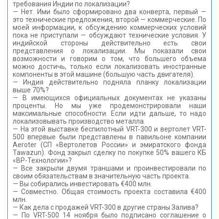
требования Индии по локализации?
— Нет. Ими было сформировано два конверта, первый —
это технические предложения, второй — коммерческие. По
моей информации, к обсуждению коммерческих условий
пока не приступали — обсуждают технические условия. У
индийской стороны действительно есть свои
представления о локализации. Мы показали свои
возможности и говорим о том, что большего объема
можно достичь, только если локализовать иностранные
компоненты в этой машине (большую часть двигателя).
— Индия действительно подняла планку локализации
выше 70%?
— В имеющихся официальных документах не указаны
проценты. Но мы уже продемонстрировали наши
максимальные способности. Если идти дальше, то надо
локализовывать производство металла.
— На этой выставке беспилотный VRT-300 и вертолет VRT-
500 впервые были представлены в павильоне компании
Aeroter (СП «Вертолетов России» и эмиратского фонда
Tawazun). Фонд закрыл сделку по покупке 50% вашего КБ
«ВР-Технологии»?
— Все закрыли двумя траншами и проинвестировали по
своим обязательствам в значительную часть проекта.
— Вы собирались инвестировать €400 млн.
— Совместно. Общая стоимость проекта составила €400
млн.
— Как дела с продажей VRT-300 в другие страны Залива?
— По VRT-500 14 ноября было подписано соглашение о