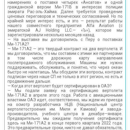
намерениях о поставке четырех «Ансатов» и одной
гражданской версии Ми-171В в интересах полиции
эмирата Рас-эль-Хайма. Далее требуется проведение
ценовых переговоров и технических согласований. Но по
крайней мере интерес есть, и это — результат работы
нашего совместного предприятия Alfa Aviation (с
эмиратской AJ Holding LLC.— «Ъ»), которое мы
зарегистрировали несколько месяцев назад.
— На выставке вы договорились с Перу о поставках
Ми-171А2?
— Ми-171А2 — это твердый контракт на два вертолета. И
мы договорились, что мы составим с этими же партнерами
в том числе дорожную карту направления
послепродажного обслуживания. Машины же нужно
поддерживать, обслуживать, и понятно, что через океан
быстро не налетаешь. Мы обсудили эти вопросы, контракт
подписан через наше СП не только в этот регион, но есть и
продвижение дальше.
— Когда этот вертолет будет сертифицирован в ОАЭ?
— Мы подали заявку на сертификацию вертолета
Ми-171А2 в апреле этого года. Работа с авиационными
властями ОАЭ идет, соответственно, мы ждем их приезда
на осмотр разработчика НЦВ (Национальный центр
вертолетостроения им. Миля и Камова) и завода-
производителя, учебного центра в декабре—январе.
Предварительно мы ожидаем получения сертификата
здесь на Ми-171А2 в конце первого квартала 2022 года.
Это предварительные сроки, никто не давал обязательств,