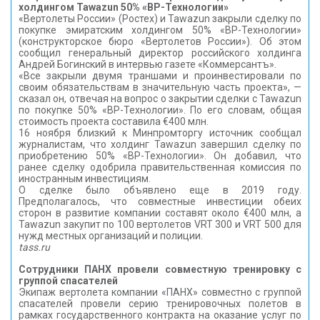
холдингом Tawazun 50% «ВР-Технологии»
«Вертолеты России» (Ростех) и Tawazun закрыли сделку по
покупке эмиратским холдингом 50% «ВР-Технологии»
(конструкторское бюро «Вертолетов России»). Об этом
сообщил генеральный директор российского холдинга
Андрей Богинский в интервью газете «Коммерсантъ».
«Все закрыли двумя траншами и проинвестировали по
своим обязательствам в значительную часть проекта», —
сказал он, отвечая на вопрос о закрытии сделки с Tawazun
по покупке 50% «ВР-Технологии». По его словам, общая
стоимость проекта составила €400 млн.
16 ноября близкий к Минпромторгу источник сообщал
журналистам, что холдинг Tawazun завершил сделку по
приобретению 50% «ВР-Технологии». Он добавил, что
ранее сделку одобрила правительственная комиссия по
иностранным инвестициям.
О сделке было объявлено еще в 2019 году.
Предполагалось, что совместные инвестиции обеих
сторон в развитие компании составят около €400 млн, а
Tawazun закупит по 100 вертолетов VRT 300 и VRT 500 для
нужд местных организаций и полиции.
tass.ru
Сотрудники ПАНХ провели совместную тренировку с
группой спасателей
Экипаж вертолета компании «ПАНХ» совместно с группой
спасателей провели серию тренировочных полетов в
рамках государственного контракта на оказание услуг по