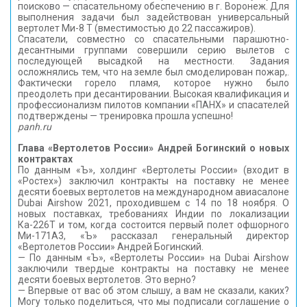
поисково — спасательному обеспечению в г. Воронеж. Для
выполнения задачи был задействован универсальный
вертолет Ми-8 Т (вместимостью до 22 пассажиров).
Спасатели, совместно со спасательными парашютно-
десантными группами совершили серию вылетов с
последующей высадкой на местности. Задания
осложнялись тем, что на земле был смоделирован пожар,.
Фактически горело пламя, которое нужно было
преодолеть при десантировании. Высокая квалификация и
профессионализм пилотов компании «ПАНХ» и спасателей
подтверждены — тренировка прошла успешно!
panh.ru
Глава «Вертолетов России» Андрей Богинский о новых
контрактах
По данным «Ъ», холдинг «Вертолеты России» (входит в
«Ростех») заключил контракты на поставку не менее
десяти боевых вертолетов на международном авиасалоне
Dubai Airshow 2021, проходившем с 14 по 18 ноября. О
новых поставках, требованиях Индии по локализации
Ка-226T и том, когда состоится первый полет офшорного
Ми-171А3, «Ъ» рассказал генеральный директор
«Вертолетов России» Андрей Богинский.
— По данным «Ъ», «Вертолеты России» на Dubai Airshow
заключили твердые контракты на поставку не менее
десяти боевых вертолетов. Это верно?
— Впервые от вас об этом слышу, а вам не сказали, каких?
Могу только поделиться, что мы подписали соглашение о