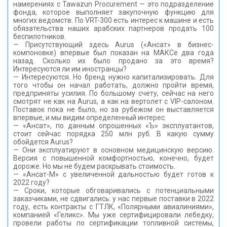
намерениях с Tawazun Procurement — это подразделение
фонда, которое выполняет закупочную функцию для
многих ведомств. По VRT-300 есть интерес к машине и есть
обязательства наших арабских партнеров продать 100
беспилотников.
— Присутствующий здесь Aurus («Ансат» в бизнес-
компоновке) впервые был показан на МАКСе два года
назад. Сколько их было продано за это время?
Интересуются ли им иностранцы?
— Интересуются. Но бренд нужно капитализировать. Для
того чтобы он начал работать, должно пройти время,
предприняты усилия. По большому счету, сейчас на него
смотрят не как на Aurus, а как на вертолет с VIP-салоном.
Поставок пока не было, но за рубежом он выставляется
впервые, и мы видим определенный интерес.
— «Ансат», по данным опрошенных «Ъ» эксплуатантов,
стоит сейчас порядка 250 млн руб. В какую сумму
обойдется Aurus?
— Они эксплуатируют в основном медицинскую версию.
Версия с повышенной комфортностью, конечно, будет
дороже. Но мы не будем раскрывать стоимость.
— «Ансат-М» с увеличенной дальностью будет готов к
2022 году?
— Сроки, которые обговаривались с потенциальными
заказчиками, не сдвигались: у нас первые поставки в 2022
году, есть контракты с ГТЛК, «Полярными авиалиниями»,
компанией «Геликс». Мы уже сертифицировали лебедку,
провели работы по сертификации топливной системы,