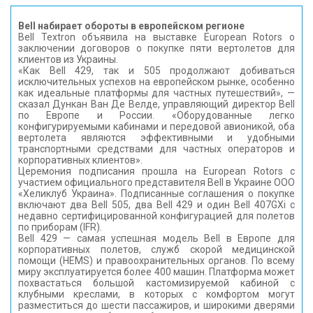
Bell набирает обороты в европейском регионе
Bell Textron объявила на выставке European Rotors о
заключении договоров о покупке пяти вертолетов для
клиентов из Украины.
«Как Bell 429, так и 505 продолжают добиваться
исключительных успехов на европейском рынке, особенно
как идеальные платформы для частных путешествий», —
сказал Дункан Ван Де Велде, управляющий директор Bell
по Европе и России. «Оборудованные легко
конфигурируемыми кабинами и передовой авионикой, оба
вертолета являются эффективными и удобными
транспортными средствами для частных операторов и
корпоративных клиентов».
Церемония подписания прошла на European Rotors с
участием официального представителя Bell в Украине ООО
«Хеликлуб Украина». Подписанные соглашения о покупке
включают два Bell 505, два Bell 429 и один Bell 407GXi с
недавно сертифицированной конфигурацией для полетов
по приборам (IFR).
Bell 429 — самая успешная модель Bell в Европе для
корпоративных полетов, служб скорой медицинской
помощи (HEMS) и правоохранительных органов. По всему
миру эксплуатируется более 400 машин. Платформа может
похвастаться большой кастомизируемой кабиной с
клубными креслами, в которых с комфортом могут
разместиться до шести пассажиров, и широкими дверями