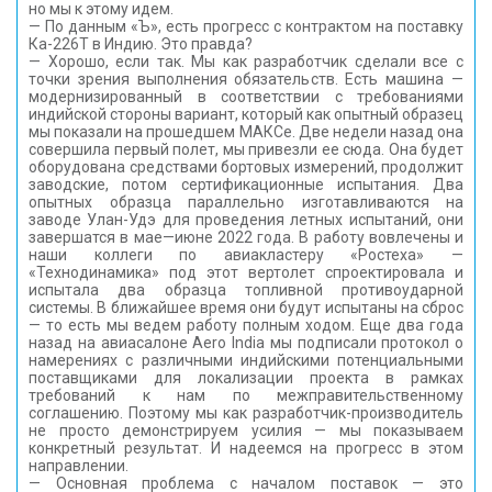
но мы к этому идем.
— По данным «Ъ», есть прогресс с контрактом на поставку
Ка-226T в Индию. Это правда?
— Хорошо, если так. Мы как разработчик сделали все с
точки зрения выполнения обязательств. Есть машина —
модернизированный в соответствии с требованиями
индийской стороны вариант, который как опытный образец
мы показали на прошедшем МАКСе. Две недели назад она
совершила первый полет, мы привезли ее сюда. Она будет
оборудована средствами бортовых измерений, продолжит
заводские, потом сертификационные испытания. Два
опытных образца параллельно изготавливаются на
заводе Улан-Удэ для проведения летных испытаний, они
завершатся в мае—июне 2022 года. В работу вовлечены и
наши коллеги по авиакластеру «Ростеха» —
«Технодинамика» под этот вертолет спроектировала и
испытала два образца топливной противоударной
системы. В ближайшее время они будут испытаны на сброс
— то есть мы ведем работу полным ходом. Еще два года
назад на авиасалоне Aero India мы подписали протокол о
намерениях с различными индийскими потенциальными
поставщиками для локализации проекта в рамках
требований к нам по межправительственному
соглашению. Поэтому мы как разработчик-производитель
не просто демонстрируем усилия — мы показываем
конкретный результат. И надеемся на прогресс в этом
направлении.
— Основная проблема с началом поставок — это