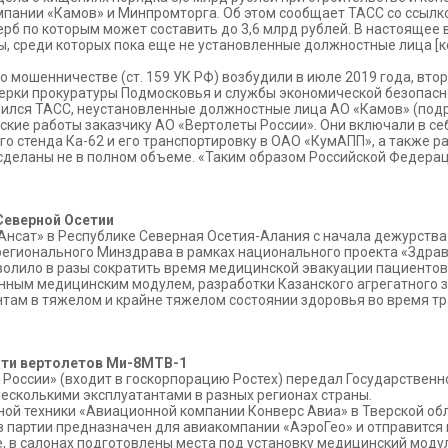
пании «Камов» и Минпромторга. Об этом сообщает ТАСС со ссылко
ерб по которым может составить до 3,6 млрд рублей. В настоящее 
ы, среди которых пока еще не установленные должностные лица [ко
о мошенничестве (ст. 159 УК РФ) возбудили в июле 2019 года, втор
ерки прокуратуры Подмосковья и службы экономической безопасно
мился ТАСС, неустановленные должностные лица АО «Камов» (подря
кие работы заказчику АО «Вертолеты России». Они включали в с
го стенда Ка-62 и его транспортировку в ОАО «КумАПП», а также р
и сделаны не в полном объеме. «Таким образом Российской Федерац
Северной Осетии
Ансат» в Республике Северная Осетия-Алания с начала дежурства
регионального Минздрава в рамках национального проекта «Здра
волило в разы сократить время медицинской эвакуации пациентов
нным медицинским модулем, разработки Казанского агрегатного 
ам в тяжелом и крайне тяжелом состоянии здоровья во время т
яти вертолетов Ми-8МТВ-1
России» (входит в госкорпорацию Ростех) передал Государственн
несколькими эксплуатантами в разных регионах страны.
ой техники «Авиационной компании Конверс Авиа» в Тверской об
в партии предназначен для авиакомпании «АэроГео» и отправится 
 в салонах подготовлены места под установку медицинский моду