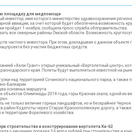
ную площадку для медпомощи
й инвестор, имя которого министерство здравоохранения региона
арной авиации, за счет которой будет обеспечена возможность кр
и пройдет 1 ноября, сообщила пресс-служба облправительства.
вать все северные районы Омской области. Возможность круглосу
ств частного инвестора. При этом, докладывая о данном объекте
нацпроекта без участия бюджетных средств.
омпанией «Хели-Грант» открыл уникальный «Вертолетный центр», 
 Краснодарского края. Полеты будут выполняться известной на 
улки над территорией Сочинского национального парка, а также 
ино-Балкарии.
два основных маршрута.
 объектов Олимпиады 2014 года, горы Красная скала, одной из ве
оры».
ь не только величие горных ландшафтов, но и бескрайнее Черное
в район Кудепсты через Старую Краснополянскую дорогу, а также
i и территории Форелевого хозяйства.
при строительстве и конструировании вертолета Ка-62
ела о хищениях порядка 3,6 млрд рублей при строительстве и кон