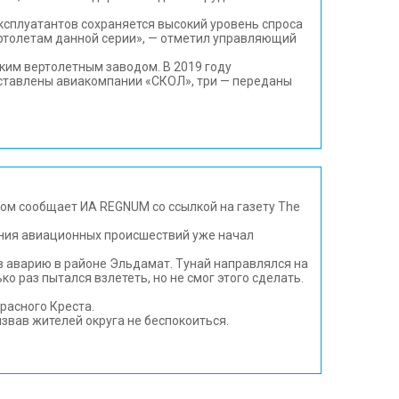
эксплуатантов сохраняется высокий уровень спроса
вертолетам данной серии», — отметил управляющий
ским вертолетным заводом. В 2019 году
оставлены авиакомпании «СКОЛ», три — переданы
том сообщает ИА REGNUM со ссылкой на газету The
вания авиационных происшествий уже начал
 в аварию в районе Эльдамат. Тунай направлялся на
о раз пытался взлететь, но не смог этого сделать.
расного Креста.
звав жителей округа не беспокоиться.