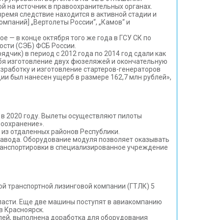
й на источник в правоохранительных органах.
время следствие находится в активной стадии и
мпаний] „Вертолеты России“, „Камов“ и
ое — в конце октября того же года в ГСУ СК по
сти (СЭБ) ФСБ России.
дчик) в период с 2012 года по 2014 год сдали как
ебя изготовление двух фюзеляжей и окончательную
азработку и изготовление стартеров-генераторов
ии был нанесен ущерб в размере 162,7 млн рублей»,
 в 2020 году. Вылеты осуществляют пилоты
воохранение».
 из отдаленных районов Республики.
завода. Оборудование модуля позволяет оказывать
ранспортировки в специализированное учреждение
ой транспортной лизинговой компании (ГТЛК) 5
ласти. Еще две машины поступят в авиакомпанию
в Красноярск.
лей, выполнена доработка для оборудования