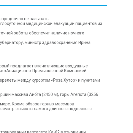
 предпочло не называть.
углосуточной медицинской эвакуации пациентов из
точной работы обеспечит наличие ночного
 губернатору, министр здравоохранения Ирина
который предлагает впечатляющие воздушные
рынке «Авиационно-Промышленной Компанией
перелеты между курортом «Роза Хутор» и пунктами
ршин массива Аибга (2450 м), горы Агепста (3256
 море. Кроме обзора горных массивов
 осмотр с высоты самого длинного подвесного
струировании вертолета Ка-62 в отношении