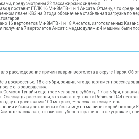
ками, предусмотрены 22 пассажирских сиденья.
завод поставит ГТЛК 16 Ми-8МТВ-1 и 4 Ансата. Отмечу, что среди 
твенном плане КВЗ на 3 года обозначена стабильная загрузка по 
стовгаров.
едано 16 вертолетов Ми-8МТВ-1 и 18 Ансатов, изготовленных Казан
я получила 7 вертолетов Ансат с медмодулями: 4 машины были п
ло расследование причин аварии вертолета в округе Нарок. Об э
е в воскресенье, 18 октября, заявил, что департамент расследо
после его завершения.
к Сэмюэл Тунай и еще трое человек в субботу, 17 октября, попали
 Очевидцы рассказали, что пилот вертолета Robinson R44 нескольк
садку на расстоянии 100 метров», — рассказал свидетель.
анения и были доставлены в больницу на машине скорой помощи К
манте рассказал, что жизни губернатора ничего не угрожает, при