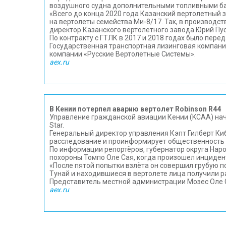
воздушного судна дополнительными топливными ба
«Всего до конца 2020 года Казанский вертолетный 
на вертолеты семейства Ми-8/17. Так, в производс
директор Казанского вертолетного завода Юрий Пу
По контракту с ГТЛК в 2017 и 2018 годах было пер
Государственная транспортная лизинговая компани
компании «Русские Вертолетные Системы».
aex.ru
В Кении потерпел аварию вертолет Robinson R44
Управление гражданской авиации Кении (KCAA) нача
Star.
Генеральный директор управления Кэпт Гилберт Киб
расследование и проинформирует общественность 
По информации репортёров, губернатор округа Наро
похороны Томпо Оле Сая, когда произошел инцидент.
«После пятой попытки взлёта он совершил грубую по
Тунай и находившиеся в вертолете лица получили р
Представитель местной администрации Мозес Оле Са
aex.ru