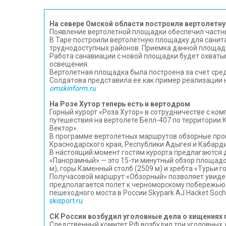
На севере Омской области построили вертолет
Появление вертолетной площадки обеспечил частны
В Таре построили вертолетную площадку для санит
труднодоступных районов. Приемка данной площадк
Работа санавиации с новой площадки будет охваты
освещения.
Вертолетная площадка была построена за счет сред
Солдатова представила ее как пример реализации 
omskinform.ru
На Розе Хутор теперь есть и вертодром
Горный курорт «Роза Хутор» в сотрудничестве с к
путешествия на вертолете Белл-407 по территории
Вектор».
В программе вертолетных маршрутов обзорные прог
Краснодарского края, Республики Адыгея и Кабард
В настоящий момент гостям курорта предлагаются 
«Панорамный» — это 15-ти минутный обзор площадок
м), горы Каменный столб (2509 м) и хребта «Турьи г
Получасовой маршрут «Обзорный» позволяет увидет
предполагается полет к черноморскому побережью 
пешеходного моста в России Skypark AJ Hacket Soch
skisport.ru
СК России возбудил уголовные дела о хищениях 
Следственный комитет РФ возбудил три уголовных д