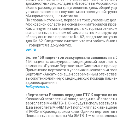
должностных лиц холдинга «Вертолеты России», ком
«Всего расследуется три уголовных дела, общий ущ
устанавливает всех соучастников преступной групп
Минпромторга», — отметил он.
По словам источника, первое из трех уголовных дел 
Московской области на основании материалов пров
Как следует из материалов дел, с которыми ознако
выполненные в полном объеме опытно-конструкторс
сборку опытного вертолета Ка-62, создание натурно
для Ка-62. Следствие считает, что эти работы был
— говорится в документах.
aex.ru
Более 150 пациентов эвакуировала санавиация в 
154 пациента эвакуировал медицинский вертолет «
компании «Русские Вертолетные Системы» и врачи 
Применение вертолета в условиях высокогорья поз
Вертолет «Ансат» оснащен современным отечестве
высокотехнологичную медицинскую помощь пациент
здравоохранения.
helisystems.ru
«Вертолеты России» передали ГТЛК партию из п
Казанский вертолетный завод холдинга «Вертолеты 
вертолетов Ми-8МТВ-1. Они будут использоваться 
Два вертолета Ми-8МТВ-1 пополнят парк авиационн
«ПАНХ» в Краснодарском крае. Один из вертолетов 
Переданные вертолеты Ми-8МТВ-1 — многоцелевые,