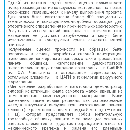
Одной из важных задач стала оценка возможности
импортозамещения используемых материалов на новые
российские, появившиеся к началу выполнения проекта.
Для этого было изготовлено более 400 специальных
тематических и конструктивно-подобных образцов для
оперативного определения их прочностных характеристик.
Результаты исследований показали, что отечественные
материалы не уступают зарубежным и могут быть
использованы в конструкции крыла самолета малой
авиации.
Полученные оценки прочности на образцах были
положены в основу разработки силовой конструкции,
включающей лонжероны и нервюры, а также трехслойные
панели обшивки. Изготовление демонстратора
выполнялось на двух площадках: лонжероны — в СибНИА
им. С.А. Чаплыгина в автоклавном формовании, а
остальные элементы — в ЦАГИ в технологии вакуумного
формования.
«Мы впервые разработали и изготовили демонстратор
силовой конструкции крыла самолета малой авиации из
отечественных композиционных материалов. Были
применены такие новые решения, как использование
метода вакуумной инфузии при изготовлении панели
кессона (ее размах составляет порядка 5 м, хорда — около
1 м), которая представляет собой интегральную
трехслойную обшивку; защита с ее помощью основных
силовых элементов от ударных повреждений, отказ от
механического крепежа и замена его клеевыми