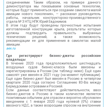
соединениями. Таким образом, на примере данного
демонстратора мы показываем основные технологии,
которые будут применяться при создании самолета малой
авиации нового поколения», — рассказал руководитель
работы, начальник конструкторско-производственного
отдела № 3 НТЦ НПК Юрий Евдокимов.
В этом году будут проведены прочностные испытания
изготовленной конструкции крыла, результаты которых
должны подтвердить правильность выбранных
технических решений, а также возможность
рекомендации ее для применения в самолетах малой
авиации.
aex.ru
Где регистрируют бизнес-джеты российские
владельцы
В течение 2020 года предположительно шестнадцать
воздушных судов бизнес-класса были ввезены и
зарегистрированы в России (см. таблицу ниже). Ещё один
самолёт уже ввезён в 2021 году (на момент публикации).
Ещё один бизнес-джет был ввезён в Россию в четвёртом
квартале 2020 года согласно Соглашению 83-Bis между
Бермудскими островами и Россией.
Если данные соответствуют действительности, ввоз
бизнес-джетов в Россию в таком количестве является
позитивным событием для отрасли и вероятно обусловлен
введением с 1 января 2020 года нулевой (0%) ставки
ввозного НДС, а также возросшим спросом на внутренние