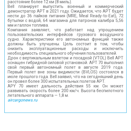
расстояние более 12 км (8 миль).
Bell планирует выпустить военный и коммерческий
демонстратор APT в 2021 году. Ожидается, что APT будет
нести до 36 пайков питания (MRE, Meal Ready-to-Eat), 72
бутылки с водой, 64 магазина для патронов калибра 5,56
мм и галлон топлива.
Компания заявляет, что работает над упрощением
пользовательских интерфейсов грузового воздушного
судно. Характеристики его автономных функций также
должны быть улучшены. Цель состоит в том, чтобы
снизить эксплуатационные расходы и исключить
необходимость специального обучения пользователей.
Дрон с вертикальным взлетом и посадкой (VTOL) Bell APT
оснащен гибридной силовой установкой. APT 70 выполнил
свой первый автономный полет в августе 2019 года.
Первый полет вне зоны видимости (BVLOS) состоялся в
июле прошлого года. Bell заявил, что на сегодняшний день
он провел более 300 испытательных полетов APT.
APY 70 имеет дальность действия 55 км. Он может
развивать скорость более 200 км/ч. Высота беспилотного
летательного аппарата — 1,8 м.
aircargonews.ru