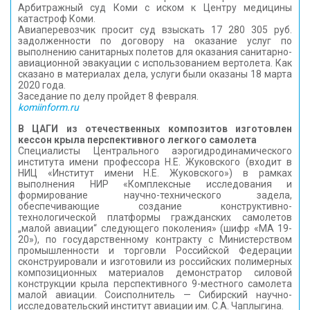
Арбитражный суд Коми с иском к Центру медицины
КОНТАКТЫ
катастроф Коми.
Авиаперевозчик просит суд взыскать 17 280 305 руб.
задолженности по договору на оказание услуг по
выполнению санитарных полетов для оказания санитарно-
авиационной эвакуации с использованием вертолета. Как
сказано в материалах дела, услуги были оказаны 18 марта
2020 года.
Заседание по делу пройдет 8 февраля.
komiinform.ru
В ЦАГИ из отечественных композитов изготовлен
кессон крыла перспективного легкого самолета
Специалисты Центрального аэрогидродинамического
института имени профессора Н.Е. Жуковского (входит в
НИЦ «Институт имени Н.Е. Жуковского») в рамках
выполнения НИР «Комплексные исследования и
формирование научно-технического задела,
обеспечивающие создание конструктивно-
технологической платформы гражданских самолетов
„малой авиации“ следующего поколения» (шифр «МА 19-
20»), по государственному контракту с Министерством
промышленности и торговли Российской Федерации
сконструировали и изготовили из российских полимерных
композиционных материалов демонстратор силовой
конструкции крыла перспективного 9-местного самолета
малой авиации. Соисполнитель — Сибирский научно-
исследовательский институт авиации им. С.А. Чаплыгина.