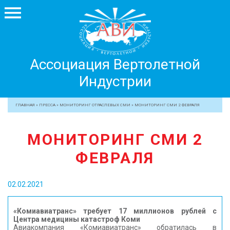
Ассоциация
Ассоциация Вертолетной
Вертолетной
Индустрии
Индустрии
+7 499 755 99 29
ГЛАВНАЯ
»
ПРЕССА
»
МОНИТОРИНГ ОТРАСЛЕВЫХ СМИ
»
МОНИТОРИНГ СМИ 2 ФЕВРАЛЯ
АССОЦИАЦИЯ
МОНИТОРИНГ СМИ 2
ЧЛЕНЫ АВИ
ФЕВРАЛЯ
МЕРОПРИЯТИЯ
ПРОФЕССИОНАЛАМ
02.02.2021
ЖУРНАЛ
ПРЕССА
«Комиавиатранс» требует 17 миллионов рублей с
Центра медицины катастроф Коми
МЕДИА
Авиакомпания «Комиавиатранс» обратилась в