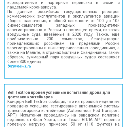
корпоративные и чартерные перевозки в связи с
пандемией коронавируса.
По данным российских государственных реестров
коммерческих эксплуатантов и эксплуатантов авиации
общего назначения, в общей сложности от 100 до 105
бизнес-самолётов западных производителей
зарегистрировано в России в настоящее время, включая
воздушные суда, ввезённые в 2020 году. Также, ещё
приблизительно 200 самолётов, бенефициарно
принадлежащих россиянам за пределами России,
зарегистрированы в вышеперечисленных юрисдикциях, а
также на Мальте, в странах Балтии и Скандинавии. Таким
образом, суммарный парк воздушных судов составляет
более 300 единиц.
bizavnews.ru
Bell Textron провел успешные испытания дрона для
доставки контейнеров
Концерн Bell Textron сообщил, что на прошлой неделе им
проведено успешное тестирование автономной системы
транспортировки контейнеров (Autonomous Pod Transport,
APT). Испытания проводились на заводском полигоне
недалеко от Форт-Уэрта, штат Техас. БПЛА APT перенес
полезную нагрузку примерно 50 кг (110 фунтов) на