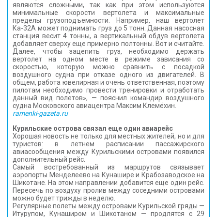
являются сложными, так как при этом используются
минимальные скорости вертолета и максимальные
пределы грузоподъемности. Например, наш вертолет
Ка-32А может поднимать груз до 5 тонн. Данная насосная
станция весит 4 тонны, а вертикальный обдув вертолета
добавляет сверху еще примерно полтонны. Вот и считайте.
Далее, чтобы зацепить груз, необходимо держать
вертолет на одном месте в режиме зависания со
скоростью, которую можно сравнить с посадкой
воздушного судна при отказе одного из двигателей. В
общем, работа ювелирная и очень ответственная, поэтому
пилотам необходимо провести тренировки и отработать
данный вид полетов», — пояснил командир воздушного
судна Московского авиацентра Максим Клемёхин.
ramenki-gazeta.ru
Курильские острова связал еще один авиарейс
Хорошая новость не только для местных жителей, но и для
туристов: в летнем расписании пассажирского
авиасообщения между Курильскими островами появился
дополнительный рейс.
Самый востребованный из маршрутов связывает
аэропорты Менделеево на Кунашире и Крабозаводское на
Шикотане. На этом направлении добавится еще один рейс.
Пересечь по воздуху пролив между соседними островами
можно будет трижды в неделю.
Регулярные полеты между островами Курильской гряды —
Итурупом, Кунаширом и Шикотаном — продлятся с 29