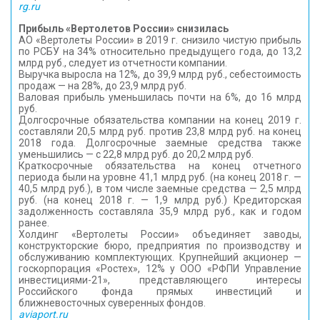
rg.ru
Прибыль «Вертолетов России» снизилась
АО «Вертолеты России» в 2019 г. снизило чистую прибыль
по РСБУ на 34% относительно предыдущего года, до 13,2
млрд руб., следует из отчетности компании.
Выручка выросла на 12%, до 39,9 млрд руб., себестоимость
продаж — на 28%, до 23,9 млрд руб.
Валовая прибыль уменьшилась почти на 6%, до 16 млрд
руб.
Долгосрочные обязательства компании на конец 2019 г.
составляли 20,5 млрд руб. против 23,8 млрд руб. на конец
2018 года. Долгосрочные заемные средства также
уменьшились — с 22,8 млрд руб. до 20,2 млрд руб.
Краткосрочные обязательства на конец отчетного
периода были на уровне 41,1 млрд руб. (на конец 2018 г. —
40,5 млрд руб.), в том числе заемные средства — 2,5 млрд
руб. (на конец 2018 г. — 1,9 млрд руб.) Кредиторская
задолженность составляла 35,9 млрд руб., как и годом
ранее.
Холдинг «Вертолеты России» объединяет заводы,
конструкторские бюро, предприятия по производству и
обслуживанию комплектующих. Крупнейший акционер —
госкорпорация «Ростех», 12% у ООО «РФПИ Управление
инвестициями-21», представляющего интересы
Российского фонда прямых инвестиций и
ближневосточных суверенных фондов.
aviaport.ru