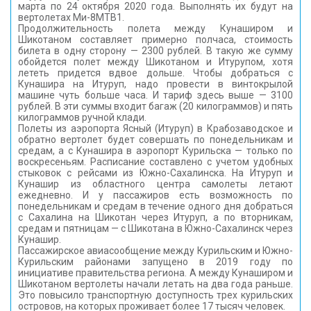
марта по 24 октября 2020 года. Выполнять их будут на
вертолетах Ми-8МТВ1.
Продолжительность полета между Кунаширом и
Шикотаном составляет примерно полчаса, стоимость
билета в одну сторону — 2300 рублей. В такую же сумму
обойдется полет между Шикотаном и Итурупом, хотя
лететь придется вдвое дольше. Чтобы добраться с
Кунашира на Итуруп, надо провести в винтокрылой
машине чуть больше часа. И тариф здесь выше — 3100
рублей. В эти суммы входит багаж (20 килограммов) и пять
килограммов ручной клади.
Полеты из аэропорта Ясный (Итуруп) в Крабозаводское и
обратно вертолет будет совершать по понедельникам и
средам, а с Кунашира в аэропорт Курильска — только по
воскресеньям. Расписание составлено с учетом удобных
стыковок с рейсами из Южно-Сахалинска. На Итуруп и
Кунашир из областного центра самолеты летают
ежедневно. И у пассажиров есть возможность по
понедельникам и средам в течение одного дня добраться
с Сахалина на Шикотан через Итуруп, а по вторникам,
средам и пятницам — с Шикотана в Южно-Сахалинск через
Кунашир.
Пассажирское авиасообщение между Курильским и Южно-
Курильским районами запущено в 2019 году по
инициативе правительства региона. А между Кунаширом и
Шикотаном вертолеты начали летать на два года раньше.
Это повысило транспортную доступность трех курильских
островов, на которых проживает более 17 тысяч человек.