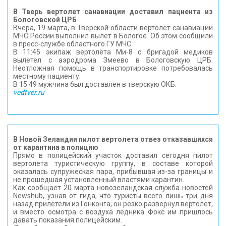
В Тверь вертолет санавиации доставил пациента из
Бологовской ЦРБ
Вчера, 19 марта, в Тверской области вертолет санавиации
МЧС России выполнил вылет в Бологое. Об этом сообщили
в пресс-службе областного ГУ МЧС.
В 11:45 экипаж вертолёта Ми-8 с бригадой медиков
вылетел с аэродрома Змеево в Бологовскую ЦРБ.
Неотложная помощь в транспортировке потребовалась
местному пациенту.
В 15:49 мужчина был доставлен в тверскую ОКБ.
vedtver.ru
В Новой Зеландии пилот вертолета отвез отказавшихся
от карантина в полицию
Прямо в полицейский участок доставил сегодня пилот
вертолета туристическую группу, в составе которой
оказалась супружеская пара, прибывшая из-за границы и
не прошедшая установленный властями карантин.
Как сообщает 20 марта новозеландская служба новостей
Newshub, узнав от гида, что туристы всего лишь три дня
назад прилетели из Гонконга, он резко развернул вертолет,
и вместо осмотра с воздуха ледника Фокс им пришлось
давать показания полицейским.