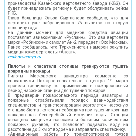
производства Казанского вертолетного завода (КВЗ). Он
КОНТАКТЫ
будет принадлежать региону и будет обслуживать рейсы
РКБ.
Глава больницы Эльза Сыртланова сообщила, что для
вертолета уже забронировано 75 вылетов на вторую
половину года.
На данный момент для медиков средства авиации
поставляет авиакомпания «Руслайн». Это два вертолета
марки «Робинсон» и самолет Ан-2, передает «Эхо Москвы».
Ранее сообщалось, что Туркменистан намерен закупить
медицинские вертолеты «Ансат».
realnoevremya.ru
Пилоты и спасатели столицы тренируются тушить
природные пожары
Пилоты Московского авиацентра совместно со
спасателями Пожарно-спасательного центра 19 марта
провели тренировку по применению в пожароопасный
период насосной станции для тушения пожаров.
В преддверии пожароопасного периода авиаторы и
пожарные отрабатывали порядок взаимодействия
специалистов и транспортировали вертолетом насосную
станцию Sigma , которая необходима при тушении крупных
пожаров как бесперебойный источник воды. Станция
оснащена мощными насосами и большим количеством
пожарных рукавов, что позволяет подавать воду на
расстояние до 3 км от водоема и заправлять спецтехнику.
«Авиационные работы по транспортировке грузов