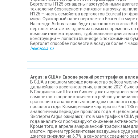
Вертолеты H125 оснащены газотурбинными двигател
технологии безопасности снижают нагрузку на пил
H125 — часть семейства вертолетов Ecureuil (от фра
мира. Суммарный налет вертолетов Ecureuil в мире 
На стенде Airbus также будет расположена зона Air
вертолет считается одним из самых современных в м
композитные материалы; турбовальные двигатели н
конструкции — лопасти blue-edge с похожими на бу
Вертолет способен провести в воздухе более 4 часо
helirussia.ru
Argus: в США и Европе резкий рост трафика дело
В США в прошлом месяце количество рейсов увеличи
дальнейшего восстановления, в апреле 2021 было в
В Соединенных Штатах бизнес-джеты среднего разм
самолетов: в апреле количество рейсов увеличилос
сравнению с аналогичным периодом прошлого года.
прошлого года. Коммерческие чартеры по Part 135 
аналогичным периодом прошлого года. В целом рейсы
Эксперты Argus ожидают, что в мае трафик в США у
года аналитики прогнозируют снижение активности 
Кроме того, в апреле американский трафик замедл
мартом, причем турбовинтовые воздушные суда увел
джетов снизился на 6,7%, а самолетах среднего разм