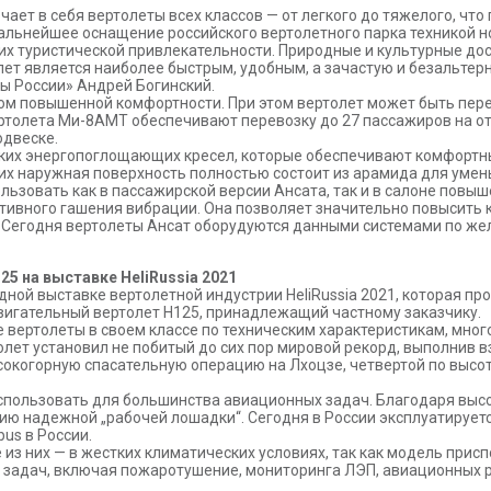
ает в себя вертолеты всех классов — от легкого до тяжелого, ч
дальнейшее оснащение российского вертолетного парка техникой 
и их туристической привлекательности. Природные и культурные 
лет является наиболее быстрым, удобным, а зачастую и безальте
ы России» Андрей Богинский.
ом повышенной комфортности. При этом вертолет может быть пер
ртолета Ми-8АМТ обеспечивают перевозку до 27 пассажиров на отк
одвеске.
ских энергопоглощающих кресел, которые обеспечивают комфортн
 их наружная поверхность полностью состоит из арамида для уме
ьзовать как в пассажирской версии Ансата, так и в салоне повы
тивного гашения вибрации. Она позволяет значительно повысить к
. Сегодня вертолеты Ансат оборудуются данными системами по же
25 на выставке HeliRussia 2021
дной выставке вертолетной индустрии HeliRussia 2021, которая про
двигательный вертолет Н125, принадлежащий частному заказчику.
 вертолеты в своем классе по техническим характеристикам, мно
лет установил не побитый до сих пор мировой рекорд, выполнив вз
сокогорную спасательную операцию на Лхоцзе, четвертой по высот
использовать для большинства авиационных задач. Благодаря выс
ию надежной „рабочей лошадки“. Сегодня в России эксплуатирует
us в России.
из них — в жестких климатических условиях, так как модель присп
х задач, включая пожаротушение, мониторинга ЛЭП, авиационных 