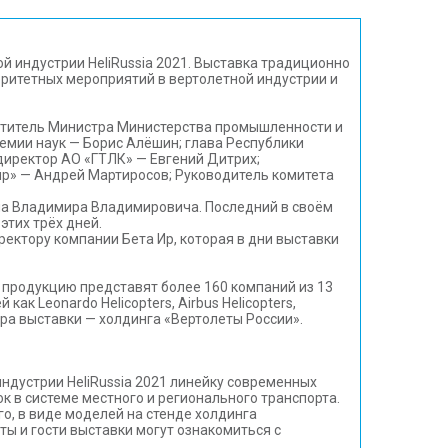
й индустрии HeliRussia 2021. Выставка традиционно
торитетных мероприятий в вертолетной индустрии и
ститель Министра Министерства промышленности и
емии наук — Борис Алёшин; глава Республики
директор АО «ГТЛК» — Евгений Дитрих;
р» — Андрей Мартиросов; Руководитель комитета
на Владимира Владимировича. Последний в своём
этих трёх дней.
ектору компании Бета Ир, которая в дни выставки
ю продукцию представят более 160 компаний из 13
к Leonardo Helicopters, Airbus Helicopters,
нера выставки — холдинга «Вертолеты России».
ндустрии HeliRussia 2021 линейку современных
 в системе местного и регионального транспорта.
о, в виде моделей на стенде холдинга
ты и гости выставки могут ознакомиться с