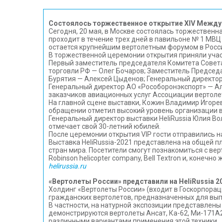
Состоялось торжественное открытие XIV Междун
Сегодня, 20 мая, в Москве состоялась торжественн
проходит в течение трех дней в павильоне № 1 МВЦ 
остается крупнейшим вертолетным форумом в России
В торжественной церемонии открытия приняли учас
Первый заместитель председателя Комитета Совет
торговли РФ — Олег Бочаров; Заместитель Председ
Бурятия — Алексей Цыденов; Генеральный директор
Генеральный директор АО «Рособоронэкспорт» — А
заказчиков авиационных услуг Ассоциации вертоле
На главной сцене выставки, Кожин Владимир Игоре
обращении отметил высокий уровень организации вы
Генеральный директор выставки HeliRussia Юлия Во
отмечает свой 30-летний юбилей.
После церемонии открытия VIP гости отправились на
Выставка HeliRussia-2021 представлена на общей п
стран мира. Посетители смогут познакомиться с вер
Robinson helicopter company, Bell Textron и, конеч
helirussia.ru
«Вертолеты России» представили на HeliRussia 2
Холдинг «Вертолеты России» (входит в Госкорпорац
гражданских вертолетов, предназначенных для выпо
В частности, на натурной экспозиции представлены
демонстрируются вертолеты Ансат, Ка-62, Ми-171А2
различными вариантами применения этой техники.