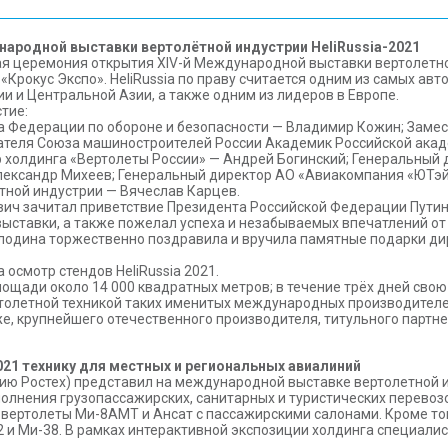
ародной выставки вертолётной индустрии HeliRussia-2021
ая церемония открытия XIV-й Международной выставки вертолетно
«Крокус Экспо». HeliRussia по праву считается одним из самых ав
 и Центральной Азии, а также одним из лидеров в Европе.
тие:
а Федерации по обороне и безопасности — Владимир Кожин; Заме
ателя Союза машиностроителей России Академик Российской акад
 холдинга «Вертолеты России» — Андрей Богинский; Генеральный 
лександр Михеев; Генеральный директор АО «Авиакомпания «ЮТэй
тной индустрии — Вячеслав Карцев.
вич зачитал приветствие Президента Российской Федерации Пути
ставки, а также пожелал успеха и незабываемых впечатлений от 
лодина торжественно поздравила и вручила памятные подарки дир
 осмотр стендов HeliRussia 2021.
лощади около 14 000 квадратных метров; в течение трёх дней сво
толетной техникой таких именитых международных производителей ка
но же, крупнейшего отечественного производителя, титульного парт
021 технику для местных и региональных авиалиний
ию Ростех) представил на международной выставке вертолетной и
лнения грузопассажирских, санитарных и туристических перевозок
 вертолеты Ми-8АМТ и Ансат с пассажирскими салонами. Кроме тог
 и Ми-38. В рамках интерактивной экспозиции холдинга специалис