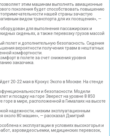
то позволяет этим машинам выполнять авиационные
нового поколения будет способствовать повышению
достопримечательности нашей страны зачастую
рнативным видом транспорта для их посещения», —
еоборудован для выполнения пассажирских и
идных сиденьях, а также перевозку грузов массой
ый полет и дополнительную безопасность. Сидения
ньшения вероятности получения травм в нештатных
шенной комфортности.
омфорт в полете за счет снижения уровня
ланию заказчика.
йдет 20-22 мая в Крокус Экспо в Москве. На стенде
гофункциональности и безопасности. Модели
лет и посадку на горе Эверест на уровне 8 850
е горе в мире, расположенной в Гималаях на высоте
окой надежности, низким эксплуатационным
ся около 80 машин», — рассказал Дмитрий
особлена к эксплуатации в условиях высокогорья и
работ, аэровидеосъемки, медицинских перевозок,