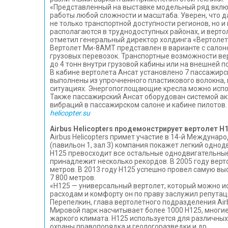
«Представленный на выставке модельный ряд включ
работы любой сложности и масштаба. Уверен, что 
не только транспортной доступности регионов, но 
располагаются в труднодоступных районах, и верто
отметил генеральный директор холдинга «Вертолет
Вертолет Ми-8АМТ представлен в варианте с салон
грузовых перевозок. Транспортные возможности ве
до 4 тонн внутри грузовой кабины или на внешней п
В кабине вертолета Ансат установлено 7 пассажир
выполнены из упрочненного пластикового волокна,
ситуациях. Энергопоглощающие кресла можно испол
Также пассажирский Ансат оборудован системой ак
вибраций в пассажирском салоне и кабине пилотов
helicopter.su
Airbus Helicopters продемонстрирует вертолет Н1
Airbus Helicopters примет участие в 14-й Междунаро
(павильон 1, зал 3) компания покажет легкий одно
H125 превосходит все остальные однодвигательные
принадлежит несколько рекордов. В 2005 году верто
метров. В 2013 году H125 успешно провел самую вы
7 800 метров.
«Н125 — универсальный вертолет, который можно 
расходам и комфорту он по праву заслужил репутац
Перепелкин, глава вертолетного подразделения Airb
Мировой парк насчитывает более 1000 H125, многие 
жаркого климата. H125 используется для различны
охраны правопорядка и геологоразведки и др.