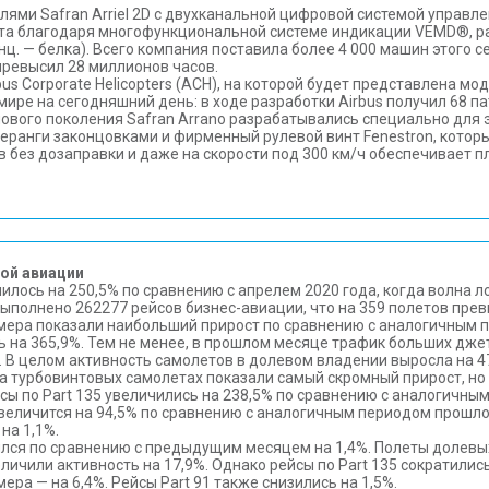
ями Safran Arriel 2D с двухканальной цифровой системой управ
ота благодаря многофункциональной системе индикации VEMD®, ра
нц. — белка). Всего компания поставила более 4 000 машин этого с
превысил 28 миллионов часов.
bus Corporate Helicopters (ACH), на которой будет представлена м
ире на сегодняшний день: в ходе разработки Airbus получил 68 п
ового поколения Safran Arrano разрабатывались специально для 
меранги законцовками и фирменный рулевой винт Fenestron, кото
в без дозаправки и даже на скорости под 300 км/ч обеспечивает п
вой авиации
лось на 250,5% по сравнению с апрелем 2020 года, когда волна ло
ыполнено 262277 рейсов бизнес-авиации, что на 359 полетов прев
ера показали наибольший прирост по сравнению с аналогичным п
ь на 365,9%. Тем не менее, в прошлом месяце трафик больших джет
 В целом активность самолетов в долевом владении выросла на 
на турбовинтовых самолетах показали самый скромный прирост, но
 по Part 135 увеличились на 238,5% по сравнению с аналогичным п
величится на 94,5% по сравнению с аналогичным периодом прошлог
на 1,1%.
ился по сравнению с предыдущим месяцем на 1,4%. Полеты долевы
ичили активность на 17,9%. Однако рейсы по Part 135 сократились
ера — на 6,4%. Рейсы Part 91 также снизились на 1,5%.