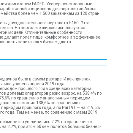
ления двигателем FADEC. Усовершенствованные
зработанной специально для вертолетов Airbus.
емейства более чем 1 500 заказчикам из 120 стран
одель двухдвигательного вертолета H160. Этот
атентов. На вертолете широко используются
этой модели. Отличительные особенности
рые делают полет тише, комфортнее и эффективнее.
лавность полета как у бизнес-джета.
кдаунов была в самом разгаре. И как признак
ысило уровень апреля 2019 года.
ериодом прошлого года среди всех категорий
ов долевых операторов резко возрос, на 538,4% по
475,6% по сравнению с аналогичным периодом
 даже он составил 138,6% по сравнению с
ериодом прошлого года, а по Part 91 — на 219,5%.
о года. Тем не менее, по сравнению с маем 2019
х самолетов увеличились 2,2% по сравнению с
 на 2,7%, при этом объем полетов больших бизнес-