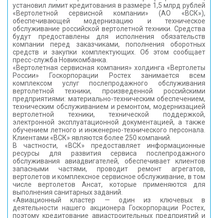
установил лимит кредитования в размере 1,5 млрд рублей
КОНТАКТЫ
«Вертолетной сервисной компании» (АО «ВСК»),
обеспечивающей модернизацию и техническое
обслуживание российской вертолетной техники. Средства
будут предоставлены для исполнения обязательств
компании перед заказчиками, пополнения оборотных
средств и закупки комплектующих. Об этом сообщает
пресс-служба Новикомбанка.
«Вертолетная сервисная компания» холдинга «Вертолеты
России» Госкорпорации Ростех занимается всем
комплексом услуг послепродажного обслуживания
вертолетной техники, произведенной российскими
предприятиями: материально-техническим обеспечением,
техническим обслуживанием и ремонтом, модернизацией
вертолетной техники, технической поддержкой,
электронной эксплуатационной документацией, а также
обучением летного и инженерно-технического персонала.
Клиентами «ВСК» являются более 250 компаний.
В частности, «ВСК» предоставляет информационные
ресурсы для развития сервиса послепродажного
обслуживания авиадвигателей, обеспечивает клиентов
запасными частями, проводит ремонт агрегатов,
вертолетов и комплексное сервисное обслуживание, в том
числе вертолетов Ансат, которые применяются для
выполнения санитарных заданий.
«Авиационный кластер — один из ключевых в
деятельности нашего акционера Госкорпорации Ростех,
поэтому кредитование авиастроительных предприятий и