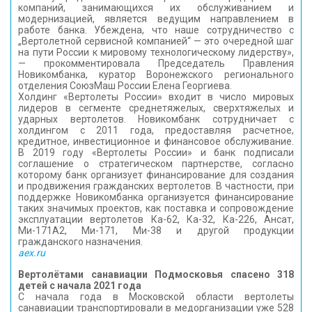
компаний, занимающихся их обслуживанием и
модернизацией, является ведущим направлением в
работе банка. Убеждена, что наше сотрудничество с
„Вертолетной сервисной компанией“ — это очередной шаг
на пути России к мировому технологическому лидерству»,
— прокомментировала Председатель Правления
Новикомбанка, куратор Воронежского регионального
отделения СоюзМаш России Елена Георгиева.
Холдинг «Вертолеты России» входит в число мировых
лидеров в сегменте среднетяжелых, сверхтяжелых и
ударных вертолетов. Новикомбанк сотрудничает с
холдингом с 2011 года, предоставляя расчетное,
кредитное, инвестиционное и финансовое обслуживание.
В 2019 году «Вертолеты России» и банк подписали
соглашение о стратегическом партнерстве, согласно
которому банк организует финансирование для создания
и продвижения гражданских вертолетов. В частности, при
поддержке Новикомбанка организуется финансирование
таких значимых проектов, как поставка и сопровождение
эксплуатации вертолетов Ка-62, Ка-32, Ка-226, Ансат,
Ми-171А2, Ми-171, Ми-38 и другой продукции
гражданского назначения.
aex.ru
Вертолётами санавиации Подмосковья спасено 318
детей с начала 2021 года
С начала года в Московской области вертолеты
санавиации транспортировали в медорганизации уже 528