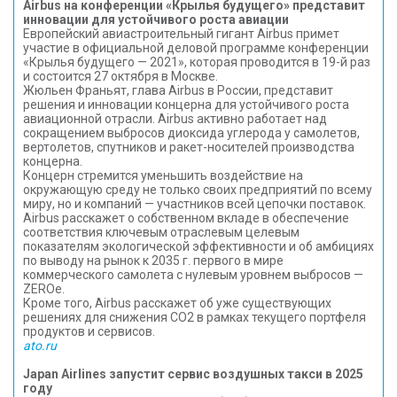
Airbus на конференции «Крылья будущего» представит
инновации для устойчивого роста авиации
Европейский авиастроительный гигант Airbus примет
участие в официальной деловой программе конференции
«Крылья будущего — 2021», которая проводится в 19-й раз
и состоится 27 октября в Москве.
Жюльен Франьят, глава Airbus в России, представит
решения и инновации концерна для устойчивого роста
авиационной отрасли. Airbus активно работает над
сокращением выбросов диоксида углерода у самолетов,
вертолетов, спутников и ракет-носителей производства
концерна.
Концерн стремится уменьшить воздействие на
окружающую среду не только своих предприятий по всему
миру, но и компаний — участников всей цепочки поставок.
Airbus расскажет о собственном вкладе в обеспечение
соответствия ключевым отраслевым целевым
показателям экологической эффективности и об амбициях
по выводу на рынок к 2035 г. первого в мире
коммерческого самолета с нулевым уровнем выбросов —
ZEROe.
Кроме того, Airbus расскажет об уже существующих
решениях для снижения CO2 в рамках текущего портфеля
продуктов и сервисов.
ato.ru
Japan Airlines запустит сервис воздушных такси в 2025
году