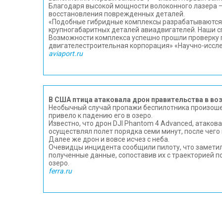
Благодаря высокой мощности волоконного лазера —
восстановления поврежденных деталей.
«Подобные гибридные комплексы разрабатываются то
крупногабаритных деталей авиадвигателей. Наши с
Возможности комплекса успешно прошли проверку п
двигателестроительная корпорация» «Научно-иссле
aviaport.ru
В США птица атаковала дрон правительства в во
Необычный случай пропажи беспилотника произошел 
привело к падению его в озеро.
Известно, что дрон DJI Phantom 4 Advanced, атак
осуществлял полет порядка семи минут, после чего 
Далее же дрон и вовсе исчез с неба.
Очевидцы инцидента сообщили пилоту, что заметили
полученные данные, сопоставив их с траекторией п
озеро.
ferra.ru