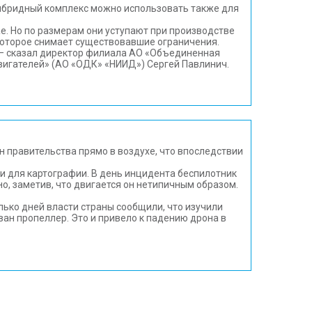
Гибридный комплекс можно использовать также для
е. Но по размерам они уступают при производстве
которое снимает существовавшие ограничения.
 — сказал директор филиала АО «Объединенная
вигателей» (АО «ОДК» «НИИД») Сергей Павлинич.
н правительства прямо в воздухе, что впоследствии
и для картографии. В день инцидента беспилотник
но, заметив, что двигается он нетипичным образом.
лько дней власти страны сообщили, что изучили
ван пропеллер. Это и привело к падению дрона в