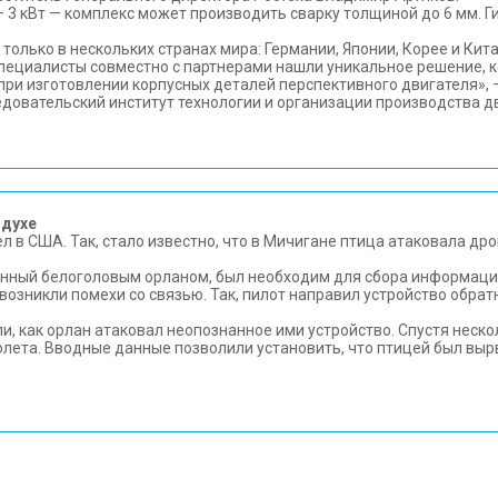
 3 кВт — комплекс может производить сварку толщиной до 6 мм. 
лько в нескольких странах мира: Германии, Японии, Корее и Кита
пециалисты совместно с партнерами нашли уникальное решение, 
ри изготовлении корпусных деталей перспективного двигателя»,
довательский институт технологии и организации производства д
здухе
в США. Так, стало известно, что в Мичигане птица атаковала дро
ованный белоголовым орланом, был необходим для сбора информаци
возникли помехи со связью. Так, пилот направил устройство обрат
, как орлан атаковал неопознанное ими устройство. Спустя неско
олета. Вводные данные позволили установить, что птицей был выр