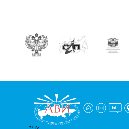
*/ ?>