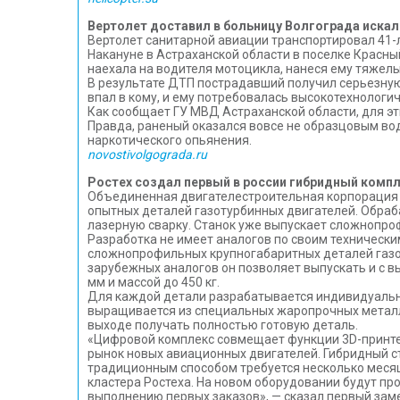
Вертолет доставил в больницу Волгограда иска
Вертолет санитарной авиации транспортировал 41-л
Накануне в Астраханской области в поселке Красны
наехала на водителя мотоцикла, нанеся ему тяжелы
В результате ДТП пострадавший получил серьезную
впал в кому, и ему потребовалась высокотехнолог
Как сообщает ГУ МВД Астраханской области, для э
Правда, раненый оказался вовсе не образцовым вод
наркотического опьянения.
novostivolgograda.ru
Ростех создал первый в россии гибридный комп
Объединенная двигателестроительная корпорация 
опытных деталей газотурбинных двигателей. Обра
лазерную сварку. Станок уже выпускает сложнопр
Разработка не имеет аналогов по своим техническ
сложнопрофильных крупногабаритных деталей газо
зарубежных аналогов он позволяет выпускать и с 
мм и массой до 450 кг.
Для каждой детали разрабатывается индивидуальна
выращивается из специальных жаропрочных металли
выходе получать полностью готовую деталь.
«Цифровой комплекс совмещает функции 3D-принтер
рынок новых авиационных двигателей. Гибридный ст
традиционным способом требуется несколько меся
кластера Ростеха. На новом оборудовании будут пр
выполнению первых заказов», — сказал первый зам