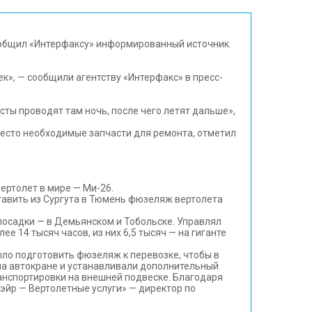
сообщил «Интерфаксу» информированный источник.
ек», — сообщили агентству «Интерфакс» в пресс-
сты проводят там ночь, после чего летят дальше»,
место необходимые запчасти для ремонта, отметил
ертолет в мире — Ми-26.
ставить из Сургута в Тюмень фюзеляж вертолета
посадки — в Демьянском и Тобольске. Управлял
 14 тысяч часов, из них 6,5 тысяч — на гиганте
ло подготовить фюзеляж к перевозке, чтобы в
 на автокране и устанавливали дополнительный
ранспортировки на внешней подвеске. Благодаря
эйр — Вертолетные услуги» — директор по