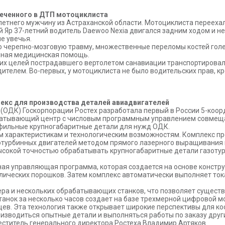
леченного в ДТП мотоциклиста
етнего мужчину из Астраханской области. Мотоциклиста переехал
й Яр 37-летний водитель Daewoo Nexia двигался задним ходом и н
е увечья.
 черепно-мозговую травму, множественные переломы костей голен
ичная медицинская помощь.
тих целей пострадавшего вертолетом санавиации транспортировал
ителем. Во-первых, у мотоциклиста не было водительских прав, к
лекс для производства деталей авиадвигателей
(ОДК) Госкорпорации Ростех разработала первый в России 5-коо
батывающий центр с числовым программным управлением совмещае
офильные крупногабаритные детали для нужд ОДК.
им характеристикам и технологическим возможностям. Комплекс п
турбинных двигателей методом прямого лазерного выращивания и 
высокой точностью обрабатывать крупногабаритные детали газоту
я управляющая программа, которая создается на основе констру
ческих порошков. Затем комплекс автоматически выполняет тока
а и нескольких обрабатывающих станков, что позволяет существ
анок за несколько часов создает на базе трехмерной цифровой м
цев. Эта технология также открывает широкие перспективы для 
оизводиться опытные детали и выполняться работы по заказу друг
еститель генерального директора Ростеха Владимир Артяков.