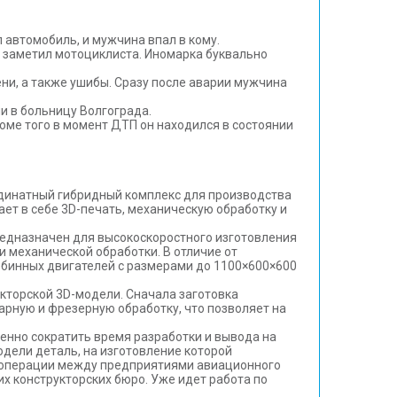
 автомобиль, и мужчина впал в кому.
е заметил мотоциклиста. Иномарка буквально
и, а также ушибы. Сразу после аварии мужчина
и в больницу Волгограда.
роме того в момент ДТП он находился в состоянии
рдинатный гибридный комплекс для производства
т в себе 3D-печать, механическую обработку и
редназначен для высокоскоростного изготовления
механической обработки. В отличие от
рбинных двигателей с размерами до 1100×600×600
кторской 3D-модели. Сначала заготовка
рную и фрезерную обработку, что позволяет на
енно сократить время разработки и вывода на
одели деталь, на изготовление которой
кооперации между предприятиями авиационного
их конструкторских бюро. Уже идет работа по