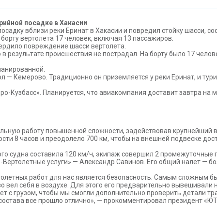
рийной посадке в Хакасии
осадку вблизи реки Еринат в Хакасии и повредил стойку шасси, 
 борту вертолета 17 человек, включая 13 пассажиров.
ердило повреждение шасси вертолета.
 в результате происшествия не пострадал. На борту было 17 челов
ланированной.
л — Кемерово. Традиционно он приземляется у реки Еринат, и тури
ро-Кузбасс». Планируется, что авиакомпания доставит завтра на 
льную работу повышенной сложности, задействовав крупнейший в
сти 8 часов и преодолело 700 км, чтобы на внешней подвеске до
ого судна составила 120 км/ч, экипаж совершил 2 промежуточные 
ертолетные услуги» — Александр Савинов. Его общий налет — более
олетных работ для нас является безопасность. Самым сложным бы
о вел себя в воздухе. Для этого его предварительно вывешивали
ет с грузом, чтобы мы смогли дополнительно проверить детали т
состава все прошло отлично», — прокомментировал президент «ЮТ