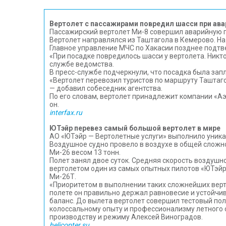
Вертолет с пассажирами повредил шасси при ава
Пассажирский вертолет Ми-8 совершил аварийную п
Вертолет направлялся из Таштагола в Кемерово. На
Главное управление МЧС по Хакасии позднее подтв
«При посадке повредилось шасси у вертолета. Никто
службе ведомства.
В пресс-службе подчеркнули, что посадка была зап
«Вертолет перевозил туристов по маршруту Таштаго
— добавил собеседник агентства.
По его словам, вертолет принадлежит компании «Аэ
он.
interfax.ru
ЮТэйр перевез самый большой вертолет в мире
АО «ЮТэйр — Вертолетные услуги» выполнило уника
Воздушное судно провело в воздухе в общей сложно
Ми-26 весом 13 тонн.
Полет занял двое суток. Средняя скорость воздушн
вертолетом один из самых опытных пилотов «ЮТэйр-В
Ми-26Т.
«Приоритетом в выполнении таких сложнейших верт
полете он правильно держал равновесие и устойчив
баланс. До вылета вертолет совершил тестовый пол
колоссальному опыту и профессионализму летного 
производству и режиму Алексей Виноградов.
helicopter.su