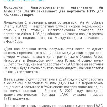
https://t.me/hianews/1421
Лондонская благотворительная организация Air
Ambulance Charity заказывает два вертолета H135 для
обновления парка
Лондонская благотворительная организация Air Ambulance
Charity (LAAC) — вертолетная служба скорой медицинской
помощи для столицы Великобритании заказала два
вертолета Airbus H135 для обновления своего парка в рамках
контракта, подписанного на Международном авиасалоне
в Фарнборо.
«Для нас большая честь получить этот заказ от одного
из самых престижных авиационных медицинских операторов
в мире, — сказал глава отдела гражданского бизнеса Airbus
Helicopters в Великобритании Гэри Кларк. «Прошло почти
35 лет с тех пор, как мы предоставили LAAC первый вертолет
Dauphin, и будет очень приятно снова увидеть, как они летают
на наших вертолетах».
Две машины будут поставлены в 2024 году и будут работать
в основном с вертолетной площадки LAAC в Королевском
лондонском госпитале в Уайтчепеле, которая является одной
из самых высоких в Европе. В 2021 году передовая
травматологическая бригада LAAC оказала помощь
1713 пациентам.
Чарльз Ньюитт, заместитель генерального директора LAAC,