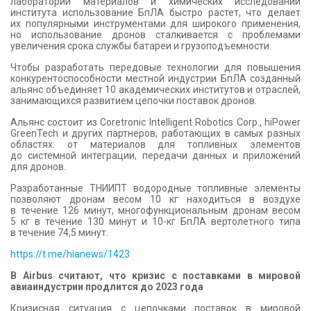
лаборатории материалов и химических исследований
института использование БпЛА быстро растет, что делает
их популярными инструментами для широкого применения,
но использование дронов сталкивается с проблемами
увеличения срока службы батареи и грузоподъемности.
Чтобы разработать передовые технологии для повышения
конкурентоспособности местной индустрии БпЛА созданный
альянс объединяет 10 академических институтов и отраслей,
занимающихся развитием цепочки поставок дронов.
Альянс состоит из Coretronic Intelligent Robotics Corp., hiPower
GreenTech и других партнеров, работающих в самых разных
областях: от материалов для топливных элементов
до системной интеграции, передачи данных и приложений
для дронов.
Разработанные ТНИИПТ водородные топливные элементы
позволяют дронам весом 10 кг находиться в воздухе
в течение 126 минут, многофункциональным дронам весом
5 кг в течение 130 минут и 10-кг БпЛА вертолетного типа
в течение 74,5 минут.
https://t.me/hianews/1423
В Airbus считают, что кризис с поставками в мировой
авиаиндустрии продлится до 2023 года
Кризисная ситуация с цепочками поставок в мировой