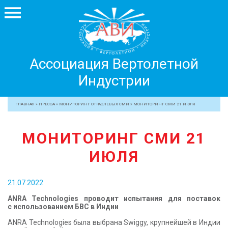
Ассоциация
Ассоциация Вертолетной
Вертолетной
Индустрии
Индустрии
+7 499 755 99 29
ГЛАВНАЯ
»
ПРЕССА
»
МОНИТОРИНГ ОТРАСЛЕВЫХ СМИ
»
МОНИТОРИНГ СМИ 21 ИЮЛЯ
АССОЦИАЦИЯ
МОНИТОРИНГ СМИ 21
ЧЛЕНЫ АВИ
ИЮЛЯ
МЕРОПРИЯТИЯ
ПРОФЕССИОНАЛАМ
21.07.2022
ЖУРНАЛ
ANRA Technologies проводит испытания для поставок
ПРЕССА
с использованием БВС в Индии
МЕДИА
ANRA Technologies была выбрана Swiggy, крупнейшей в Индии