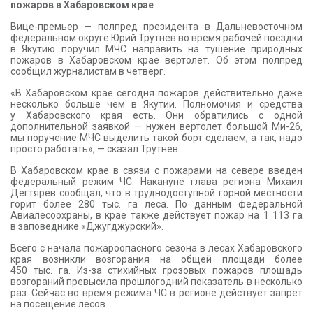
пожаров в Хабаровском крае
Вице-премьер — полпред президента в Дальневосточном
федеральном округе Юрий Трутнев во время рабочей поездки
в Якутию поручил МЧС направить на тушение природных
пожаров в Хабаровском крае вертолет. Об этом полпред
сообщил журналистам в четверг.
«В Хабаровском крае сегодня пожаров действительно даже
несколько больше чем в Якутии. Полномочия и средства
у Хабаровского края есть. Они обратились с одной
дополнительной заявкой — нужен вертолет большой Ми-26,
мы поручение МЧС выделить такой борт сделаем, а так, надо
просто работать», — сказал Трутнев.
В Хабаровском крае в связи с пожарами на севере введен
федеральный режим ЧС. Накануне глава региона Михаил
Дегтярев сообщал, что в труднодоступной горной местности
горит более 280 тыс. га леса. По данным федеральной
Авиалесоохраны, в крае также действует пожар на 1 113 га
в заповеднике «Джугджурский».
Всего с начала пожароопасного сезона в лесах Хабаровского
края возникли возгорания на общей площади более
450 тыс. га. Из-за стихийных грозовых пожаров площадь
возгораний превысила прошлогодний показатель в несколько
раз. Сейчас во время режима ЧС в регионе действует запрет
на посещение лесов.