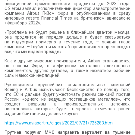
авиационной промышленности продлится до 2023 года.
Об этом заявил исполнительный директор авиастроительной
компании Airbus Гийом Фори в опубликованном в среду
интервью газете Financial Times на британском авиасалоне
«Фарнборо-2022».
«Проблема не будет решена в ближайшие два-три месяца,
она продлится на порядок дольше и будет сказываться
на индустрии примерно в течение года, — заявил глава
компании. — Глубина и масштаб происходящего превосходят
все, что мы видели прежде».
Как и другие мировые производители, Airbus сталкивается,
по словам Фори, с дефицитом металлов, электронных
компонентов, других деталей, а также нехваткой рабочей
силы и высокой инфляцией.
Руководители крупнейших авиастроительных компаний
Boeing и Airbus испытывают беспокойство по поводу того,
что ЕС и дальше будет ужесточать режим санкций против
России, «одного из ведущих поставщиков металлов», что
создаст разрывы в производственных цепочках,
восстановить которые будет непросто, отмечало ранее
издание британских деловых кругов.
https://www.aviaport.ru/digest/2022/07/21/725283.html
Трутнев поручил МЧС направить вертолет на тушение