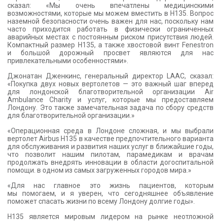
сказал: «Мы очень впечатлены медицинскими
возможностями, которые мы можем вместить в H135. Вопрос
наземной безопасности очень важен для нас, поскольку нам
часто приходится работать в физически ограниченных
аварийных местах с постоянным риском присутствия людей.
Компактный размер H135, а также хвостовой винт Fenestron
и большой дорожный просвет являются для нас
привлекательными особенностями».
Джонатан Дженкинс, генеральный директор LAAC, сказал:
«Покупка двух новых вертолетов — это важный шаг вперед
для лондонской благотворительной организации Air
Ambulance Charity и услуг, которые мы предоставляем
Лондону. Это также замечательная задача по сбору средств
для благотворительной организации.»
«Операционная среда в Лондоне сложная, и мы выбрали
вертолет Airbus H135 в качестве предпочтительного варианта
для обслуживания и развития наших услуг в ближайшие годы,
что позволит нашим пилотам, парамедикам и врачам
продолжать внедрять инновации в области догоспитальной
помощи. в одном из самых загруженных городов мира.»
«Для нас главное это жизнь пациентов, которым
мы помогаем, и я уверен, что сегодняшнее объявление
поможет спасать жизни по всему Лондону долгие годы».
H135 является мировым лидером на рынке неотложной