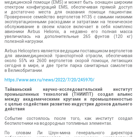
медицинской помощи (EMS) и может быть оснащен широким
спектром конфигураций EMS, обеспечивая прямой доступ
и достаточно места для оказания помощи пациентам.
Проверенное семейство вертолетов H135 с самыми низкими
эксплуатационными расходами и затратами на техническое
обслуживание в своем классе включает в себя комплекс
авионики Airbus Helionix, а недавно его полная масса
увеличилась на дополнительные 265 фунтов (120 кг)
полезной нагрузки.
Airbus Helicopters является ведущим поставщиком вертолетов
для авиамедицинской транспортной отрасли, обеспечивая
около 55% из 2600 вертолетов скорой помощи, летающих
сегодня в мире, и две трети парка санитарных самолетов
в Великобритании.
https://www.aex.ru/news/2022/7/20/245970/
Тайваньский научно-исследовательский институт
промышленных технологий (ТНИИПТ) создал альянс
между академическими кругами и промышленностью
с целью содействия развитию индустрии дронов дальнего
действия
Событие состоялось после того, как институт создал
беспилотники на водородных топливных элементах.
По словам Ли Цзун-мина генерального директора