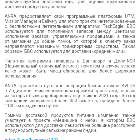
онлайн-службой доставки еды, для оценки возможности
КОНТАКТЫ
доставки продуктов дронами.
ANRA предоставляет свои программные платформы UTM,
MissionManager и Delivery для этого проекта, интегрированные
с беспилотными летательными аппаратами TechEagle. БВС
используется для пополнения запасов между центрами
исполнения заказов, управляемыми продавцами, а также
от магазина до общей точки, от которой к клиенту заказ
направляется наземным транспортным средством. Таким
образом, БВС используется для доставки «средней мили».
Пилотная программа началась в Бангалоре и Дели-NCR
(Национальный столичный регион), при этом в случае успеха
легко может быть масштабирована для более широкого
использования.
ANRA проложила путь для операций беспилотников BVLOS
в Индии многочисленными новаторскими проектами, первые
из которых были апробированы еще в июне 2021 года. За год
компанией совершено более 350 вылетов, пройдено более
1100 км воздушных путей.
Помимо доставкой продуктов питания компания также
участвует в проекте «Медицина с неба», в котором БВС
используются для доставки лекарств на большие расстояния
в труднодоступные сельские районы Индии.