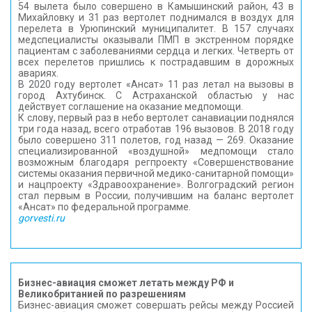
54 вылета было совершено в Камышинский район, 43 в
Михайловку и 31 раз вертолет поднимался в воздух для
перелета в Урюпинский муниципалитет. В 157 случаях
медспециалисты оказывали ПМП в экстренном порядке
пациентам с заболеваниями сердца и легких. Четверть от
всех перелетов пришлись к пострадавшим в дорожных
авариях.
В 2020 году вертолет «Ансат» 11 раз летал на вызовы в
город Ахтубинск. С Астраханской областью у нас
действует соглашение на оказание медпомощи.
К слову, первый раз в небо вертолет санавиации поднялся
три года назад, всего отработав 196 вызовов. В 2018 году
было совершено 311 полетов, год назад — 269. Оказание
специализированной «воздушной» медпомощи стало
возможным благодаря регпроекту «Совершенствование
системы оказания первичной медико-санитарной помощи»
и нацпроекту «Здравоохранение». Волгоградский регион
стал первым в России, получившим на баланс вертолет
«Ансат» по федеральной программе.
gorvesti.ru
Бизнес-авиация сможет летать между РФ и
Великобританией по разрешениям
Бизнес-авиация сможет совершать рейсы между Россией