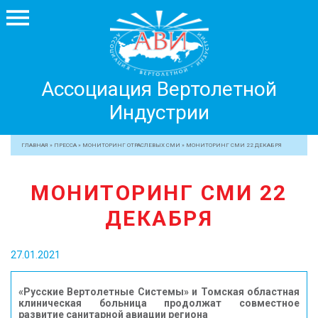
Ассоциация
Ассоциация Вертолетной
Вертолетной
Индустрии
Индустрии
+7 499 755 99 29
ГЛАВНАЯ
»
ПРЕССА
»
МОНИТОРИНГ ОТРАСЛЕВЫХ СМИ
»
МОНИТОРИНГ СМИ 22 ДЕКАБРЯ
АССОЦИАЦИЯ
МОНИТОРИНГ СМИ 22
ЧЛЕНЫ АВИ
ДЕКАБРЯ
МЕРОПРИЯТИЯ
ПРОФЕССИОНАЛАМ
27.01.2021
ЖУРНАЛ
ПРЕССА
«Русские Вертолетные Системы» и Томская областная
клиническая больница продолжат совместное
МЕДИА
развитие санитарной авиации региона