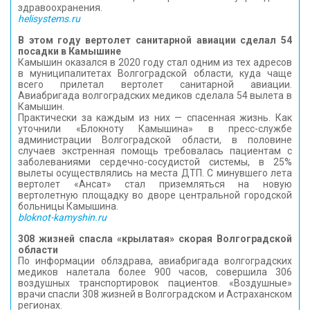
здравоохранения.
helisystems.ru
В этом году вертолет санитарной авиации сделал 54
посадки в Камышине
Камышин оказался в 2020 году стал одним из тех адресов
в муниципалитетах Волгоградской области, куда чаще
всего прилетал вертолет санитарной авиации.
Авиабригада волгоградских медиков сделала 54 вылета в
Камышин.
Практически за каждым из них — спасенная жизнь. Как
уточнили «Блокноту Камышина» в пресс-службе
администрации Волгоградской области, в половине
случаев экстренная помощь требовалась пациентам с
заболеваниями сердечно-сосудистой системы, в 25%
вылеты осуществлялись на места ДТП. С минувшего лета
вертолет «Ансат» стал приземляться на новую
вертолетную площадку во дворе центральной городской
больницы Камышина.
bloknot-kamyshin.ru
308 жизней спасла «крылатая» скорая Волгоградской
области
По информации облздрава, авиабригада волгоградских
медиков налетала более 900 часов, совершила 306
воздушных транспортировок пациентов. «Воздушные»
врачи спасли 308 жизней в Волгоградском и Астраханском
регионах.