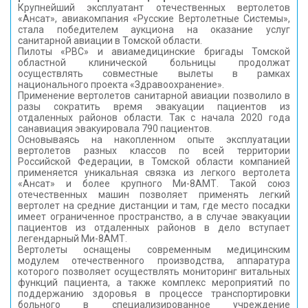
Крупнейший эксплуатант отечественных вертолетов
КОНТАКТЫ
«Ансат», авиакомпания «Русские Вертолетные Системы»,
стала победителем аукциона на оказание услуг
санитарной авиации в Томской области.
Пилоты «РВС» и авиамедицинские бригады Томской
областной клинической больницы продолжат
осуществлять совместные вылеты в рамках
национального проекта «Здравоохранение».
Применение вертолетов санитарной авиации позволило в
разы сократить время эвакуации пациентов из
отдаленных районов области. Так с начала 2020 года
санавиация эвакуировала 790 пациентов.
Основываясь на накопленном опыте эксплуатации
вертолетов разных классов по всей территории
Российской Федерации, в Томской области компанией
применяется уникальная связка из легкого вертолета
«Ансат» и более крупного Ми-8АМТ. Такой союз
отечественных машин позволяет применять легкий
вертолет на средние дистанции и там, где место посадки
имеет ограниченное пространство, а в случае эвакуации
пациентов из отдаленных районов в дело вступает
легендарный Ми-8АМТ.
Вертолеты оснащены современным медицинским
модулем отечественного производства, аппаратура
которого позволяет осуществлять мониторинг витальных
функций пациента, а также комплекс мероприятий по
поддержанию здоровья в процессе транспортировки
больного в специализированное учреждение