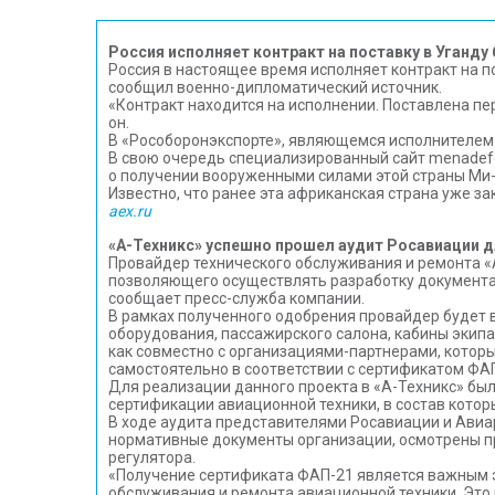
Россия исполняет контракт на поставку в Уганд
Россия в настоящее время исполняет контракт на п
сообщил военно-дипломатический источник.
«Контракт находится на исполнении. Поставлена пе
он.
В «Рособоронэкспорте», являющемся исполнителем 
В свою очередь специализированный сайт menadefe
о получении вооруженными силами этой страны Ми-2
Известно, что ранее эта африканская страна уже за
aex.ru
«А-Техникс» успешно прошел аудит Росавиации д
Провайдер технического обслуживания и ремонта «
позволяющего осуществлять разработку документац
сообщает пресс-служба компании.
В рамках полученного одобрения провайдер будет
оборудования, пассажирского салона, кабины экипа
как совместно с организациями-партнерами, которы
самостоятельно в соответствии с сертификатом ФА
Для реализации данного проекта в «А-Техникс» был
сертификации авиационной техники, в состав кото
В ходе аудита представителями Росавиации и Авиа
нормативные документы организации, осмотрены п
регулятора.
«Получение сертификата ФАП-21 является важным 
обслуживания и ремонта авиационной техники. Это