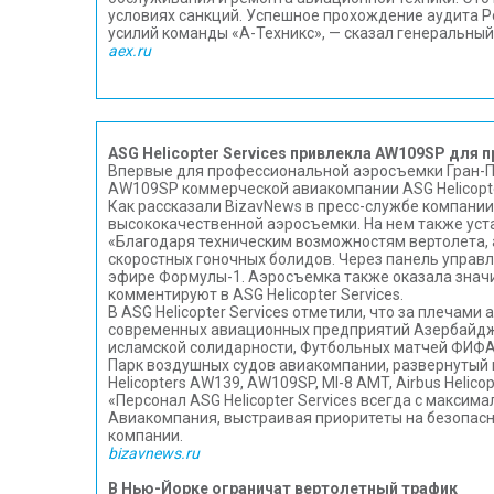
условиях санкций. Успешное прохождение аудита Р
усилий команды «А-Техникс», — сказал генеральный
aex.ru
ASG Helicopter Services привлекла AW109SP дл
Впервые для профессиональной аэросъемки Гран-Пр
AW109SP коммерческой авиакомпании ASG Helicopter
Как рассказали BizavNews в пресс-службе компани
высококачественной аэросъемки. На нем также уст
«Благодаря техническим возможностям вертолета,
скоростных гоночных болидов. Через панель управл
эфире Формулы-1. Аэросъемка также оказала значи
комментируют в ASG Helicopter Services.
В ASG Helicopter Services отметили, что за плечами
современных авиационных предприятий Азербайджа
исламской солидарности, Футбольных матчей ФИФА, 
Парк воздушных судов авиакомпании, развернутый в 
Helicopters AW139, AW109SP, MI-8 AMT, Airbus Helico
«Персонал ASG Helicopter Services всегда с макси
Авиакомпания, выстраивая приоритеты на безопасн
компании.
bizavnews.ru
В Нью-Йорке ограничат вертолетный трафик