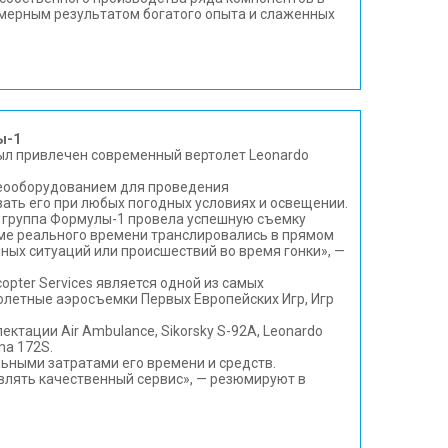
омерным результатом богатого опыта и слаженных
ы-1
ыл привлечен современный вертолет Leonardo
деооборудованием для проведения
ать его при любых погодных условиях и освещении.
 группа Формулы-1 провела успешную съемку
жиме реального времени транслировались в прямом
ых ситуаций или происшествий во время гонки», —
opter Services является одной из самых
летные аэросъемки Первых Европейских Игр, Игр
ктации Air Ambulance, Sikorsky S-92A, Leonardo
na 172S.
льными затратами его времени и средств.
влять качественный сервис», — резюмируют в