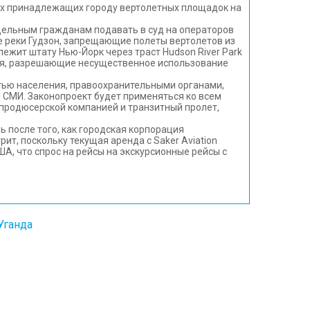
вух принадлежащих городу вертолетных площадок на
дельным гражданам подавать в суд на операторов
е реки Гудзон, запрещающие полеты вертолетов из
ежит штату Нью-Йорк через траст Hudson River Park
ния, разрешающие несущественное использование
стью населения, правоохранительными органами,
 СМИ. Законопроект будет применяться ко всем
 продюсерской компанией и транзитный пролет,
 после того, как городская корпорация
т, поскольку текущая аренда с Saker Aviation
А, что спрос на рейсы на экскурсионные рейсы с
Уганда