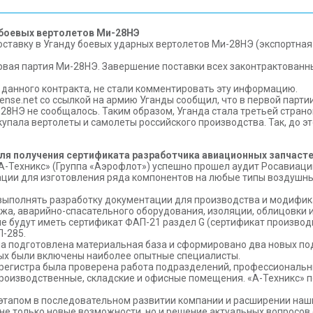
у боевых вертолетов Ми-28НЭ
оставку в Уганду боевых ударных вертолетов Ми-28НЭ (экспортная
рвая партия Ми-28НЭ. Завершение поставки всех законтрактованны
данного контракта, не стали комментировать эту информацию.
nse.net со ссылкой на армию Уганды сообщил, что в первой парти
8НЭ не сообщалось. Таким образом, Уганда стала третьей страной
купала вертолеты и самолеты российского производства. Так, до э
ля получения сертификата разработчика авиационных запчаст
А-Техникс» (Группа «Аэрофлот») успешно прошел аудит Росавиаци
ии для изготовления ряда компонентов на любые типы воздушных
 выполнять разработку документации для производства и модифи
жа, аварийно-спасательного оборудования, изоляции, облицовки и
е будут иметь сертификат ФАП-21 раздел G (сертификат производит
П-285.
а подготовлена материальная база и сформировано два новых под
рых были включены наиболее опытные специалисты.
регистра была проверена работа подразделений, профессиональн
роизводственные, складские и офисные помещения. «А-Техникс» 
этапом в последовательном развитии компании и расширении наш
 не только новые возможности, но и решение актуальных вопросов