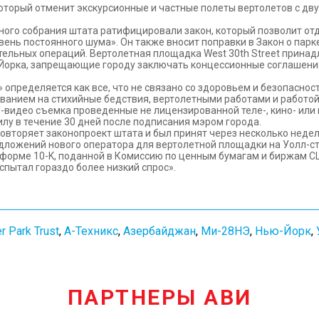
 который отменит экскурсионные и частные полеты вертолетов с д
ного собрания штата ратифицировали закон, который позволит от
ень постоянного шума». Он также вносит поправки в Закон о парк
ельных операций. Вертолетная площадка West 30th Street принадл
ью-Йорка, запрещающие городу заключать концессионные соглаше
 определяется как все, что не связано со здоровьем и безопасно
ванием на стихийные бедствия, вертолетными работами и работой
-видео съемка проведенные не лицензированной теле-, кино- или
илу в течение 30 дней после подписания мэром города.
вторяет законопроект штата и был принят через несколько недель
ложений нового оператора для вертолетной площадки на Уолл-стри
й форме 10-K, поданной в Комиссию по ценным бумагам и биржам СШ
испытал гораздо более низкий спрос».
r Park Trust
,
А-Техникс
,
Азербайджан
,
Ми-28НЭ
,
Нью-Йорк
,
ПАРТНЕРЫ АВИ