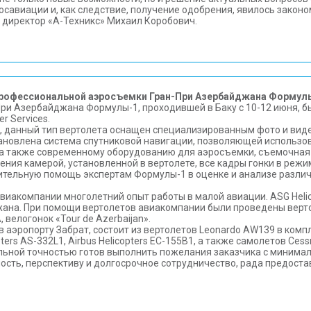
осавиации и, как следствие, получение одобрения, явилось закон
 директор «А-Техникс» Михаил Коробович.
я профессиональной аэросъемки Гран-При Азербайджана Формул
и Азербайджана Формулы-1, проходившей в Баку с 10-12 июня, б
 Services.
и, данный тип вертолета оснащен специализированным фото и ви
ановлена система спутниковой навигации, позволяющей использов
 а также современному оборудованию для аэросъемки, съемочная
ения камерой, установленной в вертолете, все кадры гонки в ре
тельную помощь экспертам Формулы-1 в оценке и анализе различн
 авиакомпании многолетний опыт работы в малой авиации. ASG Helic
на. При помощи вертолетов авиакомпании были проведены верто
велогонок «Tour de Azerbaijan».
аэропорту Забрат, состоит из вертолетов Leonardo AW139 в компле
pters AS-332L1, Airbus Helicopters EC-155B1, а также самолетов Cess
мальной точностью готов выполнить пожелания заказчика с минима
ость, перспективу и долгосрочное сотрудничество, рада предоста