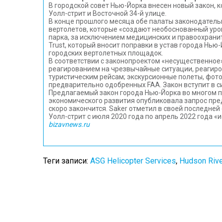
В городской совет Нью-Йорка внесен новый закон,
Уолл-стрит и Восточной 34-й улице.
В конце прошлого месяца обе палаты законодатель
вертолетов, которые «создают необоснованный уров
парка, за исключением медицинских и правоохранит
Trust, который вносит поправки в устав города Н
городских вертолетных площадок.
В соответствии с законопроектом «несущественное»
реагированием на чрезвычайные ситуации, реагиро
туристическим рейсам; экскурсионные полеты, фото
предварительно одобренных FAA. Закон вступит в с
Предлагаемый закон города Нью-Йорка во многом по
экономического развития опубликовала запрос пред
скоро закончится. Saker отметил в своей последне
Уолл-стрит с июля 2020 года по апрель 2022 года «
bizavnews.ru
Теги записи:
ASG Helicopter Services
,
Hudson Rive