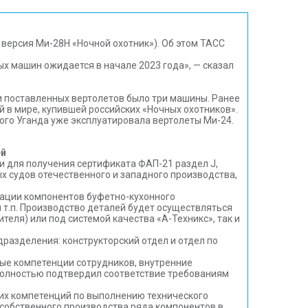
 версия Ми-28Н «Ночной охотник»). Об этом ТАСС
х машин ожидается в начале 2023 года», — сказал
и поставленных вертолетов было три машины. Ранее
 в мире, купившей российских «Ночных охотников».
того Уганда уже эксплуатировала вертолеты Ми-24.
ей
и для получения сертификата ФАП-21 раздел J,
 судов отечественного и западного производства,
кации компонентов буфетно-кухонного
 т.п. Производство деталей будет осуществляться
еля) или под системой качества «А-Техникс», так и
разделения: конструкторский отдел и отдел по
ые компетенции сотрудников, внутренние
полностью подтвердил соответствие требованиям
их компетенций по выполнению технического
 собственного производства ряда компонентов в